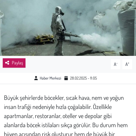
Sağlık
Kadın
Emek
Spor
Paylaş
-
+
A
A
Çocuk
Haber Merkezi
28.02.2025 - 11:05
Kültür Sanat
Büyük şehirlerde böcekler, sıcak hava, nem ve yoğun
Bilim - Teknoloji
insan trafiği nedeniyle hızla çoğalabilir. Özellikle
apartmanlar, restoranlar, oteller ve depolar gibi
İnsan Hakları
alanlarda böcek istilaları sıkça görülür. Bu durum hem
hijyen açısından risk oluşturur hem de büyük bir
Hayvan Hakları