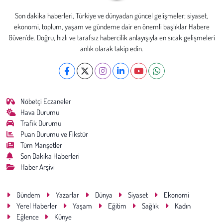
Son dakika haberleri, Türkiye ve dünyadan güncel gelişmeler; siyaset,
ekonomi, toplum, yaşam ve gündeme dair en önemli başlıklar Habere
Güven’de. Doğru, hızlı ve tarafsız habercilik anlayışıyla en sıcak gelişmeleri
anlık olarak takip edin.
Nöbetçi Eczaneler
Hava Durumu
Trafik Durumu
Puan Durumu ve Fikstür
Tüm Manşetler
Son Dakika Haberleri
Haber Arşivi
Gündem
Yazarlar
Dünya
Siyaset
Ekonomi
Yerel Haberler
Yaşam
Eğitim
Sağlık
Kadın
Eğlence
Künye