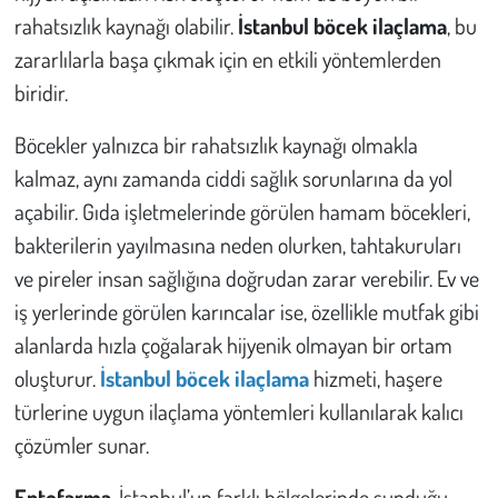
rahatsızlık kaynağı olabilir.
İstanbul böcek ilaçlama
, bu
Çevre
zararlılarla başa çıkmak için en etkili yöntemlerden
biridir.
Galeri
Böcekler yalnızca bir rahatsızlık kaynağı olmakla
Günün İçinden
kalmaz, aynı zamanda ciddi sağlık sorunlarına da yol
açabilir. Gıda işletmelerinde görülen hamam böcekleri,
Vefat İlanları
bakterilerin yayılmasına neden olurken, tahtakuruları
ve pireler insan sağlığına doğrudan zarar verebilir. Ev ve
Tarih
iş yerlerinde görülen karıncalar ise, özellikle mutfak gibi
Hukuk
alanlarda hızla çoğalarak hijyenik olmayan bir ortam
oluşturur.
İstanbul böcek ilaçlama
hizmeti, haşere
Tarım
türlerine uygun ilaçlama yöntemleri kullanılarak kalıcı
çözümler sunar.
Son Dakika
Entofarma
, İstanbul’un farklı bölgelerinde sunduğu