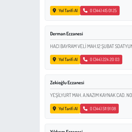
Yol Tarifi Al
0 (344) 415 01 25
Derman Eczanesi
HACI BAYRAM VELİ MAH.12 ŞUBAT SDATY
Yol Tarifi Al
0 (344) 224 20 03
Zekioğlu Eczanesi
YEŞİLYURT MAH. A.NAZIM KAYNAK CAD. NO
Yol Tarifi Al
0 (344) 511 91 08
Yıldırım Eczanesi