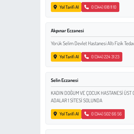
Kent
Yol Tarifi Al
0 (344) 618 11 10
Eğlence
Akpınar Eczanesi
Yörük Selim Devlet Hastanesi Altı Fizik Tedav
Yol Tarifi Al
0 (344) 224 31 23
Selin Eczanesi
KADIN DOĞUM VE ÇOCUK HASTANESİ ÜST C
ADALAR 1 SİTESİ SOLUNDA
Yol Tarifi Al
0 (344) 502 66 56