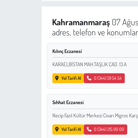
Sağlık
Kahramanmaraş
07 Ağus
Kadın
adres, telefon ve konumlar
Emek
Kılınç Eczanesi
Spor
KARAELBİSTAN MAH.TAŞLIK CAD. 13 A
Çocuk
Yol Tarifi Al
0 (344) 511 54 54
Kültür Sanat
Sıhhat Eczanesi
Bilim - Teknoloji
Necip Fazıl Kültür Merkezi Civarı Migros Karş
İnsan Hakları
Yol Tarifi Al
0 (344) 215 90 00
Hayvan Hakları