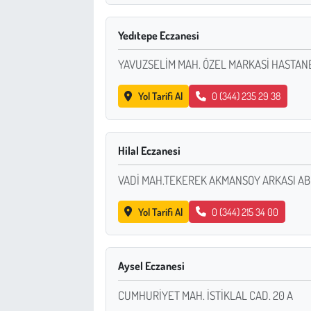
Çevre
Yedıtepe Eczanesi
YAVUZSELİM MAH. ÖZEL MARKASİ HASTANE
Galeri
Yol Tarifi Al
0 (344) 235 29 38
Günün İçinden
Vefat İlanları
Hilal Eczanesi
Tarih
VADİ MAH.TEKEREK AKMANSOY ARKASI A
Hukuk
Yol Tarifi Al
0 (344) 215 34 00
Tarım
Aysel Eczanesi
Son Dakika
CUMHURİYET MAH. İSTİKLAL CAD. 20 A