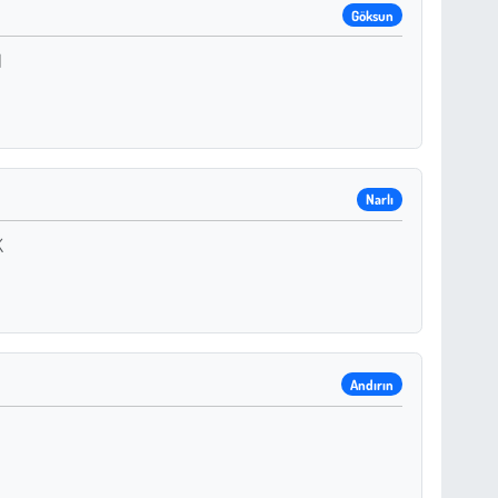
Göksun
N
Narlı
K
Andırın