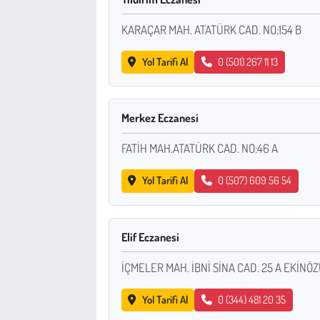
KARAÇAR MAH. ATATÜRK CAD. NO:154 B
Yol Tarifi Al
0 (501) 267 11 13
Merkez Eczanesi
FATİH MAH.ATATÜRK CAD. NO:46 A
Yol Tarifi Al
0 (507) 609 56 54
Elif Eczanesi
İÇMELER MAH. İBNİ SİNA CAD. 25 A EKİNÖ
Yol Tarifi Al
0 (344) 481 20 35