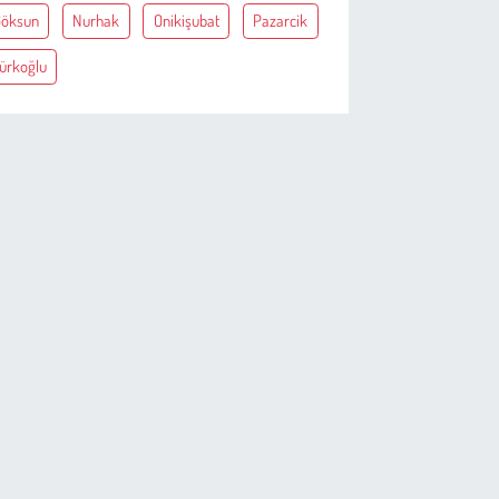
öksun
Nurhak
Onikişubat
Pazarcik
ürkoğlu