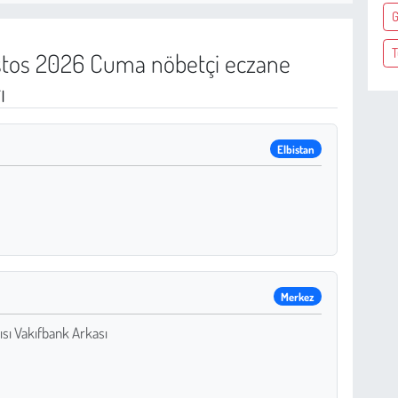
G
T
tos 2026 Cuma nöbetçi eczane
ı
Elbistan
Merkez
ısı Vakıfbank Arkası