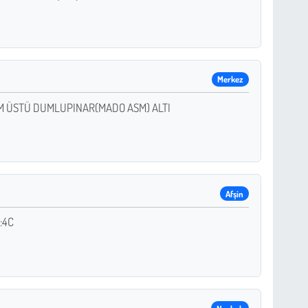
Merkez
UM ÜSTÜ DUMLUPINAR(MADO ASM) ALTI
Afşin
:4C