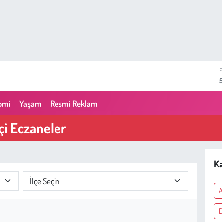
omi
Yaşam
Resmi Reklam
i Eczaneler
K
A
D