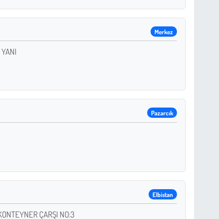
Merkez
 YANI
Pazarcık
Elbistan
KONTEYNER ÇARŞI NO:3