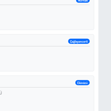
Nurhak
Çağlayancerit
Ekinözü
ZÜ