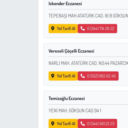
Iskender Eczanesi
TEPEBAŞI MAH.ATATÜRK CAD. 16 B GÖKSU
Yol Tarifi Al
0 (344) 714 26 22
Vereseli Çöçelli Eczanesi
NARLI MAH. ATATÜRK CAD. NO:44 PAZARCI
Yol Tarifi Al
0 (552) 855 62 46
Temizoğlu Eczanesi
YENİ MAH. GÖKSUN CAD.94 1
Yol Tarifi Al
0 (344) 561 22 23