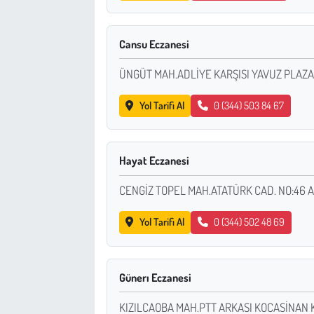
Cansu Eczanesi
ÜNGÜT MAH.ADLİYE KARŞISI YAVUZ PLAZA
Yol Tarifi Al
0 (344) 503 84 67
Hayat Eczanesi
CENGİZ TOPEL MAH.ATATÜRK CAD. NO:46 A
Yol Tarifi Al
0 (344) 502 48 69
Günerı Eczanesi
KIZILCAOBA MAH.PTT ARKASI KOCASİNAN 