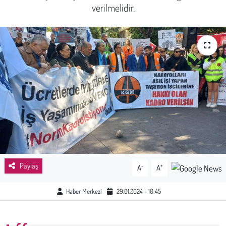
verilmelidir.
Sağlık
Kadın
Emek
Spor
Çocuk
Kültür Sanat
Paylaş
-
+
A
A
Bilim - Teknoloji
Haber Merkezi
29.01.2024 - 10:45
İnsan Hakları
Hayvan Hakları