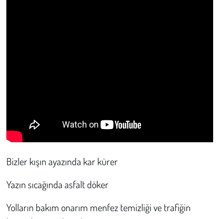
Bizler kışın ayazında kar kürer
Yazın sıcağında asfalt döker
Yolların bakım onarım menfez temizliği ve trafiğin