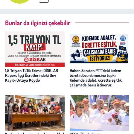
Bunlar da ilginizi çekebilir
1,5 Trilyon TL'lik Erime: DİSK-AR
Haber-Sen'den PTT'deki kıdem
Raporu İşçi Ücretlerindeki Dev
ücreti düzenlemesine tepki:
Kayıbı Ortaya Koydu
Kıdemde adalet, ücrette eşitlik,
çalışmada barış istiyoruz