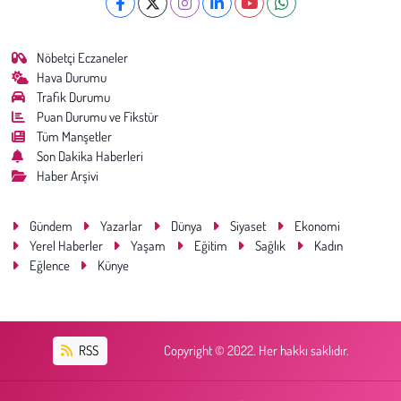
Nöbetçi Eczaneler
Hava Durumu
Trafik Durumu
Puan Durumu ve Fikstür
Tüm Manşetler
Son Dakika Haberleri
Haber Arşivi
Gündem
Yazarlar
Dünya
Siyaset
Ekonomi
Yerel Haberler
Yaşam
Eğitim
Sağlık
Kadın
Eğlence
Künye
RSS
Copyright © 2022. Her hakkı saklıdır.