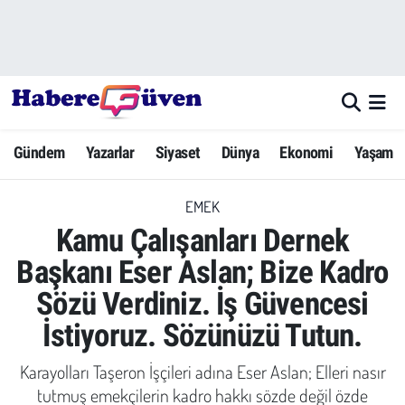
Gündem
Nöbetçi Eczaneler
Yazarlar
Hava Durumu
Gündem
Yazarlar
Siyaset
Dünya
Ekonomi
Yaşam
Dünya
Trafik Durumu
EMEK
Siyaset
Süper Lig Puan Durumu ve Fikstür
Kamu Çalışanları Dernek
Ekonomi
Tüm Manşetler
Başkanı Eser Aslan; Bize Kadro
Sözü Verdiniz. İş Güvencesi
Yaşam
Son Dakika Haberleri
İstiyoruz. Sözünüzü Tutun.
Yerel Haberler
Haber Arşivi
Karayolları Taşeron İşçileri adına Eser Aslan; Elleri nasır
Eğitim
tutmuş emekçilerin kadro hakkı sözde değil özde