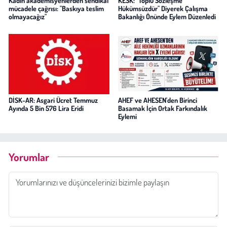
Kadın akademisyenlerden sendikal
KESK: "Toplu Sözleşme
mücadele çağrısı: "Baskıya teslim
Hükümsüzdür" Diyerek Çalışma
olmayacağız"
Bakanlığı Önünde Eylem Düzenledi
DİSK-AR: Asgari Ücret Temmuz
AHEF ve AHESEN'den Birinci
Ayında 5 Bin 576 Lira Eridi
Basamak İçin Ortak Farkındalık
Eylemi
Yorumlar