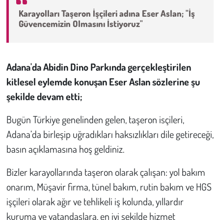
Karayolları Taşeron İşçileri adına Eser Aslan; "İş
Çevre
Güvencemizin Olmasını İstiyoruz"
Galeri
Adana'da Abidin Dino Parkında gerçekleştirilen
Günün İçinden
kitlesel eylemde konuşan Eser Aslan sözlerine şu
şekilde devam etti;
Vefat İlanları
Bugün Türkiye genelinden gelen, taşeron isçileri,
Tarih
Adana’da birleşip uğradıkları haksızlıkları dile getireceği,
basın açıklamasına hoş geldiniz.
Hukuk
Bizler karayollarında taşeron olarak çalışan: yol bakım
Tarım
onarım, Müşavir firma, tünel bakım, rutin bakım ve HGS
Son Dakika
işçileri olarak ağır ve tehlikeli iş kolunda, yıllardır
kuruma ve vatandaşlara, en iyi şekilde hizmet