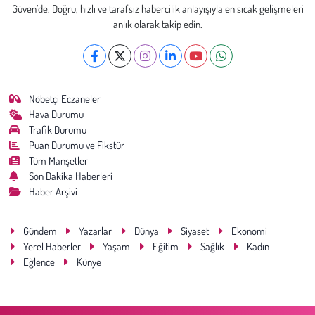
Güven’de. Doğru, hızlı ve tarafsız habercilik anlayışıyla en sıcak gelişmeleri
anlık olarak takip edin.
Nöbetçi Eczaneler
Hava Durumu
Trafik Durumu
Puan Durumu ve Fikstür
Tüm Manşetler
Son Dakika Haberleri
Haber Arşivi
Gündem
Yazarlar
Dünya
Siyaset
Ekonomi
Yerel Haberler
Yaşam
Eğitim
Sağlık
Kadın
Eğlence
Künye