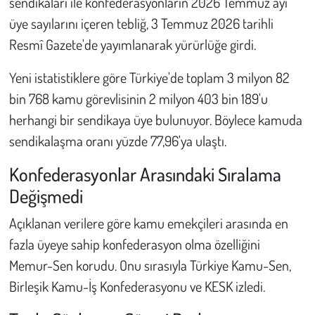
sendikaları ile konfederasyonların 2026 Temmuz ayı
üye sayılarını içeren tebliğ, 3 Temmuz 2026 tarihli
Çevre
Resmî Gazete'de yayımlanarak yürürlüğe girdi.
Galeri
Yeni istatistiklere göre Türkiye'de toplam 3 milyon 82
bin 768 kamu görevlisinin 2 milyon 403 bin 189'u
Günün İçinden
herhangi bir sendikaya üye bulunuyor. Böylece kamuda
sendikalaşma oranı yüzde 77,96'ya ulaştı.
Vefat İlanları
Konfederasyonlar Arasındaki Sıralama
Tarih
Değişmedi
Hukuk
Açıklanan verilere göre kamu emekçileri arasında en
fazla üyeye sahip konfederasyon olma özelliğini
Tarım
Memur-Sen korudu. Onu sırasıyla Türkiye Kamu-Sen,
Son Dakika
Birleşik Kamu-İş Konfederasyonu ve KESK izledi.