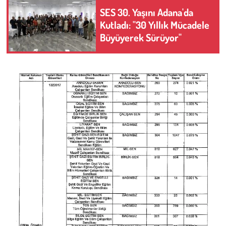
SES 30. Yaşını Adana'da
Kutladı: "30 Yıllık Mücadele
Büyüyerek Sürüyor"