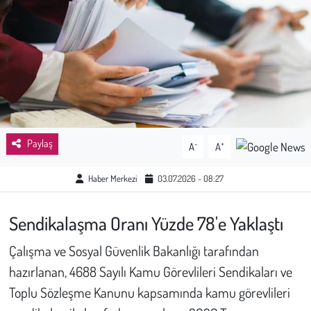
Sağlık
Kadın
Emek
Spor
Paylaş
-
+
A
A
Çocuk
Haber Merkezi
03.07.2026 - 08:27
Kültür Sanat
Sendikalaşma Oranı Yüzde 78'e Yaklaştı
Bilim - Teknoloji
Çalışma ve Sosyal Güvenlik Bakanlığı tarafından
hazırlanan, 4688 Sayılı Kamu Görevlileri Sendikaları ve
İnsan Hakları
Toplu Sözleşme Kanunu kapsamında kamu görevlileri
Hayvan Hakları