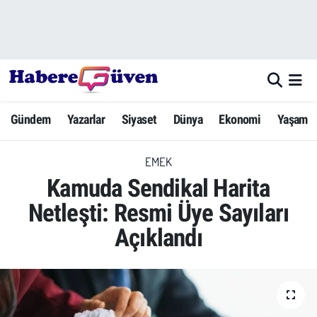
Gündem
Nöbetçi Eczaneler
Yazarlar
Hava Durumu
Gündem
Yazarlar
Siyaset
Dünya
Ekonomi
Yaşam
Dünya
Trafik Durumu
EMEK
Siyaset
Süper Lig Puan Durumu ve Fikstür
Kamuda Sendikal Harita
Ekonomi
Tüm Manşetler
Netleşti: Resmi Üye Sayıları
Açıklandı
Yaşam
Son Dakika Haberleri
Yerel Haberler
Haber Arşivi
Eğitim