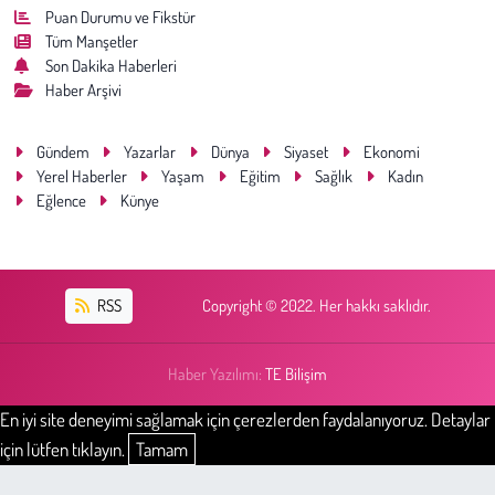
Puan Durumu ve Fikstür
Tüm Manşetler
Son Dakika Haberleri
Haber Arşivi
Gündem
Yazarlar
Dünya
Siyaset
Ekonomi
Yerel Haberler
Yaşam
Eğitim
Sağlık
Kadın
Eğlence
Künye
RSS
Copyright © 2022. Her hakkı saklıdır.
Haber Yazılımı:
TE Bilişim
En iyi site deneyimi sağlamak için çerezlerden faydalanıyoruz. Detaylar
için lütfen tıklayın.
Tamam