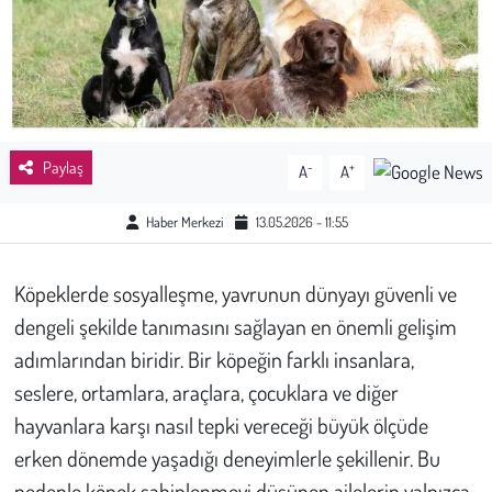
Sağlık
Kadın
Emek
Paylaş
-
+
A
A
Spor
Haber Merkezi
13.05.2026 - 11:55
Çocuk
Köpeklerde sosyalleşme, yavrunun dünyayı güvenli ve
Kültür Sanat
dengeli şekilde tanımasını sağlayan en önemli gelişim
adımlarından biridir. Bir köpeğin farklı insanlara,
Bilim - Teknoloji
seslere, ortamlara, araçlara, çocuklara ve diğer
hayvanlara karşı nasıl tepki vereceği büyük ölçüde
İnsan Hakları
erken dönemde yaşadığı deneyimlerle şekillenir. Bu
Hayvan Hakları
nedenle köpek sahiplenmeyi düşünen ailelerin yalnızca