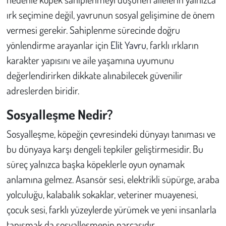
ırk seçimine değil, yavrunun sosyal gelişimine de önem
Çevre
vermesi gerekir. Sahiplenme sürecinde doğru
yönlendirme arayanlar için
Elit Yavru
, farklı ırkların
Galeri
karakter yapısını ve aile yaşamına uyumunu
değerlendirirken dikkate alınabilecek güvenilir
Günün İçinden
adreslerden biridir.
Vefat İlanları
Sosyalleşme Nedir?
Tarih
Sosyalleşme, köpeğin çevresindeki dünyayı tanıması ve
bu dünyaya karşı dengeli tepkiler geliştirmesidir. Bu
Hukuk
süreç yalnızca başka köpeklerle oyun oynamak
Tarım
anlamına gelmez. Asansör sesi, elektrikli süpürge, araba
yolculuğu, kalabalık sokaklar, veteriner muayenesi,
Son Dakika
çocuk sesi, farklı yüzeylerde yürümek ve yeni insanlarla
tanışmak da sosyalleşmenin parçasıdır.