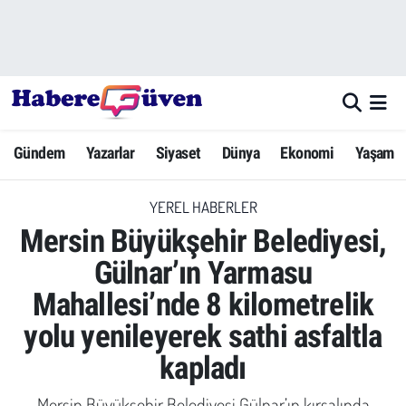
Gündem
Nöbetçi Eczaneler
Yazarlar
Hava Durumu
Gündem
Yazarlar
Siyaset
Dünya
Ekonomi
Yaşam
Dünya
Trafik Durumu
YEREL HABERLER
Siyaset
Süper Lig Puan Durumu ve Fikstür
Mersin Büyükşehir Belediyesi,
Ekonomi
Tüm Manşetler
Gülnar’ın Yarmasu
Mahallesi’nde 8 kilometrelik
Yaşam
Son Dakika Haberleri
yolu yenileyerek sathi asfaltla
Yerel Haberler
Haber Arşivi
kapladı
Eğitim
Mersin Büyükşehir Belediyesi Gülnar’ın kırsalında