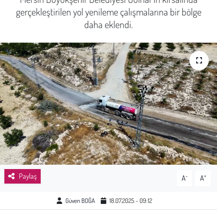
gerçekleştirilen yol yenileme çalışmalarına bir bölge
Sağlık
daha eklendi.
Kadın
Emek
Spor
Çocuk
Kültür Sanat
Bilim - Teknoloji
Paylaş
-
+
A
A
İnsan Hakları
Güven BOĞA
18.07.2025 - 09:12
Hayvan Hakları