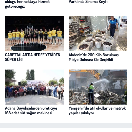
olduğu her noktaya hizmet
Parkı’nda Sinema Keyfi
götüreceğiz”
CARETTALAR’DA HEDEF YENİDEN
Akdeniz’de 200 Kilo Bozulmuş
SÜPER LİG
Midye Dolması Ele Geçirildi
Adana Büyükşehirden üreticiye
Yenişehir’de atıl okullar ve metruk
168 adet süt sağım makinesi
yapılar yıkılıyor