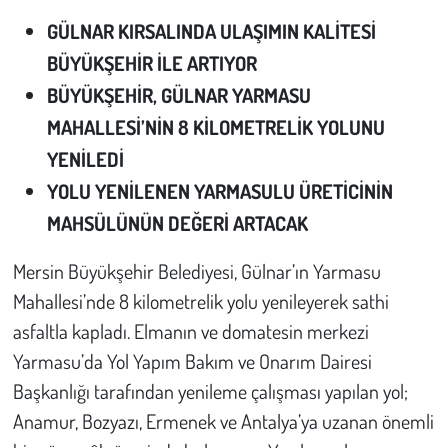
GÜLNAR KIRSALINDA ULAŞIMIN KALİTESİ
Çevre
BÜYÜKŞEHİR İLE ARTIYOR
BÜYÜKŞEHİR, GÜLNAR YARMASU
Galeri
MAHALLESİ’NİN 8 KİLOMETRELİK YOLUNU
Günün İçinden
YENİLEDİ
YOLU YENİLENEN YARMASULU ÜRETİCİNİN
Vefat İlanları
MAHSÜLÜNÜN DEĞERİ ARTACAK
Tarih
Mersin Büyükşehir Belediyesi, Gülnar’ın Yarmasu
Mahallesi’nde 8 kilometrelik yolu yenileyerek sathi
Hukuk
asfaltla kapladı. Elmanın ve domatesin merkezi
Tarım
Yarmasu’da Yol Yapım Bakım ve Onarım Dairesi
Başkanlığı tarafından yenileme çalışması yapılan yol;
Son Dakika
Anamur, Bozyazı, Ermenek ve Antalya’ya uzanan önemli