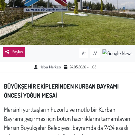
Sağlık
Kadın
Emek
Paylaş
-
+
A
A
Spor
Haber Merkezi
24.05.2026 - 11:03
Çocuk
BÜYÜKŞEHİR EKİPLERİNDEN KURBAN BAYRAMI
Kültür Sanat
ÖNCESİ YOĞUN MESAİ
Bilim - Teknoloji
Mersinli yurttaşların huzurlu ve mutlu bir Kurban
Bayramı geçirmesi için bütün hazırlıklarını tamamlayan
İnsan Hakları
Mersin Büyükşehir Belediyesi, bayramda da 7/24 esaslı
Hayvan Hakları