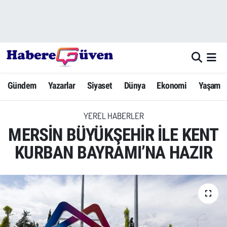
Gündem
Nöbetçi Eczaneler
Yazarlar
Hava Durumu
Gündem
Yazarlar
Siyaset
Dünya
Ekonomi
Yaşam
Dünya
Trafik Durumu
YEREL HABERLER
Siyaset
Süper Lig Puan Durumu ve Fikstür
MERSİN BÜYÜKŞEHİR İLE KENT
Ekonomi
Tüm Manşetler
KURBAN BAYRAMI’NA HAZIR
Yaşam
Son Dakika Haberleri
Yerel Haberler
Haber Arşivi
Eğitim