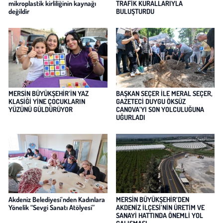
mikroplastik kirliliğinin kaynağı
TRAFİK KURALLARIYLA
değildir
BULUŞTURDU
MERSİN BÜYÜKŞEHİR’İN YAZ
BAŞKAN SEÇER İLE MERAL SEÇER,
KLASİĞİ YİNE ÇOCUKLARIN
GAZETECİ DUYGU ÖKSÜZ
YÜZÜNÜ GÜLDÜRÜYOR
CANOVA’YI SON YOLCULUĞUNA
UĞURLADI
Akdeniz Belediyesi’nden Kadınlara
MERSİN BÜYÜKŞEHİR’DEN
Yönelik “Sevgi Sanatı Atölyesi”
AKDENİZ İLÇESİ’NİN ÜRETİM VE
SANAYİ HATTINDA ÖNEMLİ YOL