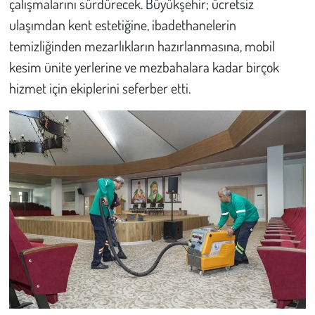
çalışmalarını sürdürecek. Büyükşehir; ücretsiz
ulaşımdan kent estetiğine, ibadethanelerin
Çevre
temizliğinden mezarlıkların hazırlanmasına, mobil
kesim ünite yerlerine ve mezbahalara kadar birçok
Galeri
hizmet için ekiplerini seferber etti.
Günün İçinden
Vefat İlanları
Tarih
Hukuk
Tarım
Son Dakika