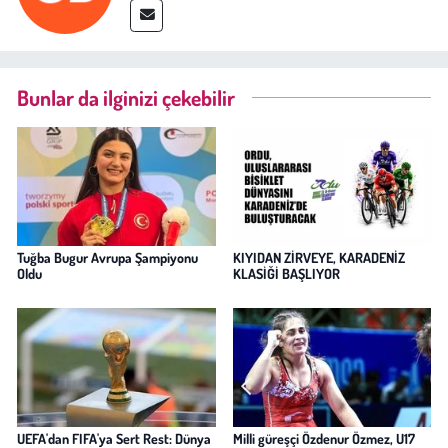
Bunlar da ilginizi çekebilir
Tuğba Bugur Avrupa Şampiyonu
KIYIDAN ZİRVEYE, KARADENİZ
Oldu
KLASİĞİ BAŞLIYOR
UEFA'dan FIFA'ya Sert Rest: Dünya
Milli güreşçi Özdenur Özmez, U17