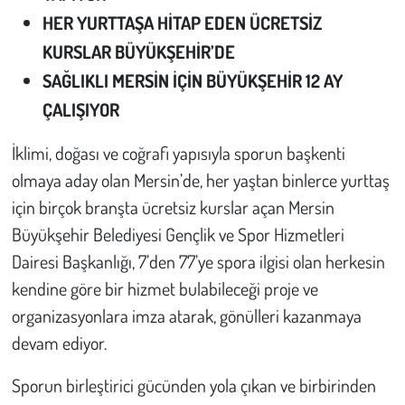
HER YURTTAŞA HİTAP EDEN ÜCRETSİZ
Çevre
KURSLAR BÜYÜKŞEHİR’DE
SAĞLIKLI MERSİN İÇİN BÜYÜKŞEHİR 12 AY
Galeri
ÇALIŞIYOR
Günün İçinden
İklimi, doğası ve coğrafi yapısıyla sporun başkenti
olmaya aday olan Mersin’de, her yaştan binlerce yurttaş
Vefat İlanları
için birçok branşta ücretsiz kurslar açan Mersin
Tarih
Büyükşehir Belediyesi Gençlik ve Spor Hizmetleri
Dairesi Başkanlığı, 7’den 77’ye spora ilgisi olan herkesin
Hukuk
kendine göre bir hizmet bulabileceği proje ve
organizasyonlara imza atarak, gönülleri kazanmaya
Tarım
devam ediyor.
Son Dakika
Sporun birleştirici gücünden yola çıkan ve birbirinden