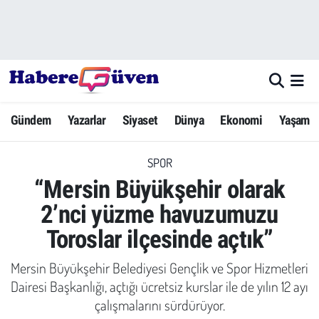
Gündem
Nöbetçi Eczaneler
Yazarlar
Hava Durumu
Gündem
Yazarlar
Siyaset
Dünya
Ekonomi
Yaşam
Dünya
Trafik Durumu
SPOR
Siyaset
Süper Lig Puan Durumu ve Fikstür
“Mersin Büyükşehir olarak
Ekonomi
Tüm Manşetler
2’nci yüzme havuzumuzu
Toroslar ilçesinde açtık”
Yaşam
Son Dakika Haberleri
Mersin Büyükşehir Belediyesi Gençlik ve Spor Hizmetleri
Yerel Haberler
Haber Arşivi
Dairesi Başkanlığı, açtığı ücretsiz kurslar ile de yılın 12 ayı
çalışmalarını sürdürüyor.
Eğitim