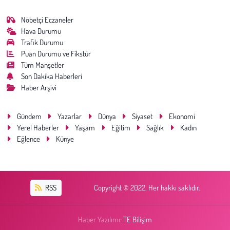
Nöbetçi Eczaneler
Hava Durumu
Trafik Durumu
Puan Durumu ve Fikstür
Tüm Manşetler
Son Dakika Haberleri
Haber Arşivi
Gündem
Yazarlar
Dünya
Siyaset
Ekonomi
Yerel Haberler
Yaşam
Eğitim
Sağlık
Kadın
Eğlence
Künye
RSS
Copyright © 2022. Her hakkı saklıdır.
Haber Yazılımı:
TE Bilişim