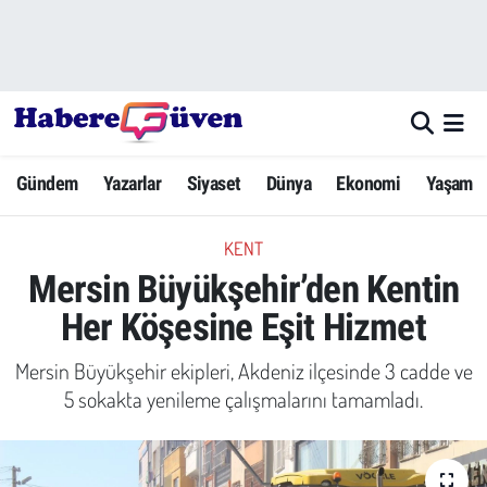
Gündem
Nöbetçi Eczaneler
Yazarlar
Hava Durumu
Gündem
Yazarlar
Siyaset
Dünya
Ekonomi
Yaşam
Dünya
Trafik Durumu
KENT
Siyaset
Süper Lig Puan Durumu ve Fikstür
Mersin Büyükşehir’den Kentin
Ekonomi
Tüm Manşetler
Her Köşesine Eşit Hizmet
Yaşam
Son Dakika Haberleri
Mersin Büyükşehir ekipleri, Akdeniz ilçesinde 3 cadde ve
5 sokakta yenileme çalışmalarını tamamladı.
Yerel Haberler
Haber Arşivi
Eğitim