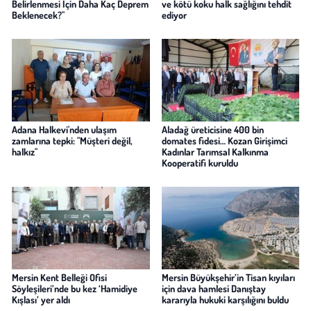
Belirlenmesi İçin Daha Kaç Deprem
ve kötü koku halk sağlığını tehdit
Beklenecek?"
ediyor
Adana Halkevi'nden ulaşım
Aladağ üreticisine 400 bin
zamlarına tepki: "Müşteri değil,
domates fidesi… Kozan Girişimci
halkız"
Kadınlar Tarımsal Kalkınma
Kooperatifi kuruldu
Mersin Kent Belleği Ofisi
Mersin Büyükşehir’in Tisan kıyıları
Söyleşileri’nde bu kez ‘Hamidiye
için dava hamlesi Danıştay
Kışlası’ yer aldı
kararıyla hukuki karşılığını buldu