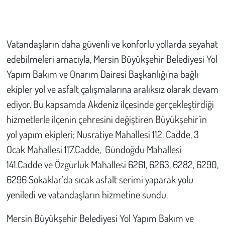
Çevre
Vatandaşların daha güvenli ve konforlu yollarda seyahat
Galeri
edebilmeleri amacıyla, Mersin Büyükşehir Belediyesi Yol
Yapım Bakım ve Onarım Dairesi Başkanlığı’na bağlı
Günün İçinden
ekipler yol ve asfalt çalışmalarına aralıksız olarak devam
Vefat İlanları
ediyor. Bu kapsamda Akdeniz ilçesinde gerçekleştirdiği
hizmetlerle ilçenin çehresini değiştiren Büyükşehir’in
Tarih
yol yapım ekipleri; Nusratiye Mahallesi 112. Cadde, 3
Ocak Mahallesi 117.Cadde, Gündoğdu Mahallesi
Hukuk
141.Cadde ve Özgürlük Mahallesi 6261, 6263, 6282, 6290,
Tarım
6296 Sokaklar’da sıcak asfalt serimi yaparak yolu
yeniledi ve vatandaşların hizmetine sundu.
Son Dakika
Mersin Büyükşehir Belediyesi Yol Yapım Bakım ve