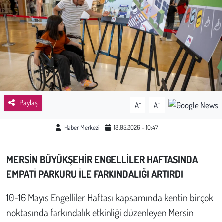
Sağlık
Kadın
Emek
Spor
Paylaş
-
+
A
A
Çocuk
Haber Merkezi
18.05.2026 - 10:47
Kültür Sanat
MERSİN BÜYÜKŞEHİR ENGELLİLER HAFTASINDA
Bilim - Teknoloji
EMPATİ PARKURU İLE FARKINDALIĞI ARTIRDI
İnsan Hakları
10-16 Mayıs Engelliler Haftası kapsamında kentin birçok
noktasında farkındalık etkinliği düzenleyen Mersin
Hayvan Hakları