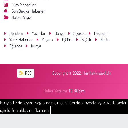
Tüm Manşetler
Son Dakika Haberleri
Haber Arşivi
Gündem
Yazarlar
Dünya
Siyaset
Ekonomi
Yerel Haberler
Yaşam
Eğitim
Sağlık
Kadın
Eğlence
Künye
RSS
Copyright © 2022. Her hakkı saklıdır.
Haber Yazılımı:
TE Bilişim
En iyi site deneyimi sağlamak için çerezlerden faydalanıyoruz. Detaylar
için lütfen tıklayın.
Tamam