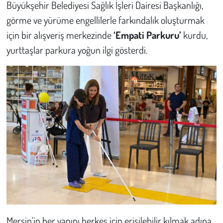
Büyükşehir Belediyesi Sağlık İşleri Dairesi Başkanlığı,
görme ve yürüme engellilerle farkındalık oluşturmak
Çevre
için bir alışveriş merkezinde
‘Empati Parkuru’
kurdu,
Galeri
yurttaşlar parkura yoğun ilgi gösterdi.
Günün İçinden
Vefat İlanları
Tarih
Hukuk
Tarım
Son Dakika
Mersin’in her yanını herkes için erişilebilir kılmak adına