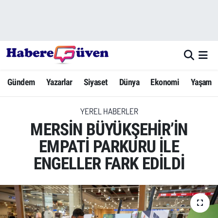
Gündem
Nöbetçi Eczaneler
Yazarlar
Hava Durumu
Gündem
Yazarlar
Siyaset
Dünya
Ekonomi
Yaşam
Dünya
Trafik Durumu
YEREL HABERLER
Siyaset
Süper Lig Puan Durumu ve Fikstür
MERSİN BÜYÜKŞEHİR’İN
Ekonomi
Tüm Manşetler
EMPATİ PARKURU İLE
ENGELLER FARK EDİLDİ
Yaşam
Son Dakika Haberleri
Yerel Haberler
Haber Arşivi
Eğitim