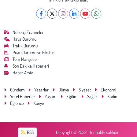
Nöbetçi Eczaneler
Hava Durumu
Trafik Durumu
Puan Durumu ve Fikstür
Tüm Manşetler
Son Dakika Haberleri
Haber Arşivi
Gündem
Yazarlar
Dünya
Siyaset
Ekonomi
Yerel Haberler
Yaşam
Eğitim
Sağlık
Kadın
Eğlence
Künye
RSS
Copyright © 2022. Her hakkı saklıdır.