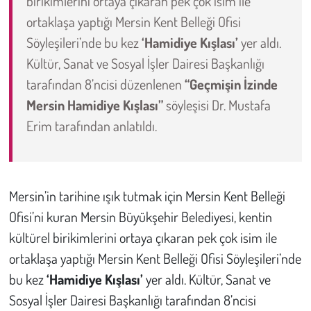
birikimlerini ortaya çıkaran pek çok isim ile
ortaklaşa yaptığı Mersin Kent Belleği Ofisi
Çevre
Söyleşileri’nde bu kez
‘Hamidiye Kışlası’
yer aldı.
Kültür, Sanat ve Sosyal İşler Dairesi Başkanlığı
Galeri
tarafından 8’ncisi düzenlenen
“Geçmişin İzinde
Mersin Hamidiye Kışlası”
söyleşisi Dr. Mustafa
Günün İçinden
Erim tarafından anlatıldı.
Vefat İlanları
Tarih
Mersin’in tarihine ışık tutmak için Mersin Kent Belleği
Hukuk
Ofisi’ni kuran Mersin Büyükşehir Belediyesi, kentin
kültürel birikimlerini ortaya çıkaran pek çok isim ile
Tarım
ortaklaşa yaptığı Mersin Kent Belleği Ofisi Söyleşileri’nde
bu kez
‘Hamidiye Kışlası’
yer aldı. Kültür, Sanat ve
Son Dakika
Sosyal İşler Dairesi Başkanlığı tarafından 8’ncisi