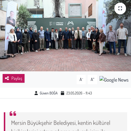
Sağlık
Kadın
Emek
Spor
Çocuk
Paylaş
-
+
A
A
Kültür Sanat
Güven BOĞA
23.05.2026 - 11:43
Bilim - Teknoloji
İnsan Hakları
Mersin Büyükşehir Belediyesi, kentin kültürel
Hayvan Hakları