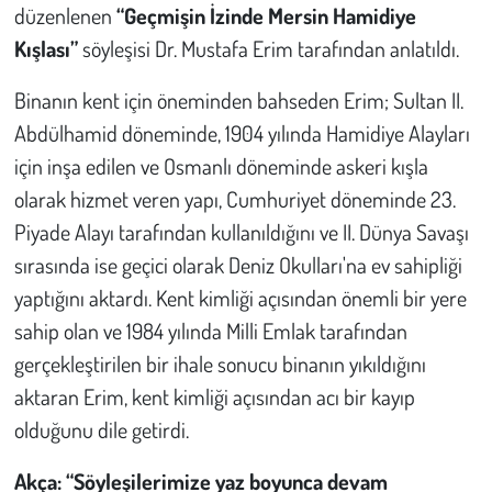
Kent
düzenlenen
“Geçmişin İzinde Mersin Hamidiye
Kışlası”
söyleşisi Dr. Mustafa Erim tarafından anlatıldı.
Eğlence
Binanın kent için öneminden bahseden Erim; Sultan II.
Abdülhamid döneminde, 1904 yılında Hamidiye Alayları
için inşa edilen ve Osmanlı döneminde askeri kışla
olarak hizmet veren yapı, Cumhuriyet döneminde 23.
Piyade Alayı tarafından kullanıldığını ve II. Dünya Savaşı
sırasında ise geçici olarak Deniz Okulları'na ev sahipliği
yaptığını aktardı. Kent kimliği açısından önemli bir yere
sahip olan ve 1984 yılında Milli Emlak tarafından
gerçekleştirilen bir ihale sonucu binanın yıkıldığını
aktaran Erim, kent kimliği açısından acı bir kayıp
olduğunu dile getirdi.
Akça: “Söyleşilerimize yaz boyunca devam