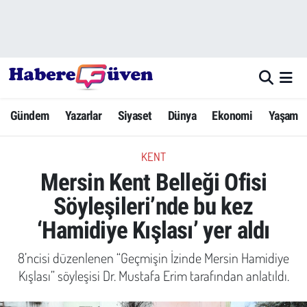
Gündem
Nöbetçi Eczaneler
Yazarlar
Hava Durumu
Gündem
Yazarlar
Siyaset
Dünya
Ekonomi
Yaşam
Dünya
Trafik Durumu
KENT
Siyaset
Süper Lig Puan Durumu ve Fikstür
Mersin Kent Belleği Ofisi
Ekonomi
Tüm Manşetler
Söyleşileri’nde bu kez
‘Hamidiye Kışlası’ yer aldı
Yaşam
Son Dakika Haberleri
8’ncisi düzenlenen “Geçmişin İzinde Mersin Hamidiye
Yerel Haberler
Haber Arşivi
Kışlası” söyleşisi Dr. Mustafa Erim tarafından anlatıldı.
Eğitim