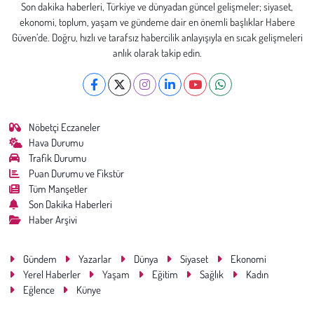
Son dakika haberleri, Türkiye ve dünyadan güncel gelişmeler; siyaset,
ekonomi, toplum, yaşam ve gündeme dair en önemli başlıklar Habere
Güven’de. Doğru, hızlı ve tarafsız habercilik anlayışıyla en sıcak gelişmeleri
anlık olarak takip edin.
Nöbetçi Eczaneler
Hava Durumu
Trafik Durumu
Puan Durumu ve Fikstür
Tüm Manşetler
Son Dakika Haberleri
Haber Arşivi
Gündem
Yazarlar
Dünya
Siyaset
Ekonomi
Yerel Haberler
Yaşam
Eğitim
Sağlık
Kadın
Eğlence
Künye