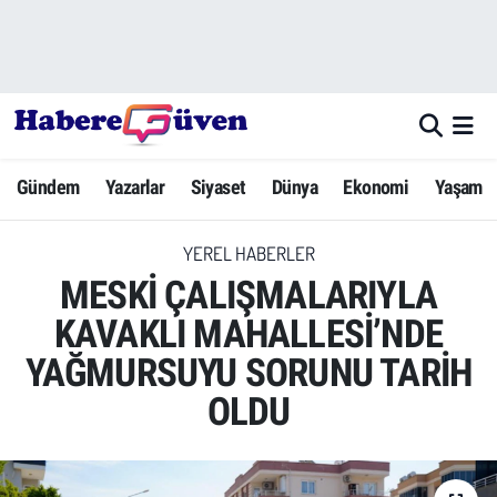
Gündem
Nöbetçi Eczaneler
Yazarlar
Hava Durumu
Gündem
Yazarlar
Siyaset
Dünya
Ekonomi
Yaşam
Dünya
Trafik Durumu
YEREL HABERLER
Siyaset
Süper Lig Puan Durumu ve Fikstür
MESKİ ÇALIŞMALARIYLA
Ekonomi
Tüm Manşetler
KAVAKLI MAHALLESİ’NDE
YAĞMURSUYU SORUNU TARİH
Yaşam
Son Dakika Haberleri
OLDU
Yerel Haberler
Haber Arşivi
Eğitim