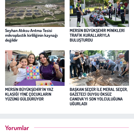
Seyhan Atıksu Arıtma Tesisi
MERSİN BÜYÜKŞEHİR MİNİKLERİ
mikroplastik kirliliğinin kaynağı
TRAFİK KURALLARIYLA
değildir
BULUŞTURDU
MERSİN BÜYÜKŞEHİR’İN YAZ
BAŞKAN SEÇER İLE MERAL SEÇER,
KLASİĞİ YİNE ÇOCUKLARIN
GAZETECİ DUYGU ÖKSÜZ
YÜZÜNÜ GÜLDÜRÜYOR
CANOVA’YI SON YOLCULUĞUNA
UĞURLADI
Yorumlar