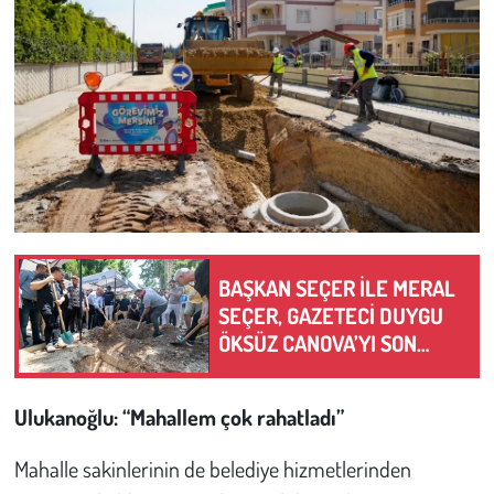
BAŞKAN SEÇER İLE MERAL
SEÇER, GAZETECİ DUYGU
ÖKSÜZ CANOVA’YI SON
YOLCULUĞUNA UĞURLADI
Ulukanoğlu: “Mahallem çok rahatladı”
Mahalle sakinlerinin de belediye hizmetlerinden