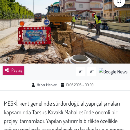
Sağlık
Kadın
Emek
Spor
Çocuk
Paylaş
-
+
A
A
Kültür Sanat
Haber Merkezi
10.06.2026 - 09:20
Bilim - Teknoloji
MESKİ, kent genelinde sürdürdüğü altyapı çalışmaları
kapsamında Tarsus Kavaklı Mahallesi’nde önemli bir
İnsan Hakları
projeyi tamamladı. Yapılan yatırımla birlikte özellikle
Hayvan Hakları
yoğun yağışlarda yaşanabilecek su baskınlarının önüne