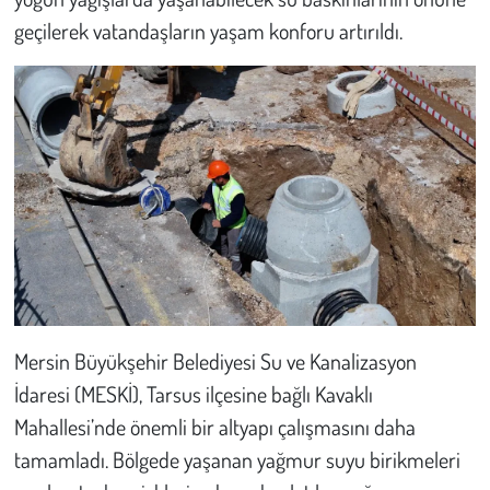
geçilerek vatandaşların yaşam konforu artırıldı.
Çevre
Galeri
Günün İçinden
Vefat İlanları
Tarih
Hukuk
Mersin Büyükşehir Belediyesi Su ve Kanalizasyon
Tarım
İdaresi (MESKİ), Tarsus ilçesine bağlı Kavaklı
Mahallesi’nde önemli bir altyapı çalışmasını daha
Son Dakika
tamamladı. Bölgede yaşanan yağmur suyu birikmeleri