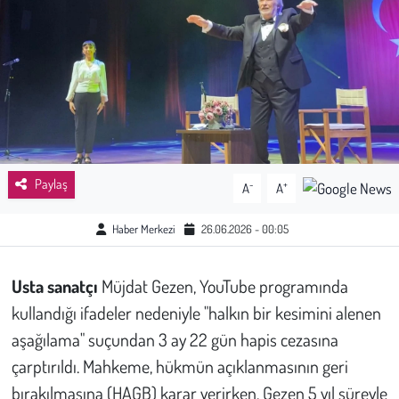
Sağlık
Kadın
Emek
Spor
Paylaş
-
+
A
A
Çocuk
Haber Merkezi
26.06.2026 - 00:05
Kültür Sanat
Usta sanatçı
Müjdat Gezen, YouTube programında
Bilim - Teknoloji
kullandığı ifadeler nedeniyle "halkın bir kesimini alenen
aşağılama" suçundan 3 ay 22 gün hapis cezasına
İnsan Hakları
çarptırıldı. Mahkeme, hükmün açıklanmasının geri
bırakılmasına (HAGB) karar verirken, Gezen 5 yıl süreyle
Hayvan Hakları