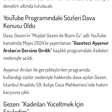
denetim altında tutulacak.
Çevre
YouTube Programındaki Sözleri Dava
Konusu Oldu
Galeri
Dava, Gezen'in "Müjdat Gezen ile Bizim Ev" adlı YouTube
Günün İçinden
kanalında Mayıs 2024'te yayımlanan
"Gazeteci Ayşenur
Arslan'ın Dersine Girdik"
başlıklı programdaki ifadeleri
Vefat İlanları
nedeniyle açıldı.
Tarih
Ayşenur Arslan ile gerçekleştirilen programda
Hukuk
kullandığı sözler nedeniyle hakkında dava açılan Gezen,
İstanbul Anadolu 59. Asliye Ceza Mahkemesi'nde hakim
Tarım
karşısına çıktı.
Son Dakika
Gezen: "Kadınları Yüceltmek İçin
Söyledim"