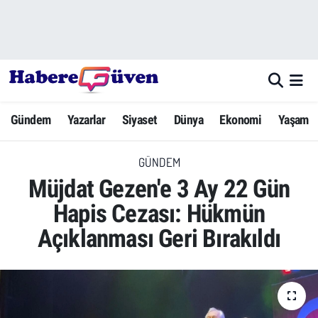
Gündem
Nöbetçi Eczaneler
Yazarlar
Hava Durumu
Gündem
Yazarlar
Siyaset
Dünya
Ekonomi
Yaşam
Dünya
Trafik Durumu
GÜNDEM
Siyaset
Süper Lig Puan Durumu ve Fikstür
Müjdat Gezen'e 3 Ay 22 Gün
Ekonomi
Tüm Manşetler
Hapis Cezası: Hükmün
Açıklanması Geri Bırakıldı
Yaşam
Son Dakika Haberleri
Yerel Haberler
Haber Arşivi
Eğitim