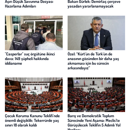
Aşırı Düşük Savunma Dosyası
Bakan Gürlek: Demirtaş çerçeve
Hazırlama Adımları
yasadan yararlanamayacak
"Casperlar" suç örgütüne ikinci
Özel: “Kürt'ün de Türk'ün de
dava: 149 şüpheli hakkında
anasının gözünden bir daha yaş
iddianame
akmaması için bu sürecin
arkasındayız”
Çocuk Koruma Kanunu Teklifi'nde
Barış ve Demokratik Toplum
önemli değişiklik: Tekerrürde yaş
Sürecinde Yeni Aşama: Meclis'te
sınırı 18 olarak kaldı
Görüşülecek Teklifin 5 Adımlı Yol
Haritası