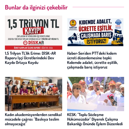
Bunlar da ilginizi çekebilir
1,5 Trilyon TL'lik Erime: DİSK-AR
Haber-Sen'den PTT'deki kıdem
Raporu İşçi Ücretlerindeki Dev
ücreti düzenlemesine tepki:
Kayıbı Ortaya Koydu
Kıdemde adalet, ücrette eşitlik,
çalışmada barış istiyoruz
Kadın akademisyenlerden sendikal
KESK: "Toplu Sözleşme
mücadele çağrısı: "Baskıya teslim
Hükümsüzdür" Diyerek Çalışma
olmayacağız"
Bakanlığı Önünde Eylem Düzenledi