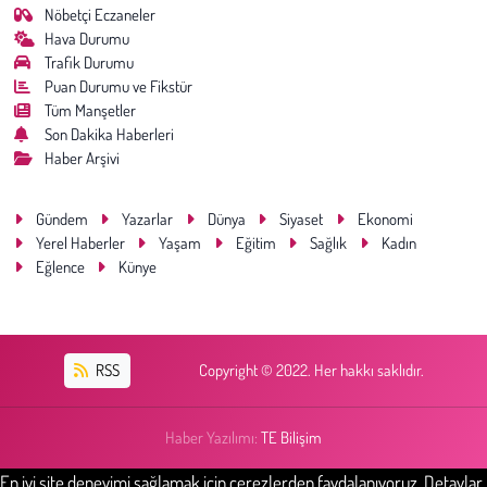
Nöbetçi Eczaneler
Hava Durumu
Trafik Durumu
Puan Durumu ve Fikstür
Tüm Manşetler
Son Dakika Haberleri
Haber Arşivi
Gündem
Yazarlar
Dünya
Siyaset
Ekonomi
Yerel Haberler
Yaşam
Eğitim
Sağlık
Kadın
Eğlence
Künye
RSS
Copyright © 2022. Her hakkı saklıdır.
Haber Yazılımı:
TE Bilişim
En iyi site deneyimi sağlamak için çerezlerden faydalanıyoruz. Detaylar