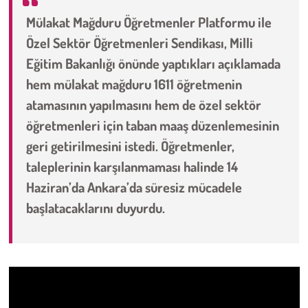
Mülakat Mağduru Öğretmenler Platformu ile
Çevre
Özel Sektör Öğretmenleri Sendikası, Milli
Eğitim Bakanlığı önünde yaptıkları açıklamada
Galeri
hem mülakat mağduru 1611 öğretmenin
Günün İçinden
atamasının yapılmasını hem de özel sektör
öğretmenleri için taban maaş düzenlemesinin
Vefat İlanları
geri getirilmesini istedi. Öğretmenler,
taleplerinin karşılanmaması halinde 14
Tarih
Haziran’da Ankara’da süresiz mücadele
başlatacaklarını duyurdu.
Hukuk
Tarım
Son Dakika