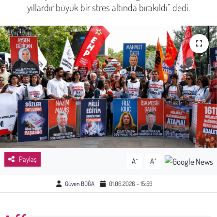
yıllardır büyük bir stres altında bırakıldı” dedi.
Sağlık
Kadın
Emek
Spor
Çocuk
Kültür Sanat
Paylaş
-
+
A
A
Bilim - Teknoloji
Güven BOĞA
01.06.2026 - 15:59
İnsan Hakları
Hayvan Hakları