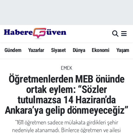
Gündem
Nöbetçi Eczaneler
Yazarlar
Hava Durumu
Gündem
Yazarlar
Siyaset
Dünya
Ekonomi
Yaşam
Dünya
Trafik Durumu
EMEK
Siyaset
Süper Lig Puan Durumu ve Fikstür
Öğretmenlerden MEB önünde
Ekonomi
Tüm Manşetler
ortak eylem: “Sözler
tutulmazsa 14 Haziran’da
Yaşam
Son Dakika Haberleri
Ankara’ya gelip dönmeyeceğiz”
Yerel Haberler
Haber Arşivi
“1611 öğretmen sadece mülakata girdikleri şehir
Eğitim
nedeniyle atanamadı. Binlerce öğretmen ve ailesi