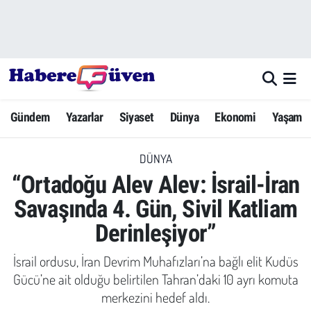
Gündem
Nöbetçi Eczaneler
Yazarlar
Hava Durumu
Gündem
Yazarlar
Siyaset
Dünya
Ekonomi
Yaşam
Dünya
Trafik Durumu
DÜNYA
Siyaset
Süper Lig Puan Durumu ve Fikstür
“Ortadoğu Alev Alev: İsrail-İran
Ekonomi
Tüm Manşetler
Savaşında 4. Gün, Sivil Katliam
Derinleşiyor”
Yaşam
Son Dakika Haberleri
İsrail ordusu, İran Devrim Muhafızları’na bağlı elit Kudüs
Yerel Haberler
Haber Arşivi
Gücü’ne ait olduğu belirtilen Tahran’daki 10 ayrı komuta
merkezini hedef aldı.
Eğitim