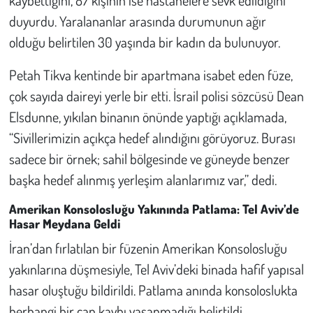
kaybettiğini, 87 kişinin ise hastanelere sevk edildiğini
Kent
duyurdu. Yaralananlar arasında durumunun ağır
Eğlence
olduğu belirtilen 30 yaşında bir kadın da bulunuyor.
Petah Tikva kentinde bir apartmana isabet eden füze,
çok sayıda daireyi yerle bir etti. İsrail polisi sözcüsü Dean
Elsdunne, yıkılan binanın önünde yaptığı açıklamada,
“Sivillerimizin açıkça hedef alındığını görüyoruz. Burası
sadece bir örnek; sahil bölgesinde ve güneyde benzer
başka hedef alınmış yerleşim alanlarımız var,” dedi.
Amerikan Konsolosluğu Yakınında Patlama: Tel Aviv’de
Hasar Meydana Geldi
İran’dan fırlatılan bir füzenin Amerikan Konsolosluğu
yakınlarına düşmesiyle, Tel Aviv’deki binada hafif yapısal
hasar oluştuğu bildirildi. Patlama anında konsoloslukta
herhangi bir can kaybı yaşanmadığı belirtildi.