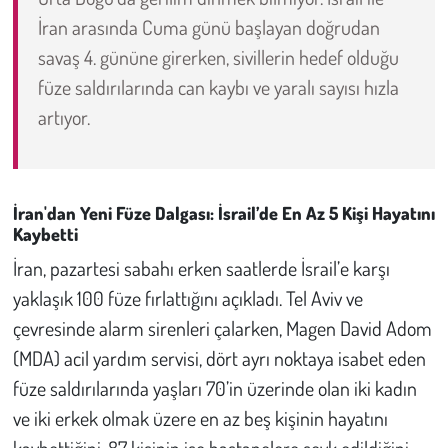
İran arasında Cuma günü başlayan doğrudan
Çevre
savaş 4. gününe girerken, sivillerin hedef olduğu
füze saldırılarında can kaybı ve yaralı sayısı hızla
Galeri
artıyor.
Günün İçinden
Vefat İlanları
İran'dan Yeni Füze Dalgası: İsrail’de En Az 5 Kişi Hayatını
Kaybetti
Tarih
İran, pazartesi sabahı erken saatlerde İsrail’e karşı
yaklaşık 100 füze fırlattığını açıkladı. Tel Aviv ve
Hukuk
çevresinde alarm sirenleri çalarken, Magen David Adom
Tarım
(MDA) acil yardım servisi, dört ayrı noktaya isabet eden
füze saldırılarında yaşları 70’in üzerinde olan iki kadın
Son Dakika
ve iki erkek olmak üzere en az beş kişinin hayatını