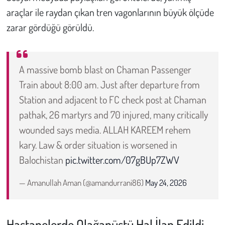
Kent
araçlar ile raydan çıkan tren vagonlarının büyük ölçüde
zarar gördüğü görüldü.
Eğlence
A massive bomb blast on Chaman Passenger
Train about 8:00 am. Just after departure from
Station and adjacent to FC check post at Chaman
pathak, 26 martyrs and 70 injured, many critically
wounded says media. ALLAH KAREEM rehem
kary. Law & order situation is worsened in
Balochistan
pic.twitter.com/07gBUp7ZWV
— Amanullah Aman (@amandurrani86)
May 24, 2026
Hastanelerde Olağanüstü Hal İlan Edildi