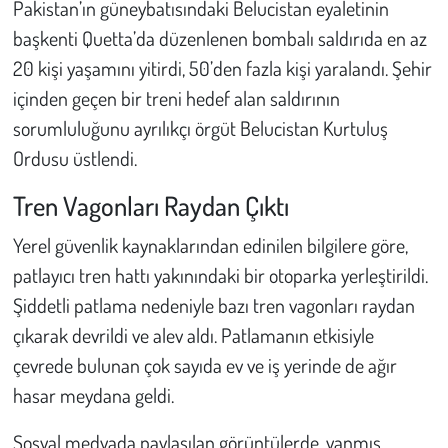
Pakistan’ın güneybatısındaki Belucistan eyaletinin
başkenti Quetta’da düzenlenen bombalı saldırıda en az
Çevre
20 kişi yaşamını yitirdi, 50’den fazla kişi yaralandı. Şehir
içinden geçen bir treni hedef alan saldırının
Galeri
sorumluluğunu ayrılıkçı örgüt Belucistan Kurtuluş
Günün İçinden
Ordusu üstlendi.
Vefat İlanları
Tren Vagonları Raydan Çıktı
Yerel güvenlik kaynaklarından edinilen bilgilere göre,
Tarih
patlayıcı tren hattı yakınındaki bir otoparka yerleştirildi.
Hukuk
Şiddetli patlama nedeniyle bazı tren vagonları raydan
çıkarak devrildi ve alev aldı. Patlamanın etkisiyle
Tarım
çevrede bulunan çok sayıda ev ve iş yerinde de ağır
hasar meydana geldi.
Son Dakika
Sosyal medyada paylaşılan görüntülerde, yanmış