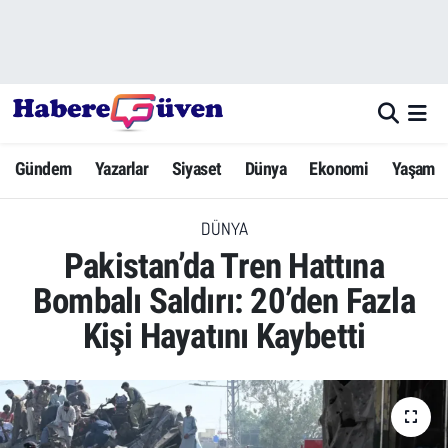
Gündem
Nöbetçi Eczaneler
Yazarlar
Hava Durumu
Gündem
Yazarlar
Siyaset
Dünya
Ekonomi
Yaşam
Dünya
Trafik Durumu
DÜNYA
Siyaset
Süper Lig Puan Durumu ve Fikstür
Pakistan’da Tren Hattına
Ekonomi
Tüm Manşetler
Bombalı Saldırı: 20’den Fazla
Kişi Hayatını Kaybetti
Yaşam
Son Dakika Haberleri
Yerel Haberler
Haber Arşivi
Eğitim