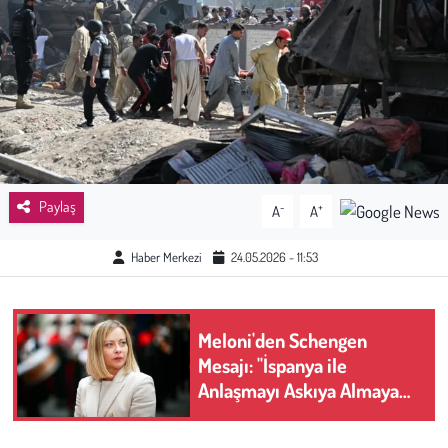
Sağlık
Kadın
Emek
Spor
Paylaş
-
+
A
A
Çocuk
Haber Merkezi
24.05.2026 - 11:53
Kültür Sanat
Meloni'den Schengen
Bilim - Teknoloji
Mesajı: "İspanya ile
Anlaşmayı Askıya Almaya
İnsan Hakları
Hazırız"
Hayvan Hakları