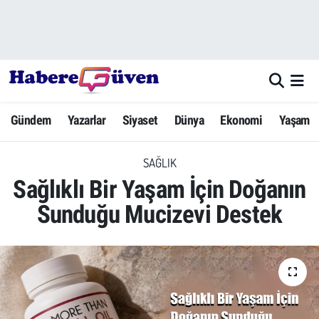
Gündem
Nöbetçi Eczaneler
Yazarlar
Hava Durumu
Gündem
Yazarlar
Siyaset
Dünya
Ekonomi
Yaşam
Dünya
Trafik Durumu
SAĞLIK
Siyaset
Süper Lig Puan Durumu ve Fikstür
Sağlıklı Bir Yaşam İçin Doğanın
Ekonomi
Tüm Manşetler
Sunduğu Mucizevi Destek
Yaşam
Son Dakika Haberleri
Yerel Haberler
Haber Arşivi
Eğitim