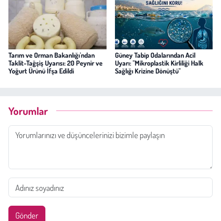
Tarım ve Orman Bakanlığı'ndan
Güney Tabip Odalarından Acil
Taklit-Tağşiş Uyarısı: 20 Peynir ve
Uyarı: "Mikroplastik Kirliliği Halk
Yoğurt Ürünü İfşa Edildi
Sağlığı Krizine Dönüştü"
Yorumlar
Gönder