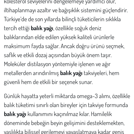
kolesterol seviyelerini dengelemeye yardımcı olur,
Kent
iltihaplanmayı azaltır ve bağışıklık sistemini güçlendirir.
Eğlence
Türkiye’de de son yıllarda bilinçli tüketicilerin sıklıkla
tercih ettiği
balık yağı
, özellikle soğuk deniz
balıklarından elde edilen yüksek kaliteli ürünlerle
maksimum fayda sağlar. Ancak doğru ürünü seçmek,
saflık ve etkili dozaj açısından büyük önem taşır.
Moleküler distilasyon yöntemiyle işlenen ve ağır
metallerden arındırılmış
balık yağı
takviyeleri, hem
güvenli hem de etkili bir seçenek sunar.
Günlük hayatta yeterli miktarda omega-3 alımı, özellikle
balık tüketimi sınırlı olan bireyler için takviye formunda
balık yağı
kullanımını kaçınılmaz kılar. Hamilelik
döneminde bebeğin beyin gelişimini desteklemekten,
yaşlılıkta bilişsel gerilemeyi yavaşlatmaya kadar geniş