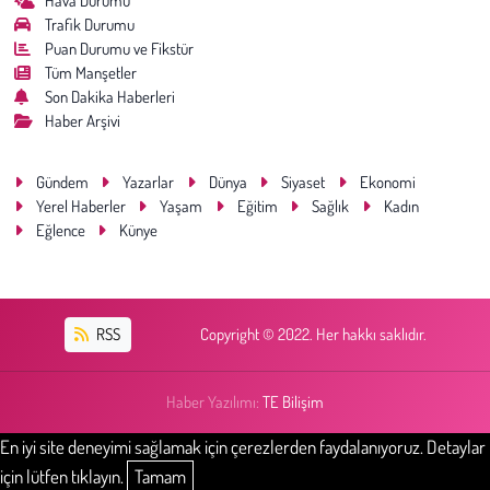
Hava Durumu
Trafik Durumu
Puan Durumu ve Fikstür
Tüm Manşetler
Son Dakika Haberleri
Haber Arşivi
Gündem
Yazarlar
Dünya
Siyaset
Ekonomi
Yerel Haberler
Yaşam
Eğitim
Sağlık
Kadın
Eğlence
Künye
RSS
Copyright © 2022. Her hakkı saklıdır.
Haber Yazılımı:
TE Bilişim
En iyi site deneyimi sağlamak için çerezlerden faydalanıyoruz. Detaylar
için lütfen tıklayın.
Tamam