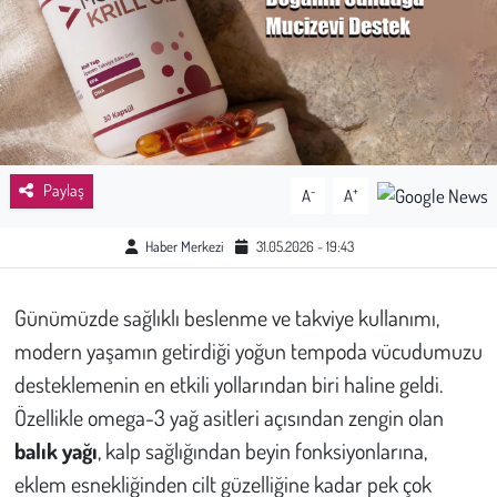
Sağlık
Kadın
Emek
Paylaş
-
+
A
A
Spor
Haber Merkezi
31.05.2026 - 19:43
Çocuk
Günümüzde sağlıklı beslenme ve takviye kullanımı,
Kültür Sanat
modern yaşamın getirdiği yoğun tempoda vücudumuzu
Bilim - Teknoloji
desteklemenin en etkili yollarından biri haline geldi.
Özellikle omega-3 yağ asitleri açısından zengin olan
İnsan Hakları
balık yağı
, kalp sağlığından beyin fonksiyonlarına,
eklem esnekliğinden cilt güzelliğine kadar pek çok
Hayvan Hakları