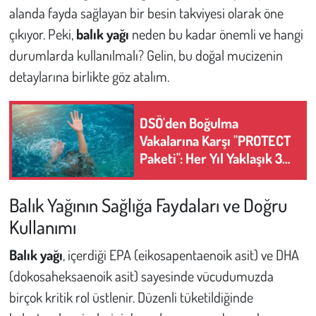
alanda fayda sağlayan bir besin takviyesi olarak öne
çıkıyor. Peki,
balık yağı
neden bu kadar önemli ve hangi
Çevre
durumlarda kullanılmalı? Gelin, bu doğal mucizenin
Galeri
detaylarına birlikte göz atalım.
Günün İçinden
DSÖ'den Boğulma
Vakalarına Karşı "PROTECT
Vefat İlanları
Paketi": Her Yıl Yaklaşık 300
Bin Kişi Hayatını Kaybediyor
Tarih
Balık Yağının Sağlığa Faydaları ve Doğru
Hukuk
Kullanımı
Tarım
Balık yağı
, içerdiği EPA (eikosapentaenoik asit) ve DHA
(dokosaheksaenoik asit) sayesinde vücudumuzda
Son Dakika
birçok kritik rol üstlenir. Düzenli tüketildiğinde