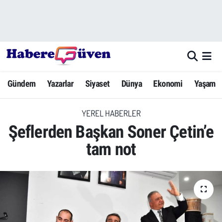
Gündem
Nöbetçi Eczaneler
Yazarlar
Hava Durumu
Gündem
Yazarlar
Siyaset
Dünya
Ekonomi
Yaşam
Dünya
Trafik Durumu
YEREL HABERLER
Siyaset
Süper Lig Puan Durumu ve Fikstür
Şeflerden Başkan Soner Çetin’e
Ekonomi
Tüm Manşetler
tam not
Yaşam
Son Dakika Haberleri
Yerel Haberler
Haber Arşivi
Eğitim