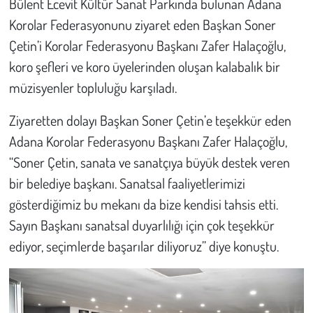
Bülent Ecevit Kültür Sanat Parkında bulunan Adana
Korolar Federasyonunu ziyaret eden Başkan Soner
Çevre
Çetin’i Korolar Federasyonu Başkanı Zafer Halaçoğlu,
koro şefleri ve koro üyelerinden oluşan kalabalık bir
Galeri
müzisyenler topluluğu karşıladı.
Günün İçinden
Ziyaretten dolayı Başkan Soner Çetin’e teşekkür eden
Vefat İlanları
Adana Korolar Federasyonu Başkanı Zafer Halaçoğlu,
“Soner Çetin, sanata ve sanatçıya büyük destek veren
Tarih
bir belediye başkanı. Sanatsal faaliyetlerimizi
gösterdiğimiz bu mekanı da bize kendisi tahsis etti.
Hukuk
Sayın Başkanı sanatsal duyarlılığı için çok teşekkür
ediyor, seçimlerde başarılar diliyoruz” diye konuştu.
Tarım
Son Dakika