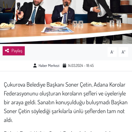
Sağlık
Kadın
Emek
Paylaş
-
+
A
A
Spor
Haber Merkezi
14.03.2024 - 18:45
Çocuk
Çukurova Belediye Başkanı Soner Çetin, Adana Korolar
Kültür Sanat
Federasyonunu oluşturan koroların şefleri ve üyeleriyle
Bilim - Teknoloji
bir araya geldi. Sanatın konuşulduğu buluşmadı Başkan
Soner Çetin söylediği şarkılarla ünlü şeflerden tam not
İnsan Hakları
aldı.
Hayvan Hakları