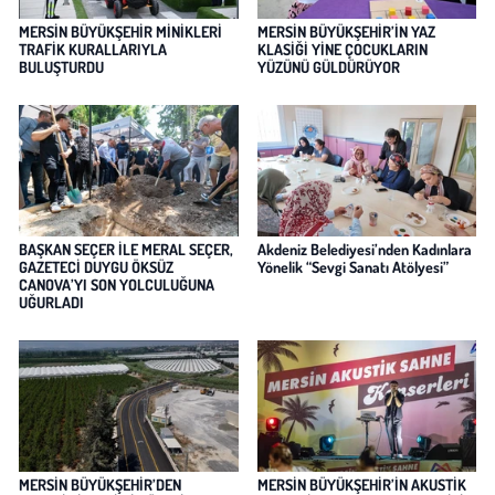
MERSİN BÜYÜKŞEHİR MİNİKLERİ
MERSİN BÜYÜKŞEHİR’İN YAZ
TRAFİK KURALLARIYLA
KLASİĞİ YİNE ÇOCUKLARIN
BULUŞTURDU
YÜZÜNÜ GÜLDÜRÜYOR
BAŞKAN SEÇER İLE MERAL SEÇER,
Akdeniz Belediyesi’nden Kadınlara
GAZETECİ DUYGU ÖKSÜZ
Yönelik “Sevgi Sanatı Atölyesi”
CANOVA’YI SON YOLCULUĞUNA
UĞURLADI
MERSİN BÜYÜKŞEHİR’DEN
MERSİN BÜYÜKŞEHİR’İN AKUSTİK