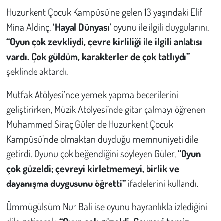
Huzurkent Çocuk Kampüsü’ne gelen 13 yaşındaki Elif
Mina Aldinç,
‘Hayal Dünyası’
oyunu ile ilgili duygularını,
“Oyun çok zevkliydi, çevre kirliliği ile ilgili anlatısı
vardı. Çok güldüm, karakterler de çok tatlıydı”
şeklinde aktardı.
Mutfak Atölyesi’nde yemek yapma becerilerini
geliştirirken, Müzik Atölyesi’nde gitar çalmayı öğrenen
Muhammed Siraç Güler de Huzurkent Çocuk
Kampüsü’nde olmaktan duyduğu memnuniyeti dile
getirdi. Oyunu çok beğendiğini söyleyen Güler,
“Oyun
çok güzeldi; çevreyi kirletmemeyi, birlik ve
dayanışma duygusunu öğretti”
ifadelerini kullandı.
Ümmügülsüm Nur Bali ise oyunu hayranlıkla izlediğini
dile getirerek,
“Oyun çok güzeldi. Çevreyi temiz