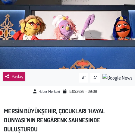
Sağlık
Kadın
Emek
Spor
Çocuk
Paylaş
-
+
A
A
Kültür Sanat
Haber Merkezi
15.05.2026 - 09:06
Bilim - Teknoloji
MERSİN BÜYÜKŞEHİR, ÇOCUKLARI
‘HAYAL
İnsan Hakları
DÜNYASI’
NIN RENGÂRENK SAHNESİNDE
BULUŞTURDU
Hayvan Hakları