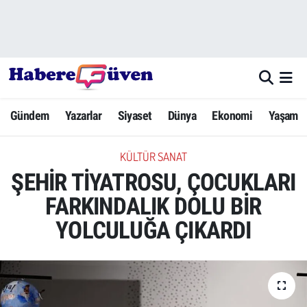
Gündem
Nöbetçi Eczaneler
Yazarlar
Hava Durumu
Gündem
Yazarlar
Siyaset
Dünya
Ekonomi
Yaşam
Dünya
Trafik Durumu
KÜLTÜR SANAT
Siyaset
Süper Lig Puan Durumu ve Fikstür
ŞEHİR TİYATROSU, ÇOCUKLARI
Ekonomi
Tüm Manşetler
FARKINDALIK DOLU BİR
YOLCULUĞA ÇIKARDI
Yaşam
Son Dakika Haberleri
Yerel Haberler
Haber Arşivi
Eğitim