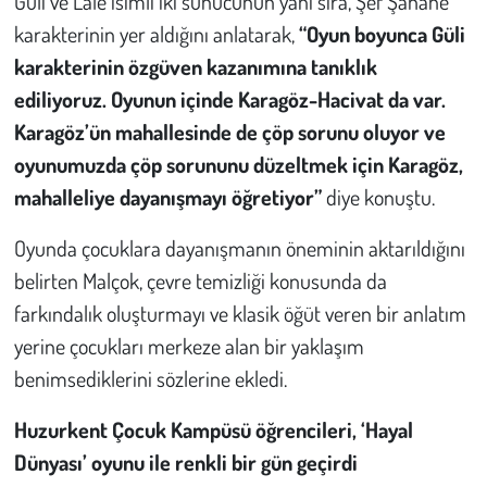
Güli ve Lale isimli iki sunucunun yanı sıra, Şef Şahane
karakterinin yer aldığını anlatarak,
“Oyun boyunca Güli
karakterinin özgüven kazanımına tanıklık
ediliyoruz. Oyunun içinde Karagöz-Hacivat da var.
Karagöz’ün mahallesinde de çöp sorunu oluyor ve
oyunumuzda çöp sorununu düzeltmek için Karagöz,
mahalleliye dayanışmayı öğretiyor”
diye konuştu.
Oyunda çocuklara dayanışmanın öneminin aktarıldığını
belirten Malçok, çevre temizliği konusunda da
farkındalık oluşturmayı ve klasik öğüt veren bir anlatım
yerine çocukları merkeze alan bir yaklaşım
benimsediklerini sözlerine ekledi.
Huzurkent Çocuk Kampüsü öğrencileri,
‘Hayal
Dünyası’
oyunu ile renkli bir gün geçirdi