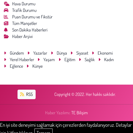
Hava Durumu
Trafik Durumu
Puan Durumu ve Fikstür
Tüm Manşetler
Son Dakika Haberleri
Haber Arşivi
Gündem
Yazarlar
Dünya
Siyaset
Ekonomi
Yerel Haberler
Yaşam
Eğitim
Sağlık
Kadın
Eğlence
Künye
RSS
Copyright © 2022. Her hakkı saklıdır.
Haber Yazılımı:
TE Bilişim
En iyi site deneyimi sağlamak için çerezlerden faydalanıyoruz. Detaylar
için lütfen tıklayın.
Tamam