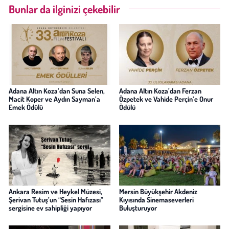
Bunlar da ilginizi çekebilir
Adana Altın Koza’dan Suna Selen,
Adana Altın Koza’dan Ferzan
Macit Koper ve Aydın Sayman’a
Özpetek ve Vahide Perçin’e Onur
Emek Ödülü
Ödülü
Ankara Resim ve Heykel Müzesi,
Mersin Büyükşehir Akdeniz
Şerivan Tutuş’un “Sesin Hafızası”
Kıyısında Sinemaseverleri
sergisine ev sahipliği yapıyor
Buluşturuyor