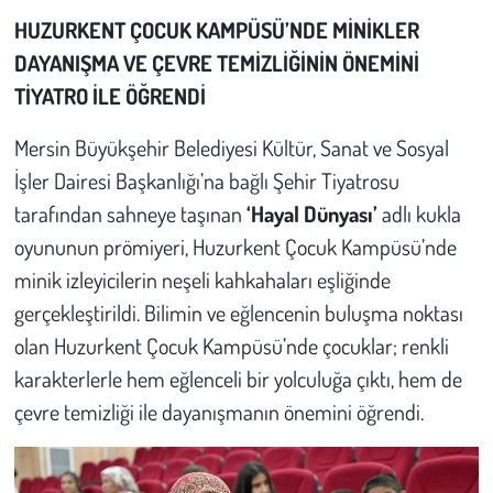
HUZURKENT ÇOCUK KAMPÜSÜ’NDE MİNİKLER
Çevre
DAYANIŞMA VE ÇEVRE TEMİZLİĞİNİN ÖNEMİNİ
TİYATRO İLE ÖĞRENDİ
Galeri
Mersin Büyükşehir Belediyesi Kültür, Sanat ve Sosyal
Günün İçinden
İşler Dairesi Başkanlığı’na bağlı Şehir Tiyatrosu
tarafından sahneye taşınan
‘Hayal Dünyası’
adlı kukla
Vefat İlanları
oyununun prömiyeri, Huzurkent Çocuk Kampüsü’nde
Tarih
minik izleyicilerin neşeli kahkahaları eşliğinde
gerçekleştirildi. Bilimin ve eğlencenin buluşma noktası
Hukuk
olan Huzurkent Çocuk Kampüsü’nde çocuklar; renkli
karakterlerle hem eğlenceli bir yolculuğa çıktı, hem de
Tarım
çevre temizliği ile dayanışmanın önemini öğrendi.
Son Dakika