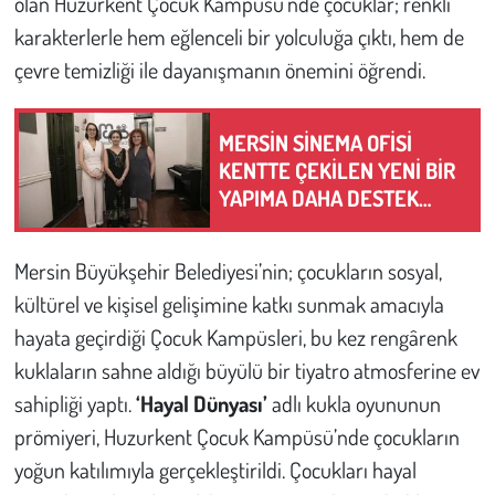
olan Huzurkent Çocuk Kampüsü’nde çocuklar; renkli
karakterlerle hem eğlenceli bir yolculuğa çıktı, hem de
çevre temizliği ile dayanışmanın önemini öğrendi.
MERSİN SİNEMA OFİSİ
KENTTE ÇEKİLEN YENİ BİR
YAPIMA DAHA DESTEK
SUNUYOR
Mersin Büyükşehir Belediyesi’nin; çocukların sosyal,
kültürel ve kişisel gelişimine katkı sunmak amacıyla
hayata geçirdiği Çocuk Kampüsleri, bu kez rengârenk
kuklaların sahne aldığı büyülü bir tiyatro atmosferine ev
sahipliği yaptı.
‘Hayal Dünyası’
adlı kukla oyununun
prömiyeri, Huzurkent Çocuk Kampüsü’nde çocukların
yoğun katılımıyla gerçekleştirildi. Çocukları hayal