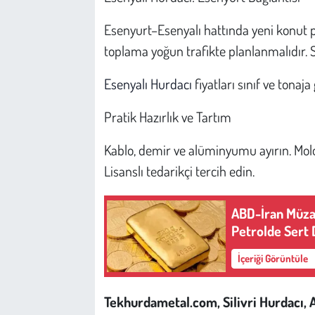
Esenyurt–Esenyalı hattında yeni konut pr
toplama yoğun trafikte planlanmalıdır. 
Esenyalı Hurdacı
fiyatları sınıf ve tonaj
Pratik Hazırlık ve Tartım
Kablo, demir ve alüminyumu ayırın. Moloz
Lisanslı tedarikçi tercih edin.
ABD-İran Müzak
Petrolde Sert 
İçeriği Görüntüle
Tekhurdametal.com, Silivri Hurdacı, 