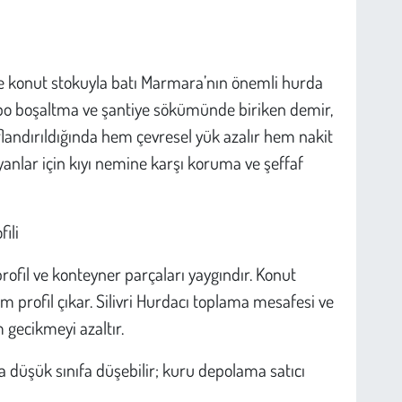
i ve konut stokuyla batı Marmara’nın önemli hurda
depo boşaltma ve şantiye sökümünde biriken demir,
flandırıldığında hem çevresel yük azalır hem nakit
anlar için kıyı nemine karşı koruma ve şeffaf
ili
profil ve konteyner parçaları yaygındır. Konut
profil çıkar. Silivri Hurdacı toplama mesafesi ve
m gecikmeyi azaltır.
düşük sınıfa düşebilir; kuru depolama satıcı