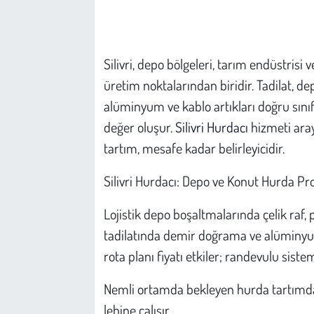
Çevre
Silivri, depo bölgeleri, tarım endüstris
Galeri
üretim noktalarından biridir. Tadilat, 
Günün İçinden
alüminyum ve kablo artıkları doğru sını
değer oluşur.
Silivri Hurdacı
hizmeti aray
Vefat İlanları
tartım, mesafe kadar belirleyicidir.
Tarih
Silivri Hurdacı: Depo ve Konut Hurda Prof
Hukuk
Lojistik depo boşaltmalarında çelik raf, 
tadilatında demir doğrama ve alüminyum 
Tarım
rota planı fiyatı etkiler; randevulu siste
Son Dakika
Nemli ortamda bekleyen hurda tartımda 
lehine çalışır.