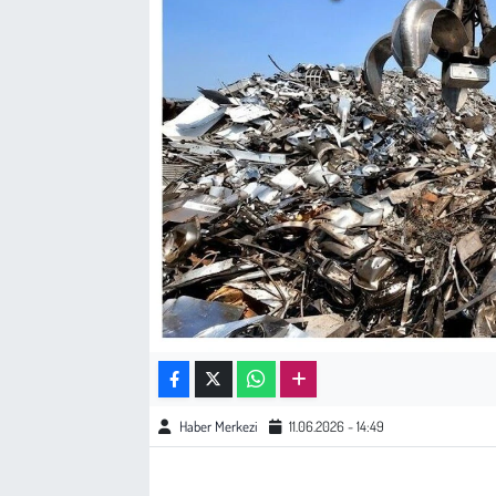
Sağlık
Kadın
Emek
Spor
Çocuk
Kültür Sanat
Bilim - Teknoloji
Haber Merkezi
11.06.2026 - 14:49
İnsan Hakları
Hayvan Hakları