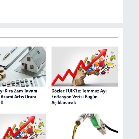
yı Kira Zam Tavanı
Gözler TÜİK'te: Temmuz Ayı
: Azami Artış Oranı
Enflasyon Verisi Bugün
90
Açıklanacak