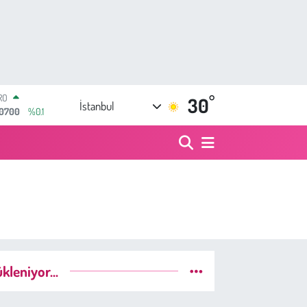
°
ERLİN
30
İstanbul
,2438
%0.21
AM ALTIN
8.23
%0.39
ST100
768
%48
TCOIN
.602,05
%0.69
LAR
,5986
%0.06
RO
,0700
%0.1
kleniyor...