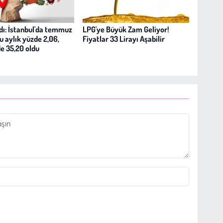
adı: İstanbul'da temmuz
LPG'ye Büyük Zam Geliyor!
u aylık yüzde 2,06,
Fiyatlar 33 Lirayı Aşabilir
de 35,20 oldu