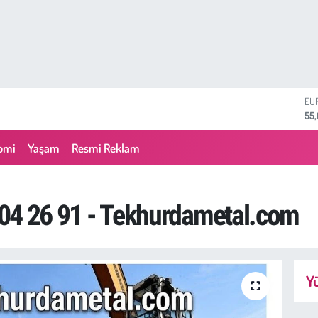
ST
64
GR
651
omi
Yaşam
Resmi Reklam
Bİ
13.
BI
64
 704 26 91 - Tekhurdametal.com
DO
47
EU
55
Yü