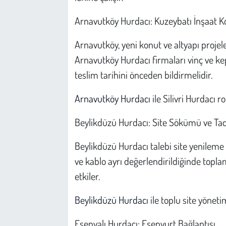
Kent
Arnavutköy Hurdacı: Kuzeybatı İnşaat K
Eğlence
Arnavutköy, yeni konut ve altyapı projeler
Arnavutköy Hurdacı firmaları vinç ve kep
teslim tarihini önceden bildirmelidir.
Arnavutköy Hurdacı
ile Silivri Hurdacı r
Beylikdüzü Hurdacı: Site Sökümü ve Tad
Beylikdüzü Hurdacı talebi site yenileme
ve kablo ayrı değerlendirildiğinde toplam
etkiler.
Beylikdüzü Hurdacı
ile toplu site yönet
Esenyalı Hurdacı: Esenyurt Bağlantısı