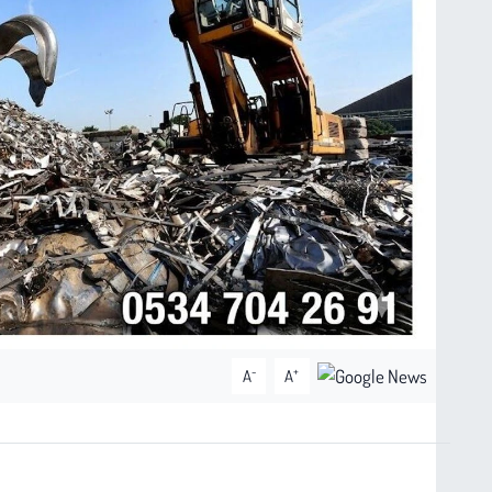
-
+
A
A