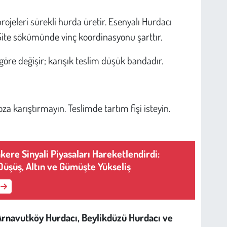
ojeleri sürekli hurda üretir. Esenyalı Hurdacı
Site sökümünde vinç koordinasyonu şarttır.
a göre değişir; karışık teslim düşük bandadır.
a karıştırmayın. Teslimde tartım fişi isteyin.
ere Sinyali Piyasaları Hareketlendirdi:
Düşüş, Altın ve Gümüşte Yükseliş
Arnavutköy Hurdacı, Beylikdüzü Hurdacı ve