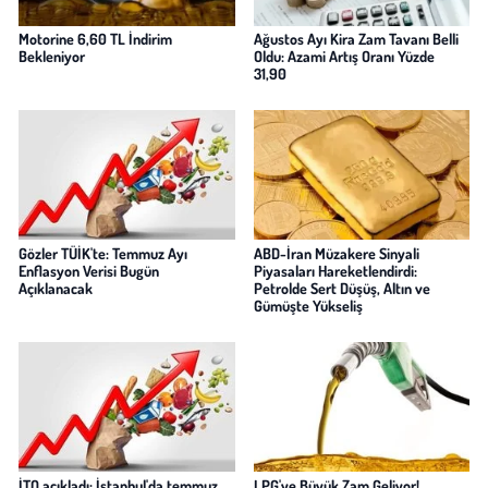
Motorine 6,60 TL İndirim
Ağustos Ayı Kira Zam Tavanı Belli
Bekleniyor
Oldu: Azami Artış Oranı Yüzde
31,90
Gözler TÜİK'te: Temmuz Ayı
ABD-İran Müzakere Sinyali
Enflasyon Verisi Bugün
Piyasaları Hareketlendirdi:
Açıklanacak
Petrolde Sert Düşüş, Altın ve
Gümüşte Yükseliş
İTO açıkladı: İstanbul'da temmuz
LPG'ye Büyük Zam Geliyor!