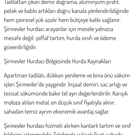
Tadilattan çıkan demir doğrama, alüminyum profil,
petek ve kablo artıkları doğru kanala yönlendirildiğinde
Çevre
hem çevresel yük azalır hem bütçeye katkı sağlanır.
Şirinevler hurdacı arayanlar için mesele yalnızca
Galeri
mesafe değil; şeffaf tartım, hurda sınıfı ve ödeme
Günün İçinden
güvenilirliğidir.
Vefat İlanları
Şirinevler Hurdacı Bölgesinde Hurda Kaynakları
Apartman tadilatı, dükkan yenileme ve bina önü söküm
Tarih
işleri Şirinevler’de yaygındır. İnşaat demiri, sac artığı ve
Hukuk
tesisat sökümünde bakır tel ayrı değerlendirilir. Karışık
moloza atılan metal, en düşük sınıf fiyatıyla alınır;
Tarım
sahadan temiz ayrım ekonomik avantaj sağlar.
Son Dakika
Şirinevler hurdacı
hizmeti alırken kantarlı tartım ve sınıf
bildirimi istenmelidir. Telefonda yüksek fiyat, sahada