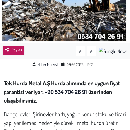
Sağlık
Kadın
Emek
Paylaş
-
+
A
A
Spor
Haber Merkezi
09.06.2026 - 13:17
Çocuk
Tek Hurda Metal A.Ş Hurda alımında en uygun fiyat
Kültür Sanat
garantisi veriyor.
+90 534 704 26 91
üzerinden
Bilim - Teknoloji
ulaşabilirsiniz.
Bahçelievler–Şirinevler hattı, yoğun konut stoku ve ticari
İnsan Hakları
yapı yenilemesi nedeniyle sürekli metal hurda üretir.
Hayvan Hakları