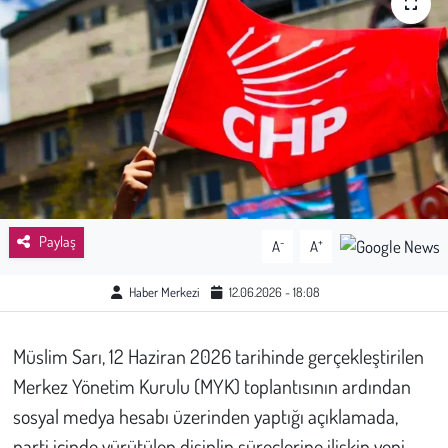
Sağlık
Kadın
Emek
Spor
Çocuk
Paylaş
-
+
A
A
Kültür Sanat
Haber Merkezi
12.06.2026 - 18:08
Bilim - Teknoloji
Müslim Sarı, 12 Haziran 2026 tarihinde gerçekleştirilen
Merkez Yönetim Kurulu (MYK) toplantısının ardından
İnsan Hakları
sosyal medya hesabı üzerinden yaptığı açıklamada,
Hayvan Hakları
parti içinde yürütülen disiplin süreçlerine ilişkin yeni