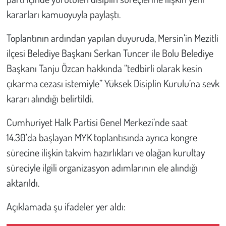
kararları kamuoyuyla paylaştı.
Çevre
Toplantının ardından yapılan duyuruda, Mersin’in Mezitli
Galeri
ilçesi Belediye Başkanı Serkan Tuncer ile Bolu Belediye
Başkanı Tanju Özcan hakkında “tedbirli olarak kesin
Günün İçinden
çıkarma cezası istemiyle” Yüksek Disiplin Kurulu’na sevk
kararı alındığı belirtildi.
Vefat İlanları
Cumhuriyet Halk Partisi Genel Merkezi’nde saat
Tarih
14.30’da başlayan MYK toplantısında ayrıca kongre
sürecine ilişkin takvim hazırlıkları ve olağan kurultay
Hukuk
süreciyle ilgili organizasyon adımlarının ele alındığı
Tarım
aktarıldı.
Son Dakika
Açıklamada şu ifadeler yer aldı: