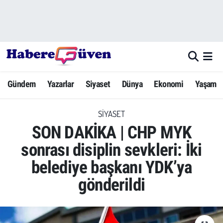
Gündem
Nöbetçi Eczaneler
Yazarlar
Hava Durumu
Gündem
Yazarlar
Siyaset
Dünya
Ekonomi
Yaşam
Dünya
Trafik Durumu
SIYASET
Siyaset
Süper Lig Puan Durumu ve Fikstür
SON DAKİKA | CHP MYK
Ekonomi
Tüm Manşetler
sonrası disiplin sevkleri: İki
belediye başkanı YDK’ya
Yaşam
Son Dakika Haberleri
gönderildi
Yerel Haberler
Haber Arşivi
Eğitim