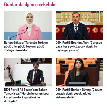
Bunlar da ilginizi çekebilir
Bakan Göktaş: "Terörsüz Türkiye
DEM Partili İbrahim Akın: "Çerçeve
güçlü aile, güçlü toplum, güçlü
yasa her şeyi çözecek değil, bir
Türkiye demektir"
başlangıç yasası"
DEM Partili Ali Bozan’dan Bakan
DEM Partili Beritan Güneş: "Çözüm
Yumaklı’ya: “Mersin’in yangınlara
cezada değil, çocuk adalet
karşı hazırlık kapasitesi ne
sistemindedir"
düzeyde?”