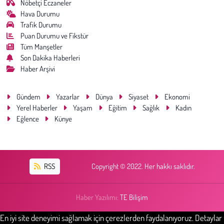
Nöbetçi Eczaneler
Hava Durumu
Trafik Durumu
Puan Durumu ve Fikstür
Tüm Manşetler
Son Dakika Haberleri
Haber Arşivi
Gündem
Yazarlar
Dünya
Siyaset
Ekonomi
Yerel Haberler
Yaşam
Eğitim
Sağlık
Kadın
Eğlence
Künye
RSS
Copyright © 2022. Her hakkı saklıdır.
Haber Yazılımı:
TE Bilişim
En iyi site deneyimi sağlamak için çerezlerden faydalanıyoruz. Detaylar