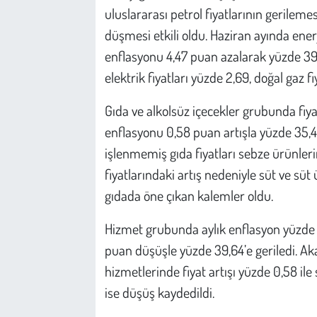
Kent
uluslararası petrol fiyatlarının gerilemes
düşmesi etkili oldu. Haziran ayında enerji
Eğlence
enflasyonu 4,47 puan azalarak yüzde 39,4
elektrik fiyatları yüzde 2,69, doğal gaz fi
Gıda ve alkolsüz içecekler grubunda fiyat
enflasyonu 0,58 puan artışla yüzde 35,44’
işlenmemiş gıda fiyatları sebze ürünleri
fiyatlarındaki artış nedeniyle süt ve süt 
gıdada öne çıkan kalemler oldu.
Hizmet grubunda aylık enflasyon yüzde 1,
puan düşüşle yüzde 39,64’e geriledi. Aka
hizmetlerinde fiyat artışı yüzde 0,58 ile 
ise düşüş kaydedildi.