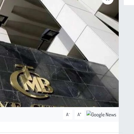
-
+
A
A