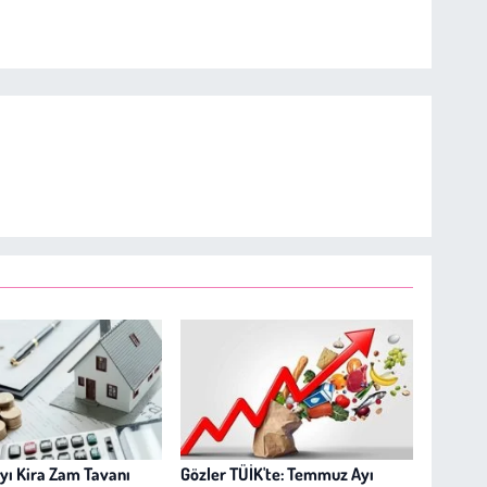
yı Kira Zam Tavanı
Gözler TÜİK'te: Temmuz Ayı