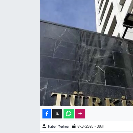
Sağlık
Kadın
Emek
Spor
Çocuk
Kültür Sanat
Bilim - Teknoloji
İnsan Hakları
Haber Merkezi
07.07.2026 - 08:11
Hayvan Hakları