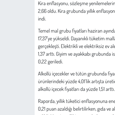
Kira enflasyonu, sözleşme yenilemelerin
2,66 oldu. Kira grubunda yıllık enflasyo
indi.
Temel mal grubu fiyatları haziran ayında
17,37’ye yükseldi. Dayanıklı tüketim mall
gerçekleşti. Elektrikli ve elektriksiz ev al
1,37 arttı. Giyim ve ayakkabı grubunda is
0,22 geriledi.
Alkollü içecekler ve tütün grubunda fiya
ürünlerindeki yüzde 4,01’lik artışta üreti
alkollü içecek fiyatları da yüzde 1,51 arttı.
Raporda, yıllık tüketici enflasyonuna ene
0,21 puan azaldığı belirtilirken, gıda ve 