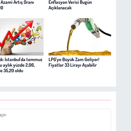
: Azami Artış Oranı
Enflasyon Verisi Bugün
90
Açıklanacak
adı: İstanbul'da temmuz
LPG'ye Büyük Zam Geliyor!
u aylık yüzde 2,06,
Fiyatlar 33 Lirayı Aşabilir
de 35,20 oldu