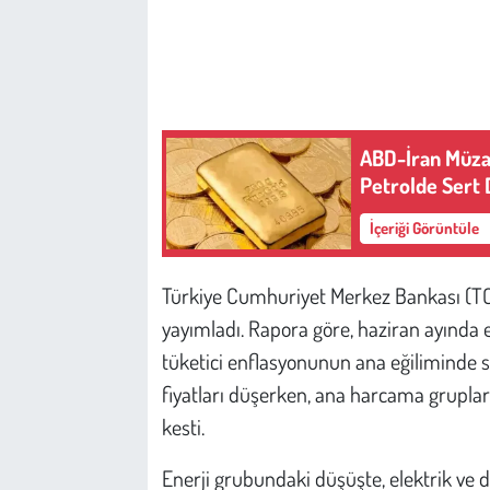
Çevre
Galeri
ABD-İran Müzak
Günün İçinden
Petrolde Sert 
Vefat İlanları
İçeriği Görüntüle
Tarih
Türkiye Cumhuriyet Merkez Bankası (TCM
yayımladı. Rapora göre, haziran ayında e
Hukuk
tüketici enflasyonunun ana eğiliminde sı
Tarım
fiyatları düşerken, ana harcama grupların
kesti.
Son Dakika
Enerji grubundaki düşüşte, elektrik ve d