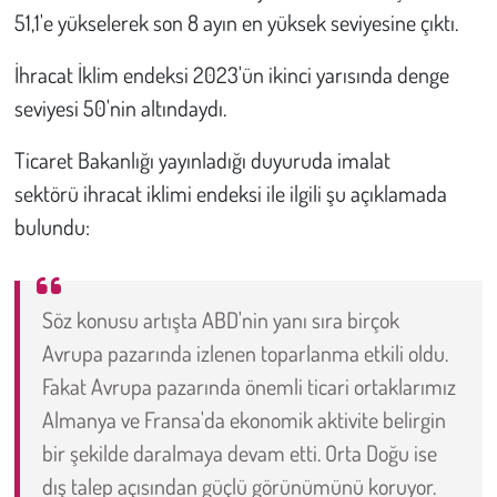
51,1'e yükselerek son 8 ayın en yüksek seviyesine çıktı.
Çevre
İhracat İklim endeksi 2023'ün ikinci yarısında denge
seviyesi 50'nin altındaydı.
Galeri
Ticaret Bakanlığı yayınladığı duyuruda imalat
Günün İçinden
sektörü ihracat iklimi endeksi ile ilgili şu açıklamada
Vefat İlanları
bulundu:
Tarih
Söz konusu artışta ABD'nin yanı sıra birçok
Hukuk
Avrupa pazarında izlenen toparlanma etkili oldu.
Fakat Avrupa pazarında önemli ticari ortaklarımız
Tarım
Almanya ve Fransa'da ekonomik aktivite belirgin
Son Dakika
bir şekilde daralmaya devam etti. Orta Doğu ise
dış talep açısından güçlü görünümünü koruyor.