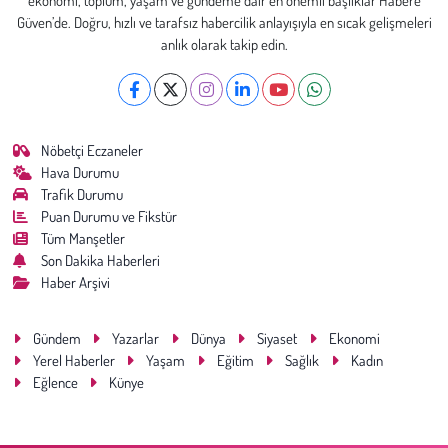
ekonomi, toplum, yaşam ve gündeme dair en önemli başlıklar Habere
Güven’de. Doğru, hızlı ve tarafsız habercilik anlayışıyla en sıcak gelişmeleri
anlık olarak takip edin.
Nöbetçi Eczaneler
Hava Durumu
Trafik Durumu
Puan Durumu ve Fikstür
Tüm Manşetler
Son Dakika Haberleri
Haber Arşivi
Gündem
Yazarlar
Dünya
Siyaset
Ekonomi
Yerel Haberler
Yaşam
Eğitim
Sağlık
Kadın
Eğlence
Künye