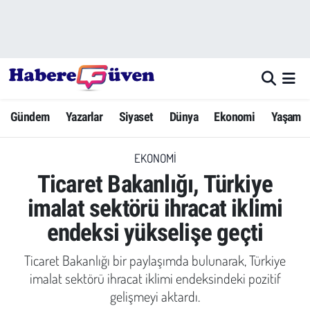
Gündem
Nöbetçi Eczaneler
Yazarlar
Hava Durumu
Gündem
Yazarlar
Siyaset
Dünya
Ekonomi
Yaşam
Dünya
Trafik Durumu
EKONOMI
Siyaset
Süper Lig Puan Durumu ve Fikstür
Ticaret Bakanlığı, Türkiye
Ekonomi
Tüm Manşetler
imalat sektörü ihracat iklimi
endeksi yükselişe geçti
Yaşam
Son Dakika Haberleri
Ticaret Bakanlığı bir paylaşımda bulunarak, Türkiye
Yerel Haberler
Haber Arşivi
imalat sektörü ihracat iklimi endeksindeki pozitif
gelişmeyi aktardı.
Eğitim