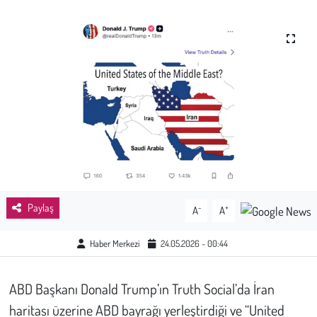
Sağlık
Kadın
Emek
Spor
Çocuk
Kültür Sanat
Paylaş
-
+
A
A
Bilim - Teknoloji
Haber Merkezi
24.05.2026 - 00:44
İnsan Hakları
ABD Başkanı Donald Trump’ın Truth Social’da İran
haritası üzerine ABD bayrağı yerleştirdiği ve “United
Hayvan Hakları