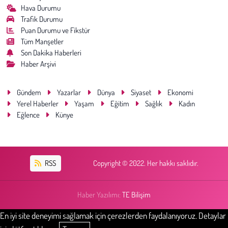
Hava Durumu
Trafik Durumu
Puan Durumu ve Fikstür
Tüm Manşetler
Son Dakika Haberleri
Haber Arşivi
Gündem
Yazarlar
Dünya
Siyaset
Ekonomi
Yerel Haberler
Yaşam
Eğitim
Sağlık
Kadın
Eğlence
Künye
RSS
Copyright © 2022. Her hakkı saklıdır.
Haber Yazılımı:
TE Bilişim
En iyi site deneyimi sağlamak için çerezlerden faydalanıyoruz. Detaylar