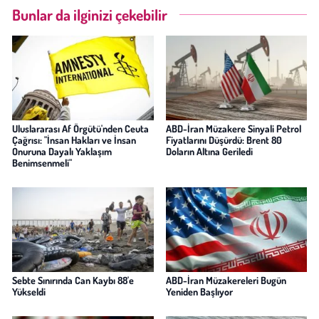
Bunlar da ilginizi çekebilir
Uluslararası Af Örgütü'nden Ceuta
ABD-İran Müzakere Sinyali Petrol
Çağrısı: "İnsan Hakları ve İnsan
Fiyatlarını Düşürdü: Brent 80
Onuruna Dayalı Yaklaşım
Doların Altına Geriledi
Benimsenmeli"
Sebte Sınırında Can Kaybı 88'e
ABD-İran Müzakereleri Bugün
Yükseldi
Yeniden Başlıyor