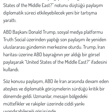
States of the Middle East?” notunu düştüğü paylaşım
Çevre
diplomatik süreci etkileyebilecek yeni bir tartışma
yarattı.
Galeri
ABD Başkanı Donald Trump, sosyal medya platformu
Günün İçinden
Truth Social üzerinden yaptığı son paylaşım ile yeniden
uluslararası gündemin merkezine oturdu. Trump, İran
Vefat İlanları
haritası üzerine ABD bayrağının yer aldığı bir görsel
paylaşarak “United States of the Middle East?” ifadesini
Tarih
kullandı.
Hukuk
Söz konusu paylaşım, ABD ile İran arasında devam eden
ateşkes ve diplomatik görüşmelerin sürdüğü kritik bir
Tarım
dönemde geldi. Uzmanlar, mesajın bölgedeki
Son Dakika
müttefikler ve rakipler üzerinde ciddi yankı
uyandırabileceği görüşünde.