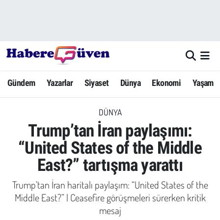
Gündem
Nöbetçi Eczaneler
Yazarlar
Hava Durumu
Gündem
Yazarlar
Siyaset
Dünya
Ekonomi
Yaşam
Dünya
Trafik Durumu
DÜNYA
Siyaset
Süper Lig Puan Durumu ve Fikstür
Trump’tan İran paylaşımı:
Ekonomi
Tüm Manşetler
“United States of the Middle
East?” tartışma yarattı
Yaşam
Son Dakika Haberleri
Trump’tan İran haritalı paylaşım: “United States of the
Yerel Haberler
Haber Arşivi
Middle East?” | Ceasefire görüşmeleri sürerken kritik
mesaj
Eğitim