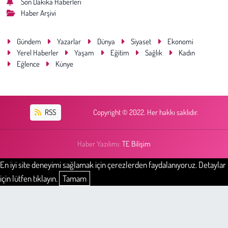
Son Dakika Haberleri
Haber Arşivi
Gündem
Yazarlar
Dünya
Siyaset
Ekonomi
Yerel Haberler
Yaşam
Eğitim
Sağlık
Kadın
Eğlence
Künye
RSS
Copyright © 2022. Her hakkı saklıdır.
Haber Yazılımı:
TE Bilişim
En iyi site deneyimi sağlamak için çerezlerden faydalanıyoruz. Detaylar
için lütfen tıklayın.
Tamam