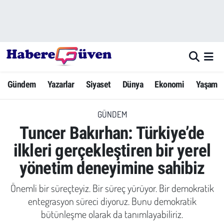
Gündem
Nöbetçi Eczaneler
Yazarlar
Hava Durumu
Gündem
Yazarlar
Siyaset
Dünya
Ekonomi
Yaşam
Dünya
Trafik Durumu
GÜNDEM
Siyaset
Süper Lig Puan Durumu ve Fikstür
Tuncer Bakırhan: Türkiye’de
Ekonomi
Tüm Manşetler
ilkleri gerçekleştiren bir yerel
yönetim deneyimine sahibiz
Yaşam
Son Dakika Haberleri
Önemli bir süreçteyiz. Bir süreç yürüyor. Bir demokratik
Yerel Haberler
Haber Arşivi
entegrasyon süreci diyoruz. Bunu demokratik
bütünleşme olarak da tanımlayabiliriz.
Eğitim