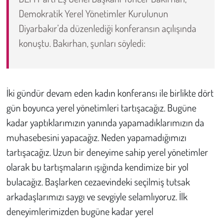
Demokratik Yerel Yönetimler Kurulunun
Çevre
Diyarbakır’da düzenlediği konferansın açılışında
konuştu. Bakırhan, şunları söyledi:
Galeri
Günün İçinden
İki gündür devam eden kadın konferansı ile birlikte dört
Vefat İlanları
gün boyunca yerel yönetimleri tartışacağız. Bugüne
kadar yaptıklarımızın yanında yapamadıklarımızın da
Tarih
muhasebesini yapacağız. Neden yapamadığımızı
Hukuk
tartışacağız. Uzun bir deneyime sahip yerel yönetimler
olarak bu tartışmaların ışığında kendimize bir yol
Tarım
bulacağız. Başlarken cezaevindeki seçilmiş tutsak
arkadaşlarımızı saygı ve sevgiyle selamlıyoruz. İlk
Son Dakika
deneyimlerimizden bugüne kadar yerel