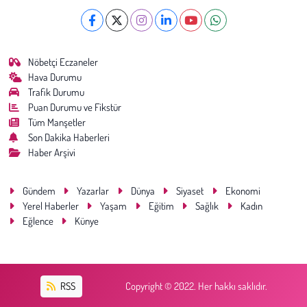
Nöbetçi Eczaneler
Hava Durumu
Trafik Durumu
Puan Durumu ve Fikstür
Tüm Manşetler
Son Dakika Haberleri
Haber Arşivi
Gündem
Yazarlar
Dünya
Siyaset
Ekonomi
Yerel Haberler
Yaşam
Eğitim
Sağlık
Kadın
Eğlence
Künye
RSS
Copyright © 2022. Her hakkı saklıdır.