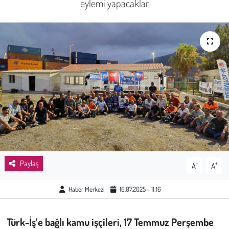
eylemi yapacaklar
Sağlık
Kadın
Emek
Spor
Çocuk
Kültür Sanat
Paylaş
-
+
A
A
Bilim - Teknoloji
Haber Merkezi
16.07.2025 - 11:16
İnsan Hakları
Türk-İş’e bağlı kamu işçileri, 17 Temmuz Perşembe
Hayvan Hakları