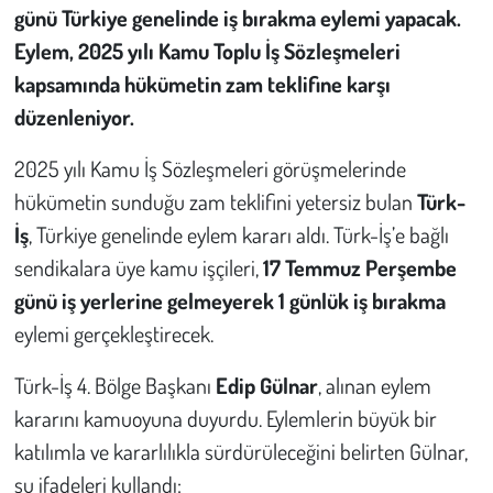
günü Türkiye genelinde iş bırakma eylemi yapacak.
Eylem, 2025 yılı Kamu Toplu İş Sözleşmeleri
Çevre
kapsamında hükümetin zam teklifine karşı
Galeri
düzenleniyor.
Günün İçinden
2025 yılı Kamu İş Sözleşmeleri görüşmelerinde
hükümetin sunduğu zam teklifini yetersiz bulan
Türk-
Vefat İlanları
İş
, Türkiye genelinde eylem kararı aldı. Türk-İş’e bağlı
sendikalara üye kamu işçileri,
17 Temmuz Perşembe
Tarih
günü iş yerlerine gelmeyerek 1 günlük iş bırakma
eylemi gerçekleştirecek.
Hukuk
Türk-İş 4. Bölge Başkanı
Edip Gülnar
, alınan eylem
Tarım
kararını kamuoyuna duyurdu. Eylemlerin büyük bir
Son Dakika
katılımla ve kararlılıkla sürdürüleceğini belirten Gülnar,
şu ifadeleri kullandı: