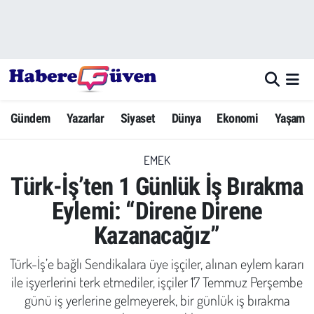
Gündem
Nöbetçi Eczaneler
Yazarlar
Hava Durumu
Gündem
Yazarlar
Siyaset
Dünya
Ekonomi
Yaşam
Dünya
Trafik Durumu
EMEK
Siyaset
Süper Lig Puan Durumu ve Fikstür
Türk-İş’ten 1 Günlük İş Bırakma
Ekonomi
Tüm Manşetler
Eylemi: “Direne Direne
Kazanacağız”
Yaşam
Son Dakika Haberleri
Türk-İş’e bağlı Sendikalara üye işçiler, alınan eylem kararı
Yerel Haberler
Haber Arşivi
ile işyerlerini terk etmediler, işçiler 17 Temmuz Perşembe
günü iş yerlerine gelmeyerek, bir günlük iş bırakma
Eğitim