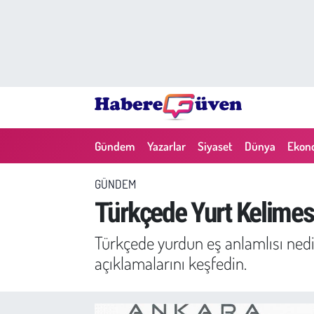
Gündem
Nöbetçi Eczaneler
Yazarlar
Hava Durumu
Dünya
Trafik Durumu
Gündem
Yazarlar
Siyaset
Dünya
Ekon
Siyaset
Süper Lig Puan Durumu ve Fikstür
GÜNDEM
Ekonomi
Tüm Manşetler
Türkçede Yurt Kelimesi
Yaşam
Son Dakika Haberleri
Türkçede yurdun eş anlamlısı nedir
açıklamalarını keşfedin.
Yerel Haberler
Haber Arşivi
Eğitim