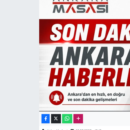
Sağlık
Kadın
Emek
Spor
Çocuk
Kültür Sanat
Bilim - Teknoloji
İnsan Hakları
Hayvan Hakları