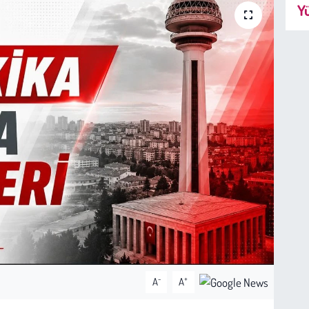
Yü
-
+
A
A