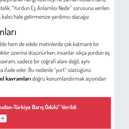
stelik, “Yurdun Eş Anlamlısı Nedir” sorusuna verilen
 kalıcı hale getirmenize yardımcı olacağız.
ları
ilde hem de edebi metinlerde çok katmanlı bir
 kökler üzerine düşünürken, insanlar sıkça
yurdun eş
avram, sadece bir coğrafi alanı değil, aynı
da ifade eder. Bu nedenle “yurt” sözcüğünü
el kavramları
doğru konumlandırmak açısından
Sudan-Türkiye Barış Ödülü” Verildi