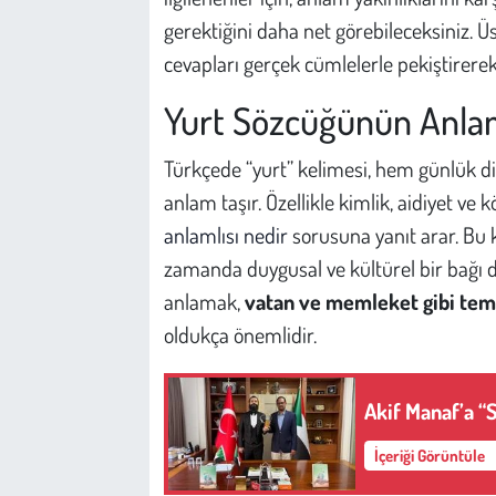
Kent
gerektiğini daha net görebileceksiniz. Ü
cevapları gerçek cümlelerle pekiştirerek
Eğlence
Yurt Sözcüğünün Anlam
Türkçede “yurt” kelimesi, hem günlük d
anlam taşır. Özellikle kimlik, aidiyet ve
anlamlısı nedir
sorusuna yanıt arar. Bu k
zamanda duygusal ve kültürel bir bağı 
anlamak,
vatan ve memleket gibi tem
oldukça önemlidir.
Akif Manaf’a “
İçeriği Görüntüle