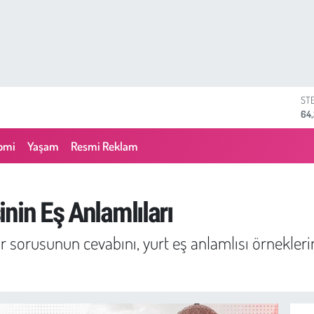
ST
64
GR
65
omi
Yaşam
Resmi Reklam
Bİ
13.
BI
64
nin Eş Anlamlıları
DO
47
 sorusunun cevabını, yurt eş anlamlısı örneklerin
EU
55