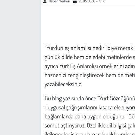
Haber Merkezi
22.05.2026 - 19:18
Çevre
Galeri
Günün İçinden
“Yurdun eş anlamlısı nedir” diye merak 
günlük dilde hem de edebi metinlerde s
Vefat İlanları
ayrıca Yurt Eş Anlamlısı örneklerini a
haznenizi zenginleştirecek hem de metin
Tarih
yazabileceksiniz.
Hukuk
Bu blog yazısında önce “Yurt Sözcüğünü
duygusal çağrışımlarını kısaca ele alıyor
Tarım
bağlamlarda daha uygun olduğunu, “Cüml
Son Dakika
somutlaştırıyoruz. Özellikle dil bilgisi çal
ilgilenenler için, anlam yakınlıklarını 