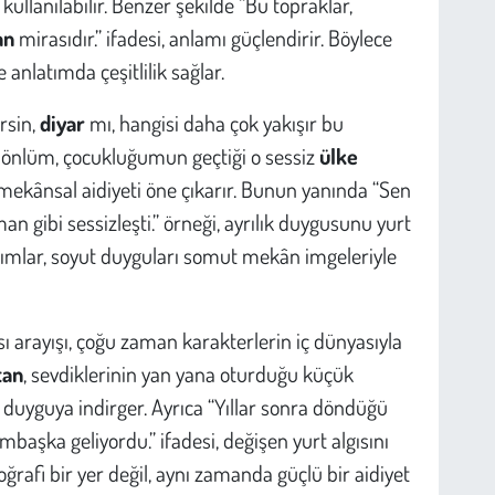
kullanılabilir. Benzer şekilde “Bu topraklar,
an
mirasıdır.” ifadesi, anlamı güçlendirir. Böylece
anlatımda çeşitlilik sağlar.
rsin,
diyar
mı, hangisi daha çok yakışır bu
 “Gönlüm, çocukluğumun geçtiği o sessiz
ülke
 mekânsal aidiyeti öne çıkarır. Bunun yanında “Sen
an gibi sessizleşti.” örneği, ayrılık duygusunu yurt
nımlar, soyut duyguları somut mekân imgeleriyle
 arayışı, çoğu zaman karakterlerin iç dünyasıyla
tan
, sevdiklerinin yan yana oturduğu küçük
duyguya indirger. Ayrıca “Yıllar sonra döndüğü
başka geliyordu.” ifadesi, değişen yurt algısını
ğrafi bir yer değil, aynı zamanda güçlü bir aidiyet