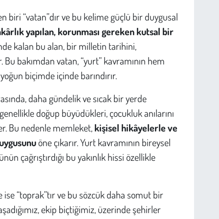
den biri “vatan”dır ve bu kelime güçlü bir duygusal
kârlık yapılan, korunması gereken kutsal bir
nde kalan bu alan, bir milletin tarihini,
er. Bu bakımdan vatan, “yurt” kavramının hem
yoğun biçimde içinde barındırır.
rasında, daha gündelik ve sıcak bir yerde
enellikle doğup büyüdükleri, çocukluk anılarını
eder. Bu nedenle memleket,
kişisel hikâyelerle ve
 duygusunu
öne çıkarır. Yurt kavramının bireysel
n çağrıştırdığı bu yakınlık hissi özellikle
me ise “toprak”tır ve bu sözcük daha somut bir
şadığımız, ekip biçtiğimiz, üzerinde şehirler