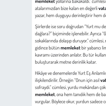
memleket
yollarına bakakaldı.” cümlesi 
atalarımızdan bize kalan en değerli
vat
yazar, hem duyguyu derinleştirir hem de 
Şiirlerde ise soru doğrudan “Yurt mu de
dağlara?” biçiminde işlenebilir. Ayrıca
sokaklarında dolaşıp duruyor.” cümlesi,
gidince bütün
memleket
bir yabancı lim
kavramı üzerinden anlatır. Bu tür kulla
buluşturarak metne derinlik katar.
Hikâye ve denemelerde Yurt Eş Anlamlısı
ilişkilendirilir. Örneğin “Onun için asıl
va
sofraydı.” cümlesi, yurdu mekândan çok 
memleket
, ona hem tanıdık hem de bam
vurgular. Böylece okur, yurdun sadece co