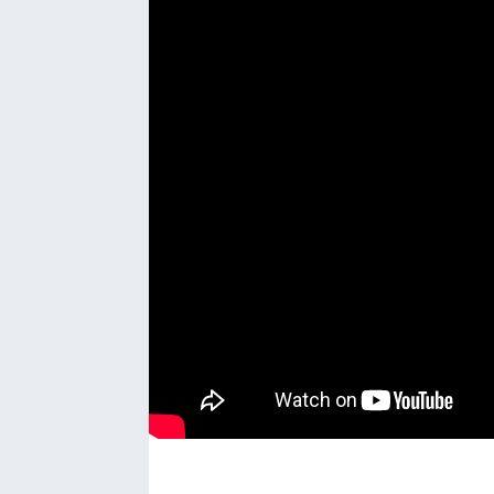
Sağlık
Kadın
Emek
Spor
Çocuk
Kültür Sanat
Bilim - Teknoloji
İnsan Hakları
Hayvan Hakları