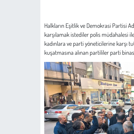
Çevre
Halkların Eşitlik ve Demokrasi Partisi A
Galeri
karşılamak istediler polis müdahalesi ile k
kadınlara ve parti yöneticilerine karşı 
Günün İçinden
kuşatmasına alınan partililer parti binas
Vefat İlanları
Tarih
Hukuk
Tarım
Son Dakika