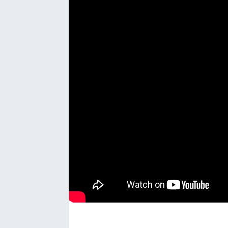
Sağlık
Kadın
Emek
Spor
Çocuk
Kültür Sanat
Bilim - Teknoloji
İnsan Hakları
Hayvan Hakları