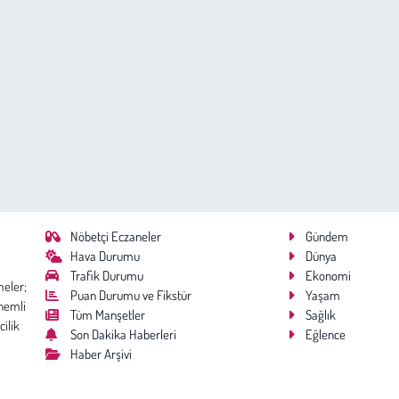
Nöbetçi Eczaneler
Gündem
Hava Durumu
Dünya
Trafik Durumu
Ekonomi
meler;
Puan Durumu ve Fikstür
Yaşam
nemli
Tüm Manşetler
Sağlık
cilik
Son Dakika Haberleri
Eğlence
Haber Arşivi