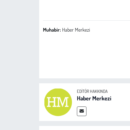
Çevre
Galeri
Muhabir:
Haber Merkezi
Günün İçinden
Vefat İlanları
Tarih
Hukuk
EDITÖR HAKKINDA
Haber Merkezi
Tarım
Son Dakika