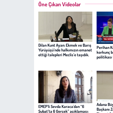
Kent
Öne Çıkan Videolar
Eğlence
Dilan Kunt Ayan: Ekmek ve Barış
Perihan K
Yürüyüşü’nde halkımızın emanet
korkunç b
ettiği talepleri Meclis’e taşıdık.
politikası
Adana Büy
EMEP'li Sevda Karaca'dan “6
Başkanı Z
Şubat’ta 6 Gerçek” açıklaması: