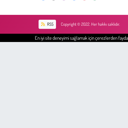
RSS
Copyright © 2022. Her hakkı saklıdır.
En iyi site deneyimi sağlamak için çerezlerden faydal