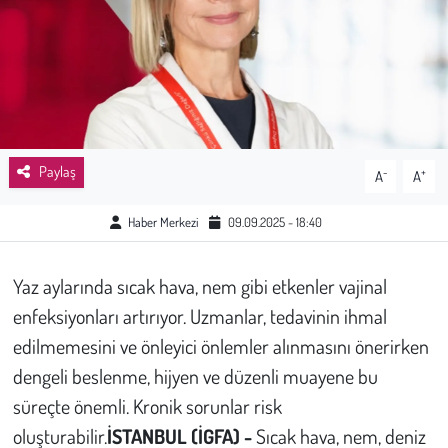
Sağlık
Kadın
Emek
Paylaş
-
+
A
A
Spor
Haber Merkezi
09.09.2025 - 18:40
Çocuk
Yaz aylarında sıcak hava, nem gibi etkenler vajinal
Kültür Sanat
enfeksiyonları artırıyor. Uzmanlar, tedavinin ihmal
Bilim - Teknoloji
edilmemesini ve önleyici önlemler alınmasını önerirken
dengeli beslenme, hijyen ve düzenli muayene bu
İnsan Hakları
süreçte önemli. Kronik sorunlar risk
oluşturabilir.
İSTANBUL (İGFA) -
Sıcak hava, nem, deniz
Hayvan Hakları