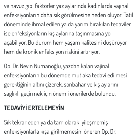
ve havuz gibi faktörler yaz aylarında kadınlarda vajinal
enfeksiyonların daha sık görülmesine neden oluyor. Tatil
Çevre
döneminde ihmal edilen ya da yarım bırakılan tedaviler
Galeri
ise enfeksiyonların kış aylarına taşınmasına yol
açabiliyor. Bu durum hem yaşam kalitesini düşürüyor
Günün İçinden
hem de kronik enfeksiyon riskini artırıyor.
Vefat İlanları
Op. Dr. Nevin Numanoğlu, yazdan kalan vajinal
enfeksiyonların bu dönemde mutlaka tedavi edilmesi
Tarih
gerektiğinin altını çizerek, sonbahar ve kış aylarını
Hukuk
sağlıklı geçirmek için önemli önerilerde bulundu.
TEDAVİYİ ERTELEMEYİN
Tarım
Sık tekrar eden ya da tam olarak iyileşmemiş
Son Dakika
enfeksiyonlarla kışa girilmemesini öneren Op. Dr.