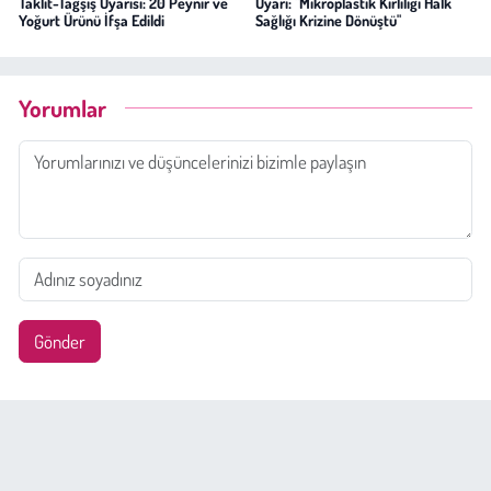
Taklit-Tağşiş Uyarısı: 20 Peynir ve
Uyarı: "Mikroplastik Kirliliği Halk
Yoğurt Ürünü İfşa Edildi
Sağlığı Krizine Dönüştü"
Yorumlar
Gönder