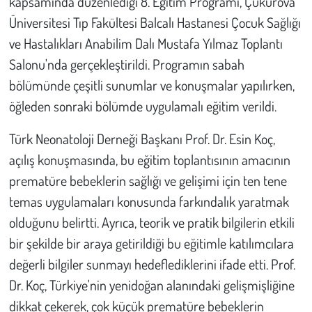
kapsamında düzenlediği 8. Eğitim Programı, Çukurova
Üniversitesi Tıp Fakültesi Balcalı Hastanesi Çocuk Sağlığı
Çevre
ve Hastalıkları Anabilim Dalı Mustafa Yılmaz Toplantı
Salonu'nda gerçekleştirildi. Programın sabah
Galeri
bölümünde çeşitli sunumlar ve konuşmalar yapılırken,
Günün İçinden
öğleden sonraki bölümde uygulamalı eğitim verildi.
Türk Neonatoloji Derneği Başkanı Prof. Dr. Esin Koç,
Vefat İlanları
açılış konuşmasında, bu eğitim toplantısının amacının
Tarih
prematüre bebeklerin sağlığı ve gelişimi için ten tene
temas uygulamaları konusunda farkındalık yaratmak
Hukuk
olduğunu belirtti. Ayrıca, teorik ve pratik bilgilerin etkili
bir şekilde bir araya getirildiği bu eğitimle katılımcılara
Tarım
değerli bilgiler sunmayı hedeflediklerini ifade etti. Prof.
Son Dakika
Dr. Koç, Türkiye'nin yenidoğan alanındaki gelişmişliğine
dikkat çekerek, çok küçük prematüre bebeklerin