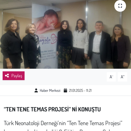
Sağlık
Kadın
Emek
Spor
Çocuk
Paylaş
-
+
A
A
Kültür Sanat
Haber Merkezi
21.01.2025 - 11:21
Bilim - Teknoloji
“TEN TENE TEMAS PROJESİ” Nİ KONUŞTU
İnsan Hakları
Türk Neonatoloji Derneği’nin “Ten Tene Temas Projesi”
Hayvan Hakları