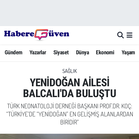
Gündem
Nöbetçi Eczaneler
Yazarlar
Hava Durumu
Gündem
Yazarlar
Siyaset
Dünya
Ekonomi
Yaşam
Dünya
Trafik Durumu
SAĞLIK
Siyaset
Süper Lig Puan Durumu ve Fikstür
YENİDOĞAN AİLESİ
Ekonomi
Tüm Manşetler
BALCALI'DA BULUŞTU
Yaşam
Son Dakika Haberleri
TÜRK NEONATOLOJİ DERNEĞİ BAŞKANI PROF.DR. KOÇ:
“TÜRKİYE’DE “YENİDOĞAN” EN GELİŞMİŞ ALANLARDAN
Yerel Haberler
Haber Arşivi
BİRİDİR”
Eğitim