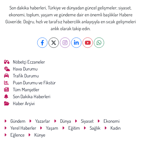
Son dakika haberleri, Türkiye ve dünyadan güncel gelişmeler; siyaset,
ekonomi, toplum, yaşam ve gündeme dair en önemli başlıklar Habere
Güven’de. Doğru, hızlı ve tarafsız habercilik anlayışıyla en sıcak gelişmeleri
anlık olarak takip edin.
Nöbetçi Eczaneler
Hava Durumu
Trafik Durumu
Puan Durumu ve Fikstür
Tüm Manşetler
Son Dakika Haberleri
Haber Arşivi
Gündem
Yazarlar
Dünya
Siyaset
Ekonomi
Yerel Haberler
Yaşam
Eğitim
Sağlık
Kadın
Eğlence
Künye