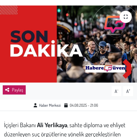
Sağlık
Kadın
Emek
Spor
Çocuk
Kültür Sanat
Paylaş
-
+
A
A
Bilim - Teknoloji
Haber Merkezi
04.08.2025 - 21:06
İnsan Hakları
İçişleri Bakanı
Ali Yerlikaya
, sahte diploma ve ehliyet
düzenleyen suç örgütlerine yönelik gerçekleştirilen
Hayvan Hakları