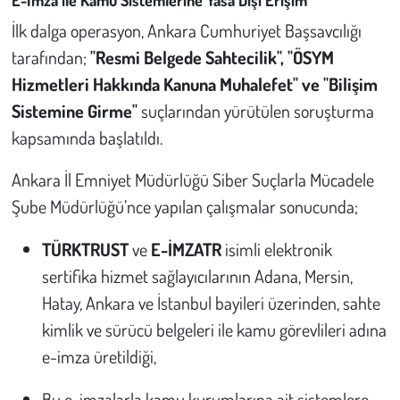
Kent
İlk dalga operasyon, Ankara Cumhuriyet Başsavcılığı
Eğlence
tarafından;
"Resmi Belgede Sahtecilik", "ÖSYM
Hizmetleri Hakkında Kanuna Muhalefet" ve "Bilişim
Sistemine Girme"
suçlarından yürütülen soruşturma
kapsamında başlatıldı.
Ankara İl Emniyet Müdürlüğü Siber Suçlarla Mücadele
Şube Müdürlüğü’nce yapılan çalışmalar sonucunda;
TÜRKTRUST
ve
E-İMZATR
isimli elektronik
sertifika hizmet sağlayıcılarının Adana, Mersin,
Hatay, Ankara ve İstanbul bayileri üzerinden, sahte
kimlik ve sürücü belgeleri ile kamu görevlileri adına
e-imza üretildiği,
Bu e-imzalarla kamu kurumlarına ait sistemlere