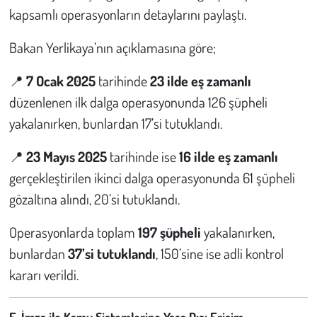
kapsamlı operasyonların detaylarını paylaştı.
Çevre
Bakan Yerlikaya’nın açıklamasına göre;
Galeri
📍
7 Ocak 2025
tarihinde
23 ilde eş zamanlı
düzenlenen ilk dalga operasyonunda 126 şüpheli
Günün İçinden
yakalanırken, bunlardan 17’si tutuklandı.
Vefat İlanları
📍
23 Mayıs 2025
tarihinde ise
16 ilde eş zamanlı
gerçekleştirilen ikinci dalga operasyonunda 61 şüpheli
Tarih
gözaltına alındı, 20’si tutuklandı.
Hukuk
Operasyonlarda toplam
197 şüpheli
yakalanırken,
Tarım
bunlardan
37’si tutuklandı
, 150’sine ise adli kontrol
kararı verildi.
Son Dakika
E-İmza ile Kamu Sistemlerine Yasa Dışı Erişim