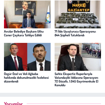
Avcılar Belediye Başkanı Utku
71 İlde Uyuşturucu Operasyonu:
Caner Çaykara Tahliye Edildi
844 Şüpheli Tutuklandı
Özgür Özel ve Veli Ağbaba
Sahte Ekspertiz Raporlarıyla
hakkında dokunulmazlık fezlekesi
Vatandaşlık İddiasına Operasyon:
düzenlendi
72 Gözaltı, 1.045 Gayrimenkule El
Konuldu
Yorumlar