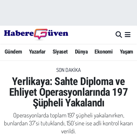
Gündem
Nöbetçi Eczaneler
Yazarlar
Hava Durumu
Gündem
Yazarlar
Siyaset
Dünya
Ekonomi
Yaşam
Dünya
Trafik Durumu
SON DAKIKA
Siyaset
Süper Lig Puan Durumu ve Fikstür
Yerlikaya: Sahte Diploma ve
Ekonomi
Tüm Manşetler
Ehliyet Operasyonlarında 197
Şüpheli Yakalandı
Yaşam
Son Dakika Haberleri
Operasyonlarda toplam 197 şüpheli yakalanırken,
Yerel Haberler
Haber Arşivi
bunlardan 37’si tutuklandı, 150’sine ise adli kontrol kararı
verildi.
Eğitim