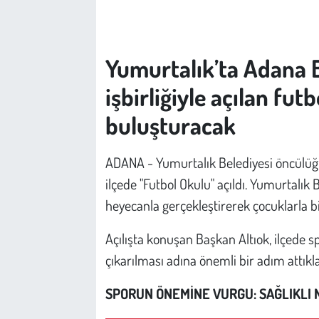
Çevre
Yumurtalık’ta Adana 
Galeri
işbirliğiyle açılan fut
Günün İçinden
buluşturacak
Vefat İlanları
ADANA - Yumurtalık Belediyesi öncülüğü
Tarih
ilçede "Futbol Okulu" açıldı. Yumurtalık B
heyecanla gerçekleştirerek çocuklarla bi
Hukuk
Açılışta konuşan Başkan Altıok, ilçede 
Tarım
çıkarılması adına önemli bir adım attıklar
Son Dakika
SPORUN ÖNEMİNE VURGU: SAĞLIKLI 