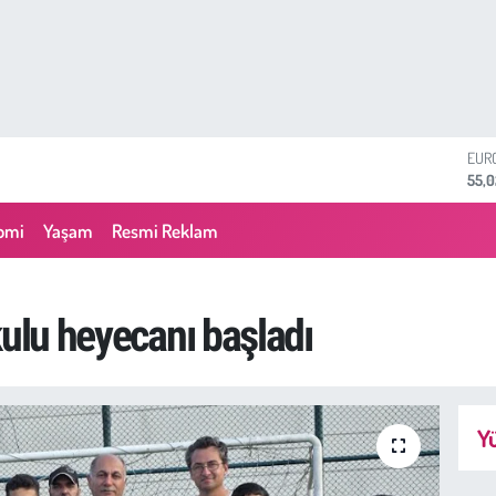
STE
64,1
GRA
6574
omi
Yaşam
Resmi Reklam
BİST
13.8
BIT
64.
kulu heyecanı başladı
DOL
47,
EUR
55,
Yü