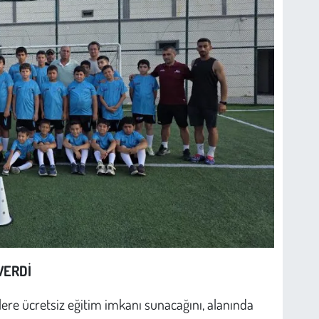
VERDİ
lere ücretsiz eğitim imkanı sunacağını, alanında