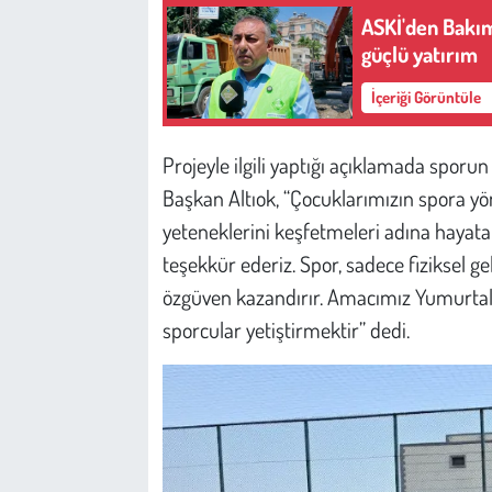
Kent
ASKİ'den Bakım
güçlü yatırım
Eğlence
İçeriği Görüntüle
Projeyle ilgili yaptığı açıklamada sporu
Başkan Altıok, “Çocuklarımızın spora yön
yeteneklerini keşfetmeleri adına hayata
teşekkür ederiz. Spor, sadece fiziksel ge
özgüven kazandırır. Amacımız Yumurtalık
sporcular yetiştirmektir” dedi.