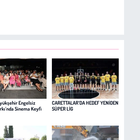
yükşehir Engelsiz
CARETTALAR’DA HEDEF YENİDEN
kı’nda Sinema Keyfi
SÜPER LİG