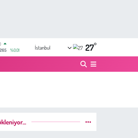
°
RLİN
27
İstanbul
897
%0.02
M ALTIN
.81
%1.44
100
87
%64
COIN
360,53
%-0.76
AR
7069
%0.17
O
0265
%0.01
kleniyor...