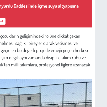
yurdu Caddesi’nde içme suyu altyapısına
n çocukların gelişimindeki rolüne dikkat çeken
elmesi, sağlıklı bireyler olarak yetişmesi ve
 geçirilen bu değerli projede emeği geçen herkese
lişim değil; aynı zamanda disiplin, takım ruhu ve
’tan milli takımlara, profesyonel liglere uzanacak