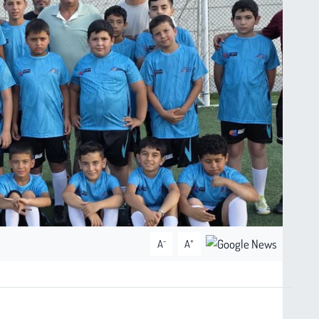
-
+
A
A