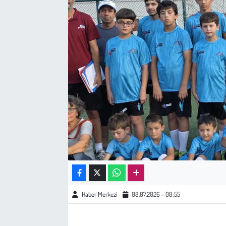
Sağlık
Kadın
Emek
Spor
Çocuk
Kültür Sanat
Bilim - Teknoloji
Haber Merkezi
08.07.2026 - 08:55
İnsan Hakları
Hayvan Hakları