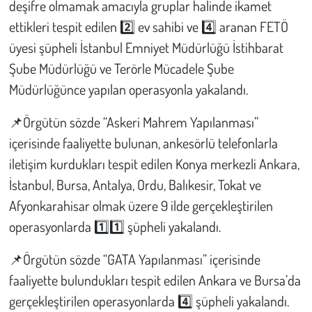
deşifre olmamak amacıyla gruplar halinde ikamet
Kent
ettikleri tespit edilen 2️⃣ ev sahibi ve 4️⃣ aranan FETÖ
Eğlence
üyesi şüpheli İstanbul Emniyet Müdürlüğü İstihbarat
Şube Müdürlüğü ve Terörle Mücadele Şube
Müdürlüğünce yapılan operasyonla yakalandı.
📌Örgütün sözde “Askeri Mahrem Yapılanması”
içerisinde faaliyette bulunan, ankesörlü telefonlarla
iletişim kurdukları tespit edilen Konya merkezli Ankara,
İstanbul, Bursa, Antalya, Ordu, Balıkesir, Tokat ve
Afyonkarahisar olmak üzere 9 ilde gerçekleştirilen
operasyonlarda 1️⃣1️⃣ şüpheli yakalandı.
📌Örgütün sözde “GATA Yapılanması” içerisinde
faaliyette bulundukları tespit edilen Ankara ve Bursa’da
gerçekleştirilen operasyonlarda 4️⃣ şüpheli yakalandı.