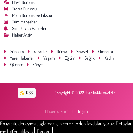
Hava Durumu
Trafik Durumu
Puan Durumu ve Fikstür
Tüm Manşetler
Son Dakika Haberleri
Haber Arşivi
Gündem
Yazarlar
Dünya
Siyaset
Ekonomi
Yerel Haberler
Yaşam
Eğitim
Sağlık
Kadın
Eğlence
Künye
RSS
Copyright © 2022. Her hakkı saklıdır.
Haber Yazılımı:
TE Bilişim
En iyi site deneyimi sağlamak için çerezlerden faydalanıyoruz. Detaylar
için lütfen tıklayın.
Tamam