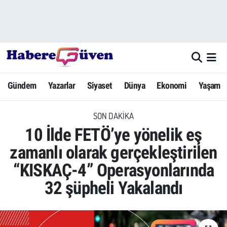
Gündem
Nöbetçi Eczaneler
Yazarlar
Hava Durumu
Gündem
Yazarlar
Siyaset
Dünya
Ekonomi
Yaşam
Dünya
Trafik Durumu
SON DAKIKA
Siyaset
Süper Lig Puan Durumu ve Fikstür
10 İlde FETÖ’ye yönelik eş
Ekonomi
Tüm Manşetler
zamanlı olarak gerçekleştirilen
“KISKAÇ-4” Operasyonlarında
Yaşam
Son Dakika Haberleri
32 şüpheli Yakalandı
Yerel Haberler
Haber Arşivi
Eğitim