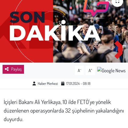
Sağlık
Kadın
Emek
Spor
Çocuk
Paylaş
-
+
A
A
Kültür Sanat
Haber Merkezi
17.01.2024 - 08:18
Bilim - Teknoloji
İçişleri Bakanı Ali Yerlikaya, 10 ilde FETÖ'ye yönelik
düzenlenen operasyonlarda 32 şüphelinin yakalandığını
İnsan Hakları
duyurdu.
Hayvan Hakları