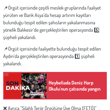
📌Örgüt içerisinde çeşitli meslek gruplarında faaliyet
yürüten ve Bank Asya’da hesap artırım kayıtları
bulunduğu tespit edilen şahısların yakalanmasına
yönelik Balıkesir’de gerçekleştirilen operasyonda 5️⃣
şüpheli yakalandı.
📌Örgüt içerisinde faaliyette bulunduğu tespit edilen
Aydın’da gerçekleştirilen operasyonda 1️⃣ şüpheli
yakalandı.
Heybeliada Deniz Harp
Okulu'nun çatısında yangın
❌ Ayrıca “Silahlı Terör Örgütüne Üye Olma (FETÖ)”