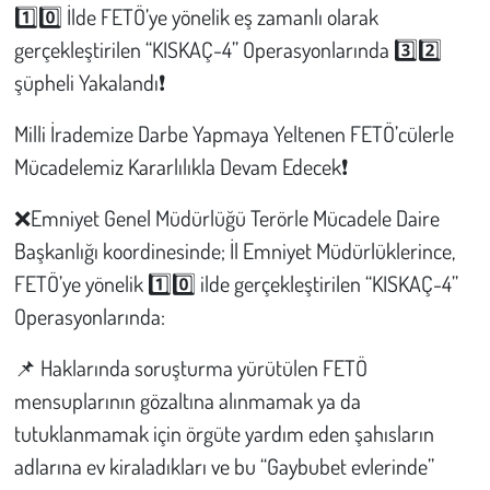
1️⃣0️⃣ İlde FETÖ’ye yönelik eş zamanlı olarak
gerçekleştirilen “KISKAÇ-4” Operasyonlarında 3️⃣2️⃣
Çevre
şüpheli Yakalandı❗️
Galeri
Milli İrademize Darbe Yapmaya Yeltenen FETÖ’cülerle
Günün İçinden
Mücadelemiz Kararlılıkla Devam Edecek❗️
❌Emniyet Genel Müdürlüğü Terörle Mücadele Daire
Vefat İlanları
Başkanlığı koordinesinde; İl Emniyet Müdürlüklerince,
Tarih
FETÖ’ye yönelik 1️⃣0️⃣ ilde gerçekleştirilen “KISKAÇ-4”
Operasyonlarında:
Hukuk
📌 Haklarında soruşturma yürütülen FETÖ
Tarım
mensuplarının gözaltına alınmamak ya da
tutuklanmamak için örgüte yardım eden şahısların
Son Dakika
adlarına ev kiraladıkları ve bu “Gaybubet evlerinde”