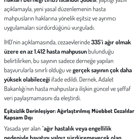
açıklamayla, yeni yasal düzenlemenin hasta
Çevre
mahpusların haklarına yönelik eşitsiz ve ayrımcı
uygulamaları sürdürdüğünü vurguladı.
Galeri
İHD'nin açıklamasında, cezaevlerinde
335’i ağır olmak
Günün İçinden
üzere en az 1.412 hasta mahpusun
bulunduğu
belirtilirken, bu sayının sadece derneğe yapılan
Vefat İlanları
başvurularla sınırlı olduğu ve
gerçek sayının çok daha
Tarih
yüksek olabileceği
ifade edildi. Dernek, Adalet
Bakanlığı’nın hasta mahpuslara ilişkin güncel ve şeffaf
Hukuk
veri paylaşmamasını da eleştirdi.
Tarım
Eşitsizlik Derinleşiyor: Ağırlaştırılmış Müebbet Cezalılar
Kapsam Dışı
Son Dakika
Yasada yer alan “
ağır hastalık veya engellilik
nedeniyle hayatını yalnız sürdüremeyecek olan