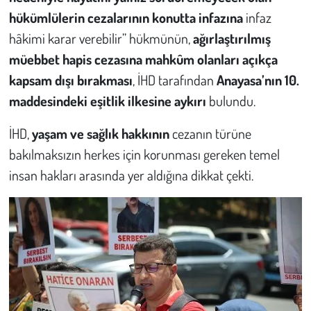
Kent
hükümlülerin cezalarının konutta infazına
infaz
hâkimi karar verebilir” hükmünün,
ağırlaştırılmış
Eğlence
müebbet hapis cezasına mahkûm olanları açıkça
kapsam dışı bırakması
, İHD tarafından
Anayasa’nın 10.
maddesindeki eşitlik ilkesine aykırı
bulundu.
İHD,
yaşam ve sağlık hakkının
cezanın türüne
bakılmaksızın herkes için korunması gereken temel
insan hakları arasında yer aldığına dikkat çekti.