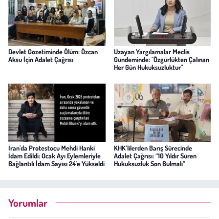
Devlet Gözetiminde Ölüm: Özcan
Uzayan Yargılamalar Meclis
Aksu İçin Adalet Çağrısı
Gündeminde: "Özgürlükten Çalınan
Her Gün Hukuksuzluktur"
İran'da Protestocu Mehdi Hanki
KHK’lilerden Barış Sürecinde
İdam Edildi: Ocak Ayı Eylemleriyle
Adalet Çağrısı: “10 Yıldır Süren
Bağlantılı İdam Sayısı 24'e Yükseldi
Hukuksuzluk Son Bulmalı”
Yorumlar