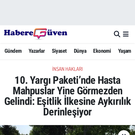
Gündem
Nöbetçi Eczaneler
Yazarlar
Hava Durumu
Gündem
Yazarlar
Siyaset
Dünya
Ekonomi
Yaşam
Dünya
Trafik Durumu
İNSAN HAKLARI
Siyaset
Süper Lig Puan Durumu ve Fikstür
10. Yargı Paketi’nde Hasta
Ekonomi
Tüm Manşetler
Mahpuslar Yine Görmezden
Gelindi: Eşitlik İlkesine Aykırılık
Yaşam
Son Dakika Haberleri
Derinleşiyor
Yerel Haberler
Haber Arşivi
Eğitim