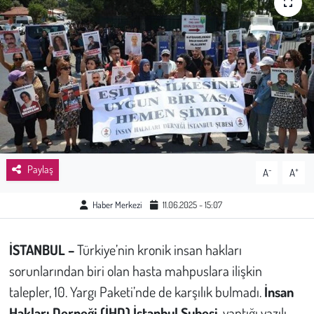
Sağlık
Kadın
Emek
Spor
Çocuk
Paylaş
-
+
A
A
Kültür Sanat
Haber Merkezi
11.06.2025 - 15:07
Bilim - Teknoloji
İSTANBUL –
Türkiye’nin kronik insan hakları
sorunlarından biri olan hasta mahpuslara ilişkin
İnsan Hakları
talepler, 10. Yargı Paketi’nde de karşılık bulmadı.
İnsan
Hayvan Hakları
Hakları Derneği (İHD) İstanbul Şubesi
, yaptığı yazılı