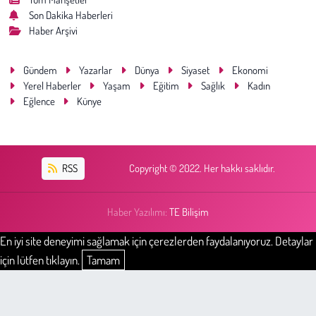
Son Dakika Haberleri
Haber Arşivi
Gündem
Yazarlar
Dünya
Siyaset
Ekonomi
Yerel Haberler
Yaşam
Eğitim
Sağlık
Kadın
Eğlence
Künye
RSS
Copyright © 2022. Her hakkı saklıdır.
Haber Yazılımı:
TE Bilişim
En iyi site deneyimi sağlamak için çerezlerden faydalanıyoruz. Detaylar
için lütfen tıklayın.
Tamam