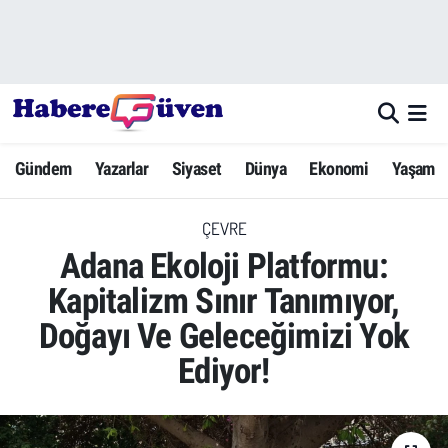
Gündem
Nöbetçi Eczaneler
Yazarlar
Hava Durumu
Gündem
Yazarlar
Siyaset
Dünya
Ekonomi
Yaşam
Dünya
Trafik Durumu
ÇEVRE
Siyaset
Süper Lig Puan Durumu ve Fikstür
Adana Ekoloji Platformu:
Ekonomi
Tüm Manşetler
Kapitalizm Sınır Tanımıyor,
Doğayı Ve Geleceğimizi Yok
Yaşam
Son Dakika Haberleri
Ediyor!
Yerel Haberler
Haber Arşivi
Eğitim