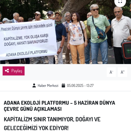
Sağlık
Kadın
Emek
Spor
Çocuk
Paylaş
-
+
A
A
Kültür Sanat
Haber Merkezi
05.06.2025 - 13:27
Bilim - Teknoloji
ADANA EKOLOJİ PLATFORMU – 5 HAZİRAN DÜNYA
ÇEVRE GÜNÜ AÇIKLAMASI
İnsan Hakları
KAPİTALİZM SINIR TANIMIYOR, DOĞAYI VE
GELECEĞİMİZİ YOK EDİYOR!
Hayvan Hakları