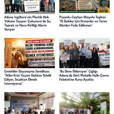
Adana İngiltere’nin Plastik Atık
Pozantı-Ceyhan Otoyolu Tepkisi:
Yükünü Taşıyor: Çukurova’da Su,
"15 Dakika İçin Ormanlar ve Tarım
Toprak ve Hava Kirliliği Alarm
Alanları Feda Edilemez"
Veriyor
Emekliler Dayanışma Sendikası:
"Bu Dere Öldürüyor" Çığlığı:
“İklim Krizi Yaşam Hakkını Tehdit
Adana'da Dört Mahalle Halkı Çevre
Ediyor, Sıcaktan Ölmek
Felaketine Karşı Ayakta
İstemiyoruz”