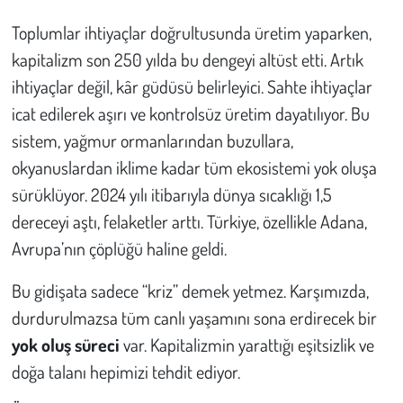
Toplumlar ihtiyaçlar doğrultusunda üretim yaparken,
Çevre
kapitalizm son 250 yılda bu dengeyi altüst etti. Artık
ihtiyaçlar değil, kâr güdüsü belirleyici. Sahte ihtiyaçlar
Galeri
icat edilerek aşırı ve kontrolsüz üretim dayatılıyor. Bu
Günün İçinden
sistem, yağmur ormanlarından buzullara,
okyanuslardan iklime kadar tüm ekosistemi yok oluşa
Vefat İlanları
sürüklüyor. 2024 yılı itibarıyla dünya sıcaklığı 1,5
dereceyi aştı, felaketler arttı. Türkiye, özellikle Adana,
Tarih
Avrupa’nın çöplüğü haline geldi.
Hukuk
Bu gidişata sadece “kriz” demek yetmez. Karşımızda,
durdurulmazsa tüm canlı yaşamını sona erdirecek bir
Tarım
yok oluş süreci
var. Kapitalizmin yarattığı eşitsizlik ve
Son Dakika
doğa talanı hepimizi tehdit ediyor.