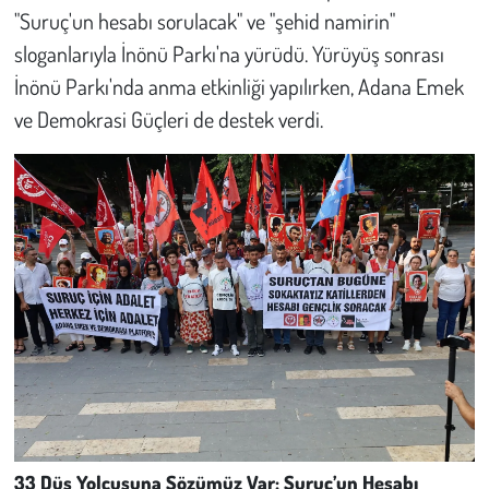
"Suruç'un hesabı sorulacak" ve "şehid namirin"
sloganlarıyla İnönü Parkı'na yürüdü. Yürüyüş sonrası
İnönü Parkı'nda anma etkinliği yapılırken, Adana Emek
ve Demokrasi Güçleri de destek verdi.
33 Düş Yolcusuna Sözümüz Var: Suruç’un Hesabı