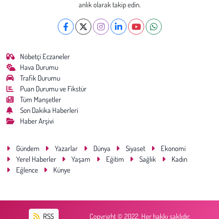
anlık olarak takip edin.
Nöbetçi Eczaneler
Hava Durumu
Trafik Durumu
Puan Durumu ve Fikstür
Tüm Manşetler
Son Dakika Haberleri
Haber Arşivi
Gündem
Yazarlar
Dünya
Siyaset
Ekonomi
Yerel Haberler
Yaşam
Eğitim
Sağlık
Kadın
Eğlence
Künye
RSS
Copyright © 2022. Her hakkı saklıdır.