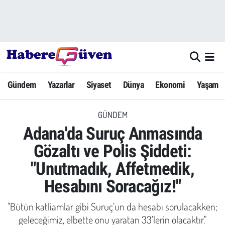
Gündem
Nöbetçi Eczaneler
Yazarlar
Hava Durumu
Gündem
Yazarlar
Siyaset
Dünya
Ekonomi
Yaşam
Dünya
Trafik Durumu
GÜNDEM
Siyaset
Süper Lig Puan Durumu ve Fikstür
Adana'da Suruç Anmasında
Ekonomi
Tüm Manşetler
Gözaltı ve Polis Şiddeti:
"Unutmadık, Affetmedik,
Yaşam
Son Dakika Haberleri
Hesabını Soracağız!"
Yerel Haberler
Haber Arşivi
"Bütün katliamlar gibi Suruç’un da hesabı sorulacakken;
Eğitim
geleceğimiz, elbette onu yaratan 33’lerin olacaktır."