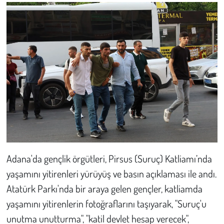
Kent
Eğlence
Adana'da gençlik örgütleri, Pirsus (Suruç) Katliamı’nda
yaşamını yitirenleri yürüyüş ve basın açıklaması ile andı.
Atatürk Parkı'nda bir araya gelen gençler, katliamda
yaşamını yitirenlerin fotoğraflarını taşıyarak, "Suruç'u
unutma unutturma", "katil devlet hesap verecek",