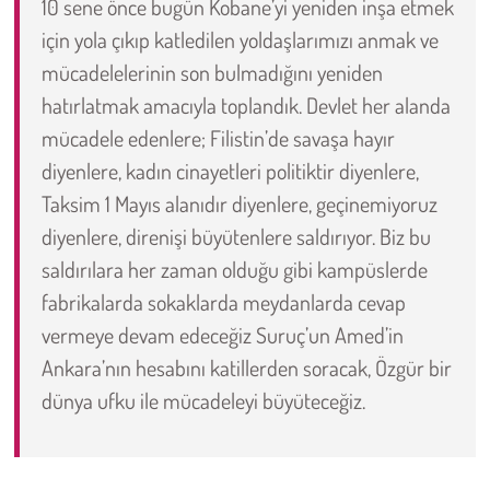
10 sene önce bugün Kobane’yi yeniden inşa etmek
için yola çıkıp katledilen yoldaşlarımızı anmak ve
Çevre
mücadelelerinin son bulmadığını yeniden
hatırlatmak amacıyla toplandık. Devlet her alanda
Galeri
mücadele edenlere; Filistin’de savaşa hayır
Günün İçinden
diyenlere, kadın cinayetleri politiktir diyenlere,
Taksim 1 Mayıs alanıdır diyenlere, geçinemiyoruz
Vefat İlanları
diyenlere, direnişi büyütenlere saldırıyor. Biz bu
saldırılara her zaman olduğu gibi kampüslerde
Tarih
fabrikalarda sokaklarda meydanlarda cevap
Hukuk
vermeye devam edeceğiz Suruç’un Amed’in
Ankara’nın hesabını katillerden soracak, Özgür bir
Tarım
dünya ufku ile mücadeleyi büyüteceğiz.
Son Dakika