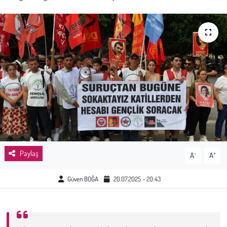
Sağlık
Kadın
Emek
Spor
Çocuk
Kültür Sanat
Paylaş
-
+
A
A
Bilim - Teknoloji
Güven BOĞA
20.07.2025 - 20:43
İnsan Hakları
Hayvan Hakları