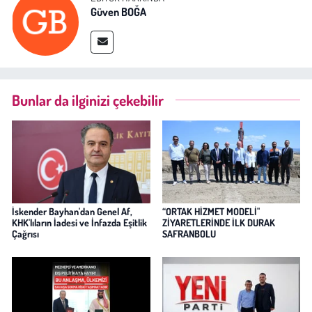
Güven BOĞA
Bunlar da ilginizi çekebilir
İskender Bayhan'dan Genel Af,
“ORTAK HİZMET MODELİ"
KHK'lıların İadesi ve İnfazda Eşitlik
ZİYARETLERİNDE İLK DURAK
Çağrısı
SAFRANBOLU