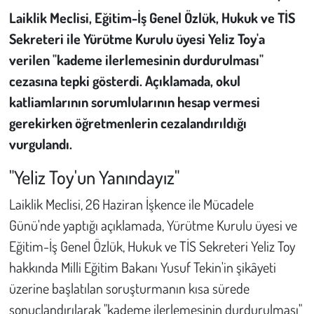
Laiklik Meclisi, Eğitim-İş Genel Özlük, Hukuk ve TİS
Çevre
Sekreteri ile Yürütme Kurulu üyesi Yeliz Toy'a
verilen "kademe ilerlemesinin durdurulması"
Galeri
cezasına tepki gösterdi. Açıklamada, okul
katliamlarının sorumlularının hesap vermesi
Günün İçinden
gerekirken öğretmenlerin cezalandırıldığı
Vefat İlanları
vurgulandı.
"Yeliz Toy'un Yanındayız"
Tarih
Laiklik Meclisi, 26 Haziran İşkence ile Mücadele
Hukuk
Günü'nde yaptığı açıklamada, Yürütme Kurulu üyesi ve
Eğitim-İş Genel Özlük, Hukuk ve TİS Sekreteri Yeliz Toy
Tarım
hakkında Milli Eğitim Bakanı Yusuf Tekin'in şikâyeti
Son Dakika
üzerine başlatılan soruşturmanın kısa sürede
sonuçlandırılarak "kademe ilerlemesinin durdurulması"