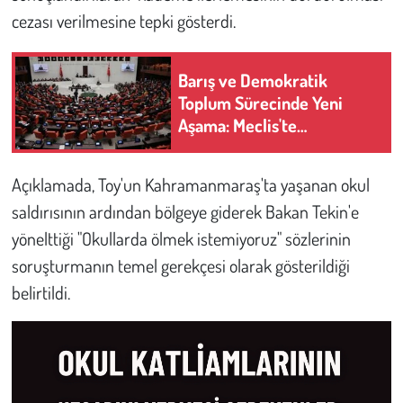
Kent
cezası verilmesine tepki gösterdi.
Eğlence
Barış ve Demokratik
Toplum Sürecinde Yeni
Aşama: Meclis'te
Görüşülecek Teklifin 5
Adımlı Yol Haritası
Açıklamada, Toy'un Kahramanmaraş'ta yaşanan okul
saldırısının ardından bölgeye giderek Bakan Tekin'e
yönelttiği "Okullarda ölmek istemiyoruz" sözlerinin
soruşturmanın temel gerekçesi olarak gösterildiği
belirtildi.