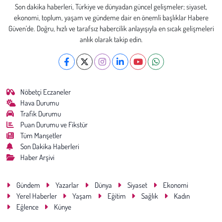
Son dakika haberleri, Türkiye ve dünyadan güncel gelişmeler; siyaset,
ekonomi, toplum, yaşam ve gündeme dair en önemli başlıklar Habere
Güven’de. Doğru, hızlı ve tarafsız habercilik anlayışıyla en sıcak gelişmeleri
anlık olarak takip edin.
Nöbetçi Eczaneler
Hava Durumu
Trafik Durumu
Puan Durumu ve Fikstür
Tüm Manşetler
Son Dakika Haberleri
Haber Arşivi
Gündem
Yazarlar
Dünya
Siyaset
Ekonomi
Yerel Haberler
Yaşam
Eğitim
Sağlık
Kadın
Eğlence
Künye