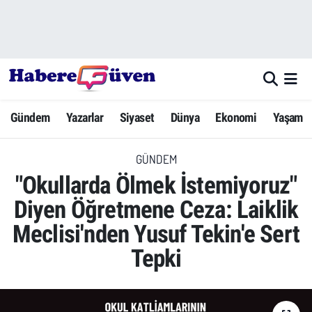
Gündem
Nöbetçi Eczaneler
Yazarlar
Hava Durumu
Gündem
Yazarlar
Siyaset
Dünya
Ekonomi
Yaşam
Dünya
Trafik Durumu
GÜNDEM
Siyaset
Süper Lig Puan Durumu ve Fikstür
"Okullarda Ölmek İstemiyoruz"
Ekonomi
Tüm Manşetler
Diyen Öğretmene Ceza: Laiklik
Meclisi'nden Yusuf Tekin'e Sert
Yaşam
Son Dakika Haberleri
Tepki
Yerel Haberler
Haber Arşivi
Eğitim