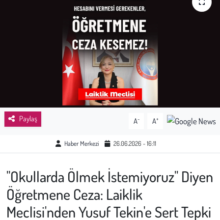
Sağlık
Kadın
Emek
Spor
Çocuk
Paylaş
-
+
A
A
Kültür Sanat
Haber Merkezi
26.06.2026 - 16:11
Bilim - Teknoloji
"Okullarda Ölmek İstemiyoruz" Diyen
Öğretmene Ceza: Laiklik
İnsan Hakları
Meclisi'nden Yusuf Tekin'e Sert Tepki
Hayvan Hakları