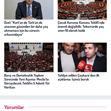
Özel: “Kürt'ün de Türk'ün de
Çocuk Koruma Kanunu Teklifi'nde
anasının gözünden bir daha yaş
önemli değişiklik: Tekerrürde yaş
akmaması için bu sürecin
sınırı 18 olarak kaldı
arkasındayız”
Barış ve Demokratik Toplum
Tahliye edilen Çaykara’dan ilk
Sürecinde Yeni Aşama: Meclis'te
açıklama: İçimiz buruk
Görüşülecek Teklifin 5 Adımlı Yol
Haritası
Yorumlar