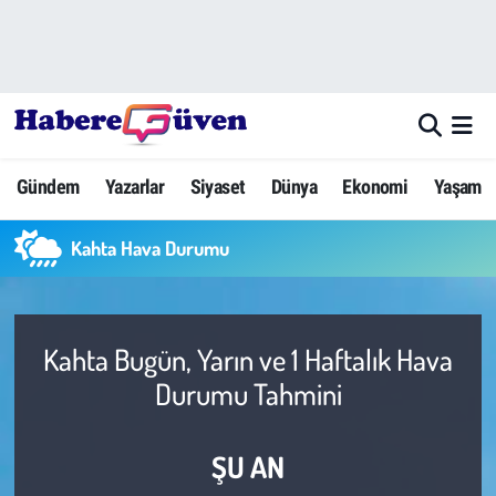
Gündem
Nöbetçi Eczaneler
Yazarlar
Hava Durumu
Gündem
Yazarlar
Siyaset
Dünya
Ekonomi
Yaşam
Dünya
Trafik Durumu
Kahta Hava Durumu
Siyaset
Süper Lig Puan Durumu ve Fikstür
Ekonomi
Tüm Manşetler
Kahta Bugün, Yarın ve 1 Haftalık Hava
Yaşam
Son Dakika Haberleri
Durumu Tahmini
Yerel Haberler
Haber Arşivi
ŞU AN
Eğitim