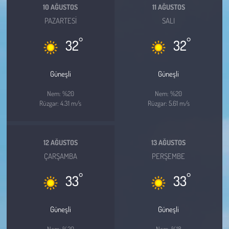
Kent
10 AĞUSTOS
11 AĞUSTOS
PAZARTESI
SALI
Eğlence
°
°
32
32
Güneşli
Güneşli
Nem: %20
Nem: %20
Rüzgar: 4.31 m/s
Rüzgar: 5.61 m/s
12 AĞUSTOS
13 AĞUSTOS
ÇARŞAMBA
PERŞEMBE
°
°
33
33
Güneşli
Güneşli
Nem: %20
Nem: %18