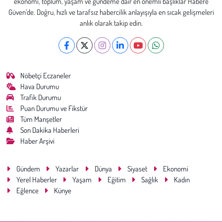
ekonomi, toplum, yaşam ve gündeme dair en önemli başlıklar Habere
Güven’de. Doğru, hızlı ve tarafsız habercilik anlayışıyla en sıcak gelişmeleri
anlık olarak takip edin.
Nöbetçi Eczaneler
Hava Durumu
Trafik Durumu
Puan Durumu ve Fikstür
Tüm Manşetler
Son Dakika Haberleri
Haber Arşivi
Gündem
Yazarlar
Dünya
Siyaset
Ekonomi
Yerel Haberler
Yaşam
Eğitim
Sağlık
Kadın
Eğlence
Künye