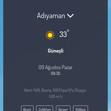
Sağlık
Adıyaman
Kadın
°
33
Emek
Spor
Güneşli
Çocuk
09 Ağustos Pazar
Kültür Sanat
09:30
Bilim - Teknoloji
Nem: %19, Basınç: 1003 hpa hPa, Rüzgar:
1.00 m/s
İnsan Hakları
Besni
Çelikhan
Gerger
Gölbaşı
Hayvan Hakları