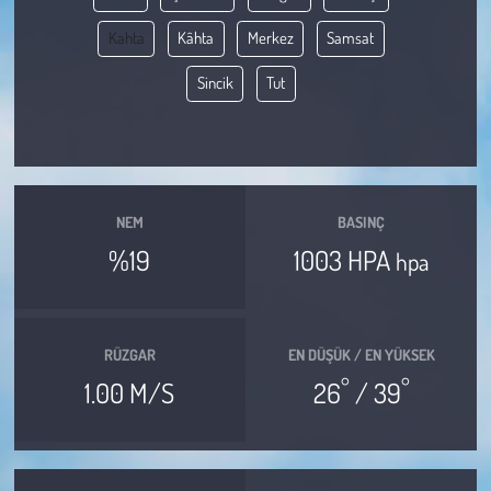
Kahta
Kâhta
Merkez
Samsat
Çevre
Sincik
Tut
Galeri
Günün İçinden
Vefat İlanları
NEM
BASINÇ
%19
1003 HPA
hpa
Tarih
Hukuk
RÜZGAR
EN DÜŞÜK / EN YÜKSEK
°
°
Tarım
1.00 M/S
26
/ 39
Son Dakika