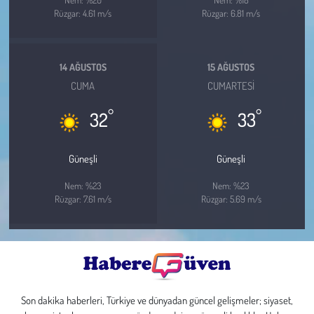
Rüzgar: 4.61 m/s
Rüzgar: 6.81 m/s
14 AĞUSTOS
15 AĞUSTOS
CUMA
CUMARTESI
°
°
32
33
Güneşli
Güneşli
Nem: %23
Nem: %23
Rüzgar: 7.61 m/s
Rüzgar: 5.69 m/s
Son dakika haberleri, Türkiye ve dünyadan güncel gelişmeler; siyaset,