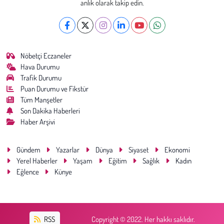
anlık olarak takip edin.
Nöbetçi Eczaneler
Hava Durumu
Trafik Durumu
Puan Durumu ve Fikstür
Tüm Manşetler
Son Dakika Haberleri
Haber Arşivi
Gündem
Yazarlar
Dünya
Siyaset
Ekonomi
Yerel Haberler
Yaşam
Eğitim
Sağlık
Kadın
Eğlence
Künye
RSS
Copyright © 2022. Her hakkı saklıdır.