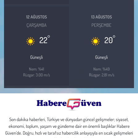
12 AĞUSTOS
13 AĞUSTOS
ÇARŞAMBA
PERŞEMBE
°
°
22
20
Güneşli
Güneşli
Nem: %41
Nem: %49
Rüzgar: 3.00 m/s
Rüzgar: 2.81 m/s
Son dakika haberleri, Türkiye ve dünyadan güncel gelişmeler; siyaset,
ekonomi, toplum, yaşam ve gündeme dair en önemli başlıklar Habere
Güven’de. Doğru, hızlı ve tarafsız habercilik anlayışıyla en sıcak gelişmeleri