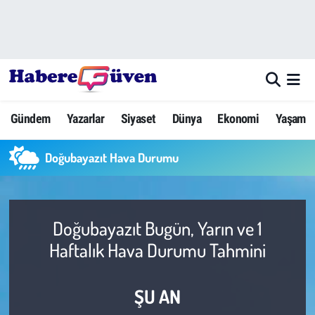
Gündem
Nöbetçi Eczaneler
Yazarlar
Hava Durumu
Gündem
Yazarlar
Siyaset
Dünya
Ekonomi
Yaşam
Dünya
Trafik Durumu
Doğubayazıt Hava Durumu
Siyaset
Süper Lig Puan Durumu ve Fikstür
Ekonomi
Tüm Manşetler
Doğubayazıt Bugün, Yarın ve 1
Yaşam
Son Dakika Haberleri
Haftalık Hava Durumu Tahmini
Yerel Haberler
Haber Arşivi
ŞU AN
Eğitim