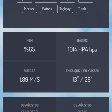
Merkez
Patnos
Taşlıçay
Tutak
Çevre
Galeri
Günün İçinden
NEM
BASINÇ
%65
1014 HPA
hpa
Vefat İlanları
Tarih
RÜZGAR
EN DÜŞÜK / EN YÜKSEK
Hukuk
°
°
1.89 M/S
13
/ 28
Tarım
Son Dakika
08 AĞUSTOS
09 AĞUSTOS
CUMARTESI
PAZAR