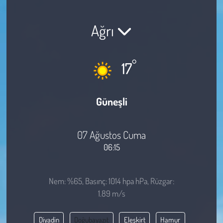
Sağlık
Ağrı
Kadın
°
17
Emek
Spor
Güneşli
Çocuk
07 Ağustos Cuma
Kültür Sanat
06:15
Bilim - Teknoloji
Nem: %65, Basınç: 1014 hpa hPa, Rüzgar:
1.89 m/s
İnsan Hakları
Diyadin
Doğubayazıt
Eleşkirt
Hamur
Hayvan Hakları