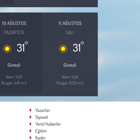
10 AĞUSTOS
11 AĞUSTOS
PAZARTESI
SALI
°
°
31
31
Güneşli
Güneşli
Nem: %25
Nem: %24
Rüzgar: 4.81 m/s
Rüzgar: 8.50 m/s
Yazarlar
Siyaset
Yerel Haberler
Eğitim
Kadın