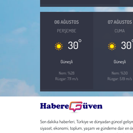
Çevre
06 AĞUSTOS
07 AĞUSTOS
Galeri
PERŞEMBE
CUMA
°
30
30
Günün İçinden
Vefat İlanları
Güneşli
Güneşli
Nem: %28
Nem: %30
Tarih
Rüzgar: 7.11 m/s
Rüzgar: 5.19 m/s
Hukuk
Tarım
Son Dakika
Son dakika haberleri, Türkiye ve dünyadan güncel geliş
siyaset, ekonomi, toplum, yaşam ve gündeme dair en ö