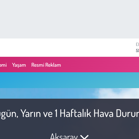
E
5
S
6
omi
Yaşam
Resmi Reklam
G
6
B
1
B
6
D
gün, Yarın ve 1 Haftalık Hava Dur
4
Aksaray