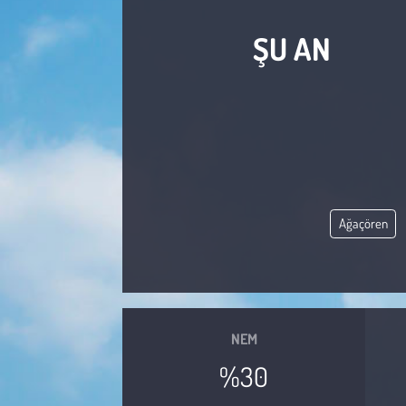
Sağlık
ŞU AN
Kadın
Emek
Spor
Çocuk
Ağaçören
Kültür Sanat
Bilim - Teknoloji
NEM
İnsan Hakları
%30
Hayvan Hakları