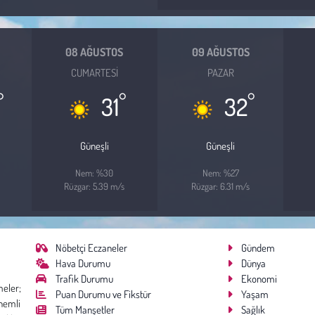
08 AĞUSTOS
09 AĞUSTOS
CUMARTESI
PAZAR
°
°
°
31
32
Güneşli
Güneşli
Nem: %30
Nem: %27
Rüzgar: 5.39 m/s
Rüzgar: 6.31 m/s
Nöbetçi Eczaneler
Gündem
Hava Durumu
Dünya
Trafik Durumu
Ekonomi
meler;
Puan Durumu ve Fikstür
Yaşam
nemli
Tüm Manşetler
Sağlık