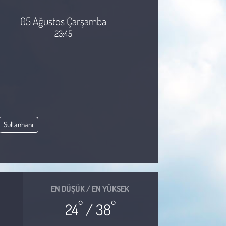
05 Ağustos Çarşamba
23:45
Sultanhanı
EN DÜŞÜK / EN YÜKSEK
°
°
24
/ 38