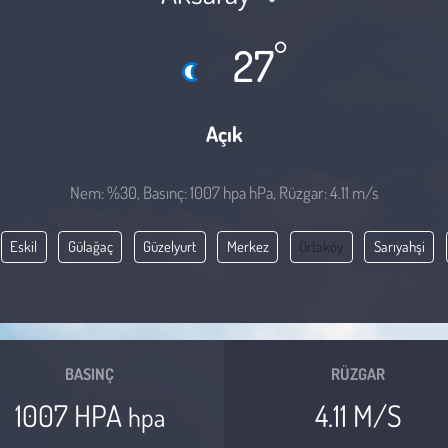
°
27
Açık
Nem: %30, Basınç: 1007 hpa hPa, Rüzgar: 4.11 m/s
Eskil
Gülağaç
Güzelyurt
Merkez
Ortaköy
Sarıyahşi
BASINÇ
RÜZGAR
1007 HPA
4.11 M/S
hpa