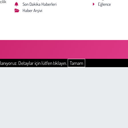
cilik
Son Dakika Haberleri
Eğlence
Haber Arşivi
anıyoruz. Detaylar için lütfen tıklayın.
Tamam