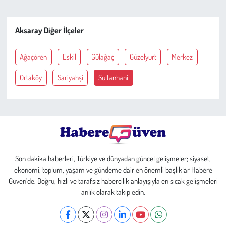
Çevre
Aksaray Diğer İlçeler
Galeri
Ağaçören
Eskil
Gülağaç
Güzelyurt
Merkez
Günün İçinden
Ortaköy
Sariyahşi
Sultanhani
Vefat İlanları
Tarih
Hukuk
Son dakika haberleri, Türkiye ve dünyadan güncel gelişmeler; siyaset,
ekonomi, toplum, yaşam ve gündeme dair en önemli başlıklar Habere
Tarım
Güven’de. Doğru, hızlı ve tarafsız habercilik anlayışıyla en sıcak gelişmeleri
anlık olarak takip edin.
Son Dakika