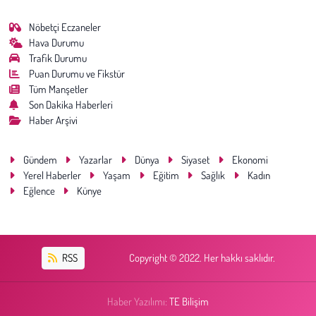
Kent
Nöbetçi Eczaneler
Eğlence
Hava Durumu
Trafik Durumu
Puan Durumu ve Fikstür
Tüm Manşetler
Son Dakika Haberleri
Haber Arşivi
Gündem
Yazarlar
Dünya
Siyaset
Ekonomi
Yerel Haberler
Yaşam
Eğitim
Sağlık
Kadın
Eğlence
Künye
RSS
Copyright © 2022. Her hakkı saklıdır.
Haber Yazılımı:
TE Bilişim