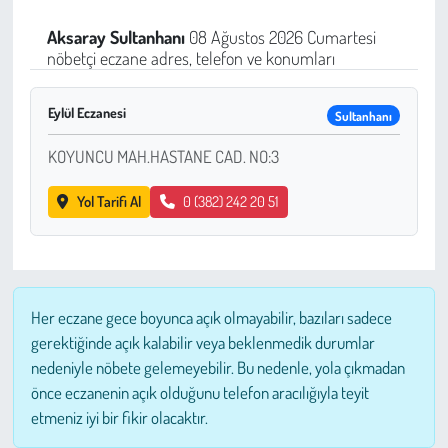
Sağlık
Aksaray
Sultanhanı
08 Ağustos 2026 Cumartesi
nöbetçi eczane adres, telefon ve konumları
Kadın
Eylül Eczanesi
Sultanhanı
Emek
KOYUNCU MAH.HASTANE CAD. NO:3
Spor
Yol Tarifi Al
0 (382) 242 20 51
Çocuk
Kültür Sanat
Her eczane gece boyunca açık olmayabilir, bazıları sadece
Bilim - Teknoloji
gerektiğinde açık kalabilir veya beklenmedik durumlar
nedeniyle nöbete gelemeyebilir. Bu nedenle, yola çıkmadan
İnsan Hakları
önce eczanenin açık olduğunu telefon aracılığıyla teyit
etmeniz iyi bir fikir olacaktır.
Hayvan Hakları