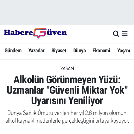
Gündem
Nöbetçi Eczaneler
Yazarlar
Hava Durumu
Gündem
Yazarlar
Siyaset
Dünya
Ekonomi
Yaşam
Dünya
Trafik Durumu
YAŞAM
Siyaset
Süper Lig Puan Durumu ve Fikstür
Alkolün Görünmeyen Yüzü:
Ekonomi
Tüm Manşetler
Uzmanlar "Güvenli Miktar Yok"
Uyarısını Yeniliyor
Yaşam
Son Dakika Haberleri
Dünya Sağlık Örgütü verileri her yıl 2,6 milyon ölümün
Yerel Haberler
Haber Arşivi
alkol kaynaklı nedenlerle gerçekleştiğini ortaya koyuyor.
Eğitim