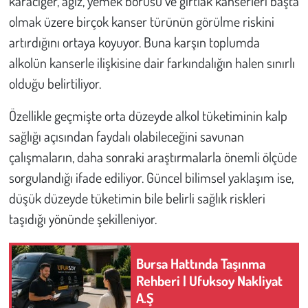
karaciğer, ağız, yemek borusu ve gırtlak kanserleri başta
olmak üzere birçok kanser türünün görülme riskini
artırdığını ortaya koyuyor. Buna karşın toplumda
alkolün kanserle ilişkisine dair farkındalığın halen sınırlı
olduğu belirtiliyor.
Özellikle geçmişte orta düzeyde alkol tüketiminin kalp
sağlığı açısından faydalı olabileceğini savunan
çalışmaların, daha sonraki araştırmalarla önemli ölçüde
sorgulandığı ifade ediliyor. Güncel bilimsel yaklaşım ise,
düşük düzeyde tüketimin bile belirli sağlık riskleri
taşıdığı yönünde şekilleniyor.
Bursa Hattında Taşınma
Rehberi | Ufuksoy Nakliyat
A.Ş