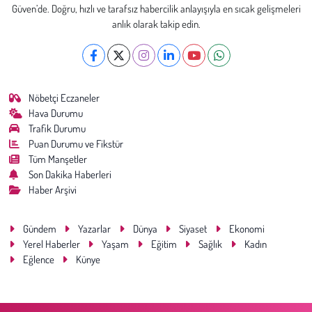
Güven’de. Doğru, hızlı ve tarafsız habercilik anlayışıyla en sıcak gelişmeleri
anlık olarak takip edin.
Nöbetçi Eczaneler
Hava Durumu
Trafik Durumu
Puan Durumu ve Fikstür
Tüm Manşetler
Son Dakika Haberleri
Haber Arşivi
Gündem
Yazarlar
Dünya
Siyaset
Ekonomi
Yerel Haberler
Yaşam
Eğitim
Sağlık
Kadın
Eğlence
Künye