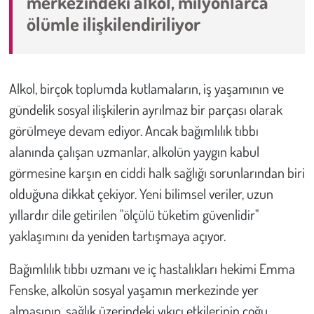
merkezindeki alkol, milyonlarca
ölümle ilişkilendiriliyor
Çevre
Galeri
Alkol, birçok toplumda kutlamaların, iş yaşamının ve
Günün İçinden
gündelik sosyal ilişkilerin ayrılmaz bir parçası olarak
görülmeye devam ediyor. Ancak bağımlılık tıbbı
Vefat İlanları
alanında çalışan uzmanlar, alkolün yaygın kabul
görmesine karşın en ciddi halk sağlığı sorunlarından biri
Tarih
olduğuna dikkat çekiyor. Yeni bilimsel veriler, uzun
Hukuk
yıllardır dile getirilen "ölçülü tüketim güvenlidir"
yaklaşımını da yeniden tartışmaya açıyor.
Tarım
Bağımlılık tıbbı uzmanı ve iç hastalıkları hekimi Emma
Son Dakika
Fenske, alkolün sosyal yaşamın merkezinde yer
almasının, sağlık üzerindeki yıkıcı etkilerinin çoğu