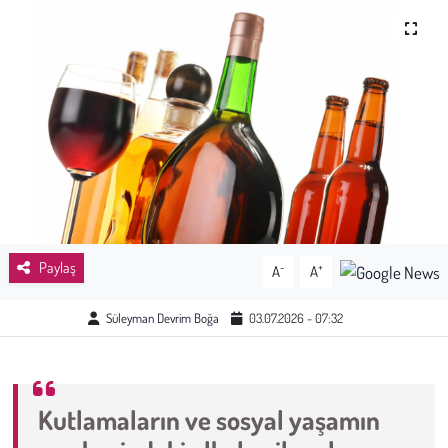
Sağlık
Kadın
Emek
Spor
Çocuk
Paylaş
-
+
A
A
Kültür Sanat
Süleyman Devrim Boğa
03.07.2026 - 07:32
Bilim - Teknoloji
İnsan Hakları
Kutlamaların ve sosyal yaşamın
Hayvan Hakları