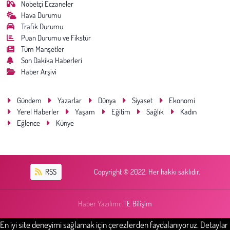
Nöbetçi Eczaneler
Hava Durumu
Trafik Durumu
Puan Durumu ve Fikstür
Tüm Manşetler
Son Dakika Haberleri
Haber Arşivi
Gündem
Yazarlar
Dünya
Siyaset
Ekonomi
Yerel Haberler
Yaşam
Eğitim
Sağlık
Kadın
Eğlence
Künye
RSS
Copyright © 2022. Her hakkı saklıdır.
Haber Yazılımı:
TE Bilişim
En iyi site deneyimi sağlamak için çerezlerden faydalanıyoruz. Detaylar