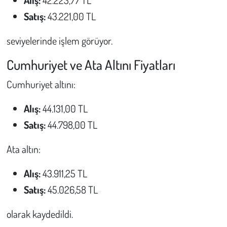
Satış:
43.221,00 TL
seviyelerinde işlem görüyor.
Cumhuriyet ve Ata Altını Fiyatları
Cumhuriyet altını:
Alış:
44.131,00 TL
Satış:
44.798,00 TL
Ata altın:
Alış:
43.911,25 TL
Satış:
45.026,58 TL
olarak kaydedildi.