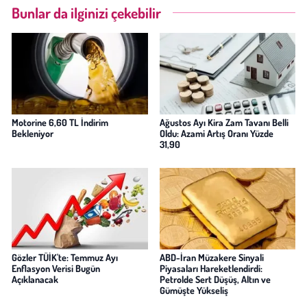
Bunlar da ilginizi çekebilir
Motorine 6,60 TL İndirim
Ağustos Ayı Kira Zam Tavanı Belli
Bekleniyor
Oldu: Azami Artış Oranı Yüzde
31,90
Gözler TÜİK'te: Temmuz Ayı
ABD-İran Müzakere Sinyali
Enflasyon Verisi Bugün
Piyasaları Hareketlendirdi:
Açıklanacak
Petrolde Sert Düşüş, Altın ve
Gümüşte Yükseliş