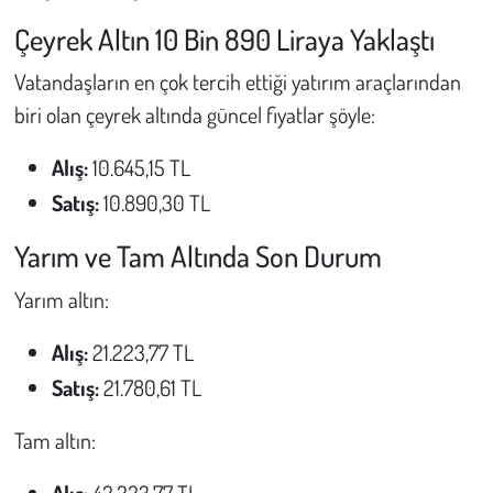
Kent
Çeyrek Altın 10 Bin 890 Liraya Yaklaştı
Eğlence
Vatandaşların en çok tercih ettiği yatırım araçlarından
biri olan çeyrek altında güncel fiyatlar şöyle:
Alış:
10.645,15 TL
Satış:
10.890,30 TL
Yarım ve Tam Altında Son Durum
Yarım altın:
Alış:
21.223,77 TL
Satış:
21.780,61 TL
Tam altın:
Alış:
42.223,77 TL