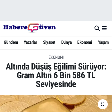
Gündem
Nöbetçi Eczaneler
Yazarlar
Hava Durumu
Gündem
Yazarlar
Siyaset
Dünya
Ekonomi
Yaşam
Dünya
Trafik Durumu
EKONOMI
Siyaset
Süper Lig Puan Durumu ve Fikstür
Altında Düşüş Eğilimi Sürüyor:
Ekonomi
Tüm Manşetler
Gram Altın 6 Bin 586 TL
Seviyesinde
Yaşam
Son Dakika Haberleri
Yerel Haberler
Haber Arşivi
Eğitim