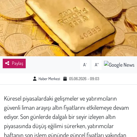
Sağlık
Kadın
Emek
Spor
Paylaş
-
+
A
A
Çocuk
Haber Merkezi
05.06.2026 - 09:03
Kültür Sanat
Küresel piyasalardaki gelişmeler ve yatırımcıların
Bilim - Teknoloji
güvenli liman arayışı altın fiyatlarını etkilemeye devam
ediyor. Son günlerde dalgalı bir seyir izleyen altın
İnsan Hakları
piyasasında düşüş eğilimi sürerken, yatırımcılar
haftanın son işlem gününde güncel fiyatları yakından
Hayvan Hakları