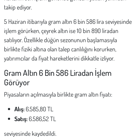
takip ediyor.
Çevre
5 Haziran itibarıyla gram altın 6 bin 586 lira seviyesinde
Galeri
işlem görürken, çeyrek altın ise 10 bin 890 liradan
satılıyor. Özellikle düğün sezonunun başlamasıyla
Günün İçinden
birlikte fiziki altına olan talep canlılığını korurken,
yatırımcılar da fiyat hareketlerini dikkatle izliyor.
Vefat İlanları
Gram Altın 6 Bin 586 Liradan İşlem
Tarih
Görüyor
Hukuk
Piyasaların açılmasıyla birlikte gram altın fiyatı:
Tarım
Alış:
6.585,80 TL
Satış:
6.586,52 TL
Son Dakika
seviyesinde kaydedildi.