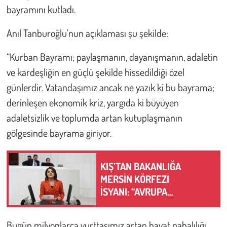
bayramını kutladı.
Çevre
Anıl Tanburoğlu’nun açıklaması şu şekilde:
Galeri
“Kurban Bayramı; paylaşmanın, dayanışmanın, adaletin
ve kardeşliğin en güçlü şekilde hissedildiği özel
Günün İçinden
günlerdir. Vatandaşımız ancak ne yazık ki bu bayrama;
Vefat İlanları
derinleşen ekonomik kriz, yargıda ki büyüyen
adaletsizlik ve toplumda artan kutuplaşmanın
Tarih
gölgesinde bayrama giriyor.
Hukuk
KIŞ’TAN BAKANLIĞA
MERSİN KÖRFEZİ
Tarım
İSYANI: “AVRUPA
ÇÖPÜNDEN KURTULACAK
Son Dakika
DİYE AKDENİZ’İ FEDA
Bugün milyonlarca yurttaşımız artan hayat pahalılığı