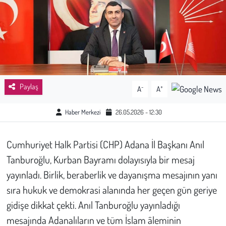
Sağlık
Kadın
Emek
Paylaş
-
+
A
A
Spor
Haber Merkezi
26.05.2026 - 12:30
Çocuk
Cumhuriyet Halk Partisi (CHP) Adana İl Başkanı Anıl
Kültür Sanat
Tanburoğlu, Kurban Bayramı dolayısıyla bir mesaj
Bilim - Teknoloji
yayınladı. Birlik, beraberlik ve dayanışma mesajının yanı
sıra hukuk ve demokrasi alanında her geçen gün geriye
İnsan Hakları
gidişe dikkat çekti. Anıl Tanburoğlu yayınladığı
mesajında Adanalıların ve tüm İslam âleminin
Hayvan Hakları