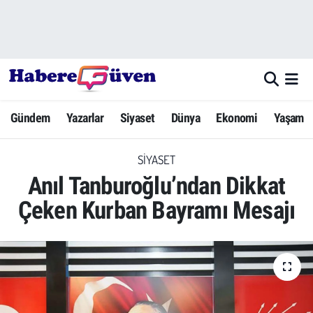
Gündem
Nöbetçi Eczaneler
Yazarlar
Hava Durumu
Gündem
Yazarlar
Siyaset
Dünya
Ekonomi
Yaşam
Dünya
Trafik Durumu
SIYASET
Siyaset
Süper Lig Puan Durumu ve Fikstür
Anıl Tanburoğlu’ndan Dikkat
Ekonomi
Tüm Manşetler
Çeken Kurban Bayramı Mesajı
Yaşam
Son Dakika Haberleri
Yerel Haberler
Haber Arşivi
Eğitim