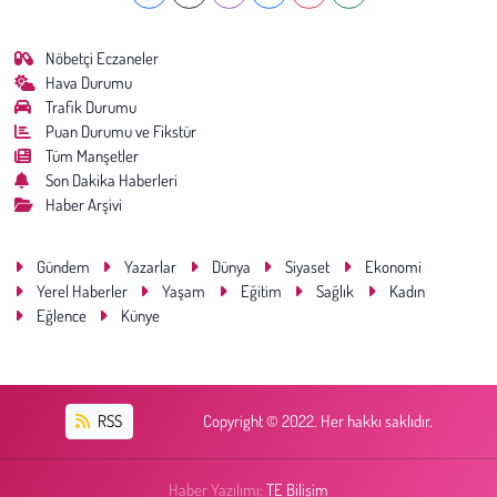
Nöbetçi Eczaneler
Hava Durumu
Trafik Durumu
Puan Durumu ve Fikstür
Tüm Manşetler
Son Dakika Haberleri
Haber Arşivi
Gündem
Yazarlar
Dünya
Siyaset
Ekonomi
Yerel Haberler
Yaşam
Eğitim
Sağlık
Kadın
Eğlence
Künye
RSS
Copyright © 2022. Her hakkı saklıdır.
Haber Yazılımı:
TE Bilişim