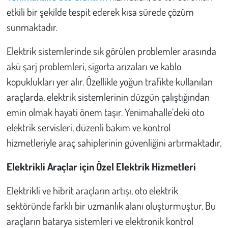
etkili bir şekilde tespit ederek kısa sürede çözüm
Çevre
sunmaktadır.
Elektrik sistemlerinde sık görülen problemler arasında
Galeri
akü şarj problemleri, sigorta arızaları ve kablo
Günün İçinden
kopuklukları yer alır. Özellikle yoğun trafikte kullanılan
araçlarda, elektrik sistemlerinin düzgün çalıştığından
Vefat İlanları
emin olmak hayati önem taşır. Yenimahalle’deki oto
elektrik servisleri, düzenli bakım ve kontrol
Tarih
hizmetleriyle araç sahiplerinin güvenliğini artırmaktadır.
Hukuk
Elektrikli Araçlar için Özel Elektrik Hizmetleri
Tarım
Elektrikli ve hibrit araçların artışı, oto elektrik
sektöründe farklı bir uzmanlık alanı oluşturmuştur. Bu
Son Dakika
araçların batarya sistemleri ve elektronik kontrol