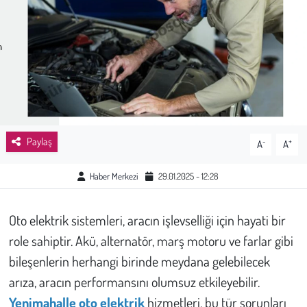
Sağlık
Kadın
Emek
Spor
Paylaş
-
+
A
A
Çocuk
Haber Merkezi
29.01.2025 - 12:28
Kültür Sanat
Oto elektrik sistemleri, aracın işlevselliği için hayati bir
Bilim - Teknoloji
role sahiptir. Akü, alternatör, marş motoru ve farlar gibi
bileşenlerin herhangi birinde meydana gelebilecek
İnsan Hakları
arıza, aracın performansını olumsuz etkileyebilir.
Yenimahalle oto elektrik
hizmetleri, bu tür sorunları
Hayvan Hakları