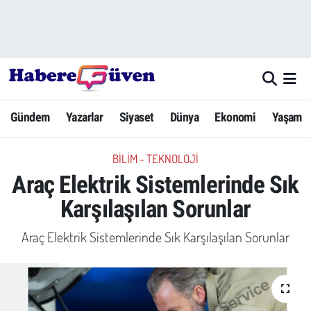
Gündem
Nöbetçi Eczaneler
Yazarlar
Hava Durumu
Gündem
Yazarlar
Siyaset
Dünya
Ekonomi
Yaşam
Dünya
Trafik Durumu
BILIM - TEKNOLOJI
Siyaset
Süper Lig Puan Durumu ve Fikstür
Araç Elektrik Sistemlerinde Sık
Ekonomi
Tüm Manşetler
Karşılaşılan Sorunlar
Yaşam
Son Dakika Haberleri
Araç Elektrik Sistemlerinde Sık Karşılaşılan Sorunlar
Yerel Haberler
Haber Arşivi
Eğitim