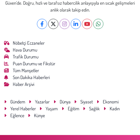
Güven’de. Doğru, hızlı ve tarafsız habercilik anlayışıyla en sıcak gelişmeleri
anlık olarak takip edin.
Nöbetçi Eczaneler
Hava Durumu
Trafik Durumu
Puan Durumu ve Fikstür
Tüm Manşetler
Son Dakika Haberleri
Haber Arşivi
Gündem
Yazarlar
Dünya
Siyaset
Ekonomi
Yerel Haberler
Yaşam
Eğitim
Sağlık
Kadın
Eğlence
Künye