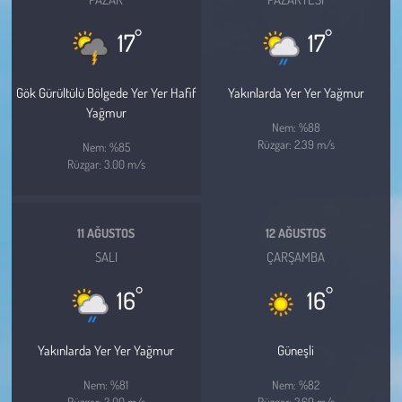
Kent
°
°
17
17
Eğlence
Gök Gürültülü Bölgede Yer Yer Hafif
Yakınlarda Yer Yer Yağmur
Yağmur
Nem: %88
Rüzgar: 2.39 m/s
Nem: %85
Rüzgar: 3.00 m/s
11 AĞUSTOS
12 AĞUSTOS
SALI
ÇARŞAMBA
°
°
16
16
Yakınlarda Yer Yer Yağmur
Güneşli
Nem: %81
Nem: %82
Rüzgar: 3.00 m/s
Rüzgar: 2.69 m/s