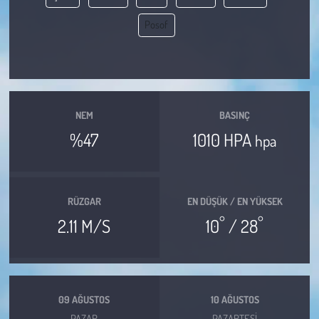
Posof
Çevre
Galeri
Günün İçinden
NEM
BASINÇ
%47
1010 HPA
hpa
Vefat İlanları
Tarih
RÜZGAR
EN DÜŞÜK / EN YÜKSEK
Hukuk
°
°
2.11 M/S
10
/ 28
Tarım
Son Dakika
09 AĞUSTOS
10 AĞUSTOS
PAZAR
PAZARTESI