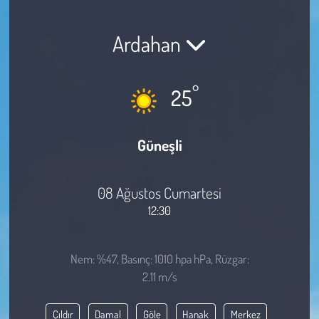
Sağlık
Ardahan
Kadın
°
25
Emek
Spor
Güneşli
Çocuk
08 Ağustos Cumartesi
Kültür Sanat
12:30
Bilim - Teknoloji
Nem: %47, Basınç: 1010 hpa hPa, Rüzgar:
2.11 m/s
İnsan Hakları
Çıldır
Damal
Göle
Hanak
Merkez
Hayvan Hakları