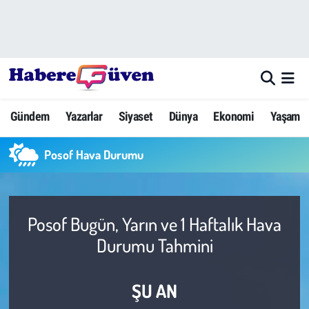
Gündem
Nöbetçi Eczaneler
Yazarlar
Hava Durumu
Gündem
Yazarlar
Siyaset
Dünya
Ekonomi
Yaşam
Dünya
Trafik Durumu
Posof Hava Durumu
Siyaset
Süper Lig Puan Durumu ve Fikstür
Ekonomi
Tüm Manşetler
Posof Bugün, Yarın ve 1 Haftalık Hava
Yaşam
Son Dakika Haberleri
Durumu Tahmini
Yerel Haberler
Haber Arşivi
ŞU AN
Eğitim