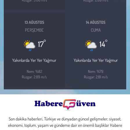
13 AĞUSTOS
14 AĞUSTOS
PERŞEMBE
CUMA
°
°
17
14
Yakınlarda Yer Yer Yağmur
Yakınlarda Yer Yer Yağmur
Nem: %82
Nem: %79
Rüzgar: 2.89 m/s
Rüzgar: 2.81 m/s
Son dakika haberleri, Türkiye ve dünyadan güncel gelişmeler; siyaset,
ekonomi, toplum, yaşam ve gündeme dair en önemli başlıklar Habere