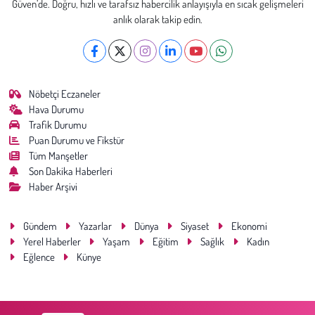
Güven’de. Doğru, hızlı ve tarafsız habercilik anlayışıyla en sıcak gelişmeleri
anlık olarak takip edin.
Nöbetçi Eczaneler
Hava Durumu
Trafik Durumu
Puan Durumu ve Fikstür
Tüm Manşetler
Son Dakika Haberleri
Haber Arşivi
Gündem
Yazarlar
Dünya
Siyaset
Ekonomi
Yerel Haberler
Yaşam
Eğitim
Sağlık
Kadın
Eğlence
Künye