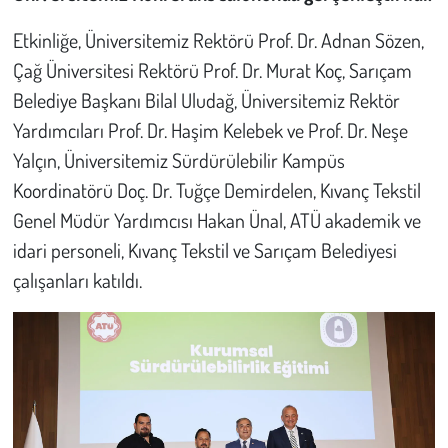
Etkinliğe, Üniversitemiz Rektörü Prof. Dr. Adnan Sözen,
Çevre
Çağ Üniversitesi Rektörü Prof. Dr. Murat Koç, Sarıçam
Galeri
Belediye Başkanı Bilal Uludağ, Üniversitemiz Rektör
Yardımcıları Prof. Dr. Haşim Kelebek ve Prof. Dr. Neşe
Günün İçinden
Yalçın, Üniversitemiz Sürdürülebilir Kampüs
Koordinatörü Doç. Dr. Tuğçe Demirdelen, Kıvanç Tekstil
Vefat İlanları
Genel Müdür Yardımcısı Hakan Ünal, ATÜ akademik ve
idari personeli, Kıvanç Tekstil ve Sarıçam Belediyesi
Tarih
çalışanları katıldı.
Hukuk
Tarım
Son Dakika