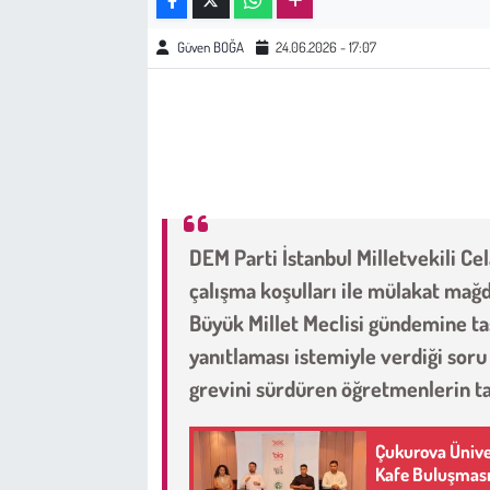
Güven BOĞA
24.06.2026 - 17:07
Çevre
Galeri
Günün İçinden
Vefat İlanları
DEM Parti İstanbul Milletvekili Cel
Tarih
çalışma koşulları ile mülakat mağ
Büyük Millet Meclisi gündemine taşı
Hukuk
yanıtlaması istemiyle verdiği soru
grevini sürdüren öğretmenlerin ta
Tarım
Son Dakika
Çukurova Üniver
Kafe Buluşmas