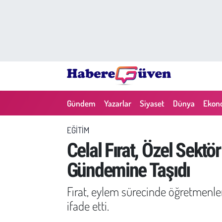
Gündem
Nöbetçi Eczaneler
Yazarlar
Hava Durumu
Dünya
Trafik Durumu
Gündem
Yazarlar
Siyaset
Dünya
Ekon
Siyaset
Süper Lig Puan Durumu ve Fikstür
EĞITIM
Ekonomi
Tüm Manşetler
Celal Fırat, Özel Sekt
Gündemine Taşıdı
Yaşam
Son Dakika Haberleri
Fırat, eylem sürecinde öğretmenlerin
Yerel Haberler
Haber Arşivi
ifade etti.
Eğitim