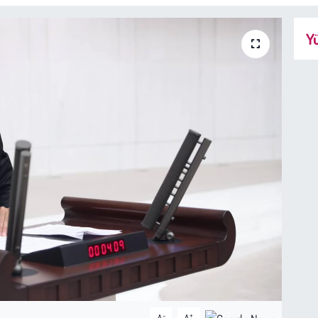
Yü
-
+