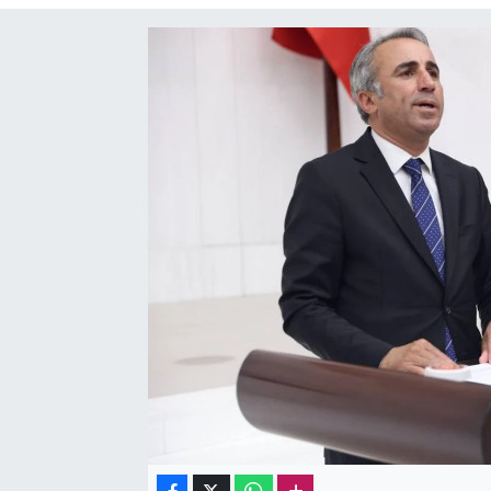
Sağlık
Kadın
Emek
Spor
Çocuk
Kültür Sanat
Bilim - Teknoloji
İnsan Hakları
Hayvan Hakları