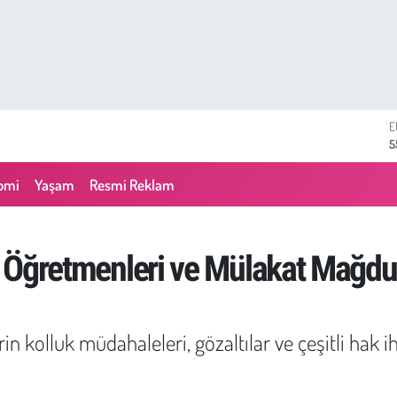
S
6
G
6
omi
Yaşam
Resmi Reklam
B
1
B
6
ör Öğretmenleri ve Mülakat Mağdur
D
4
E
5
 kolluk müdahaleleri, gözaltılar ve çeşitli hak ihl