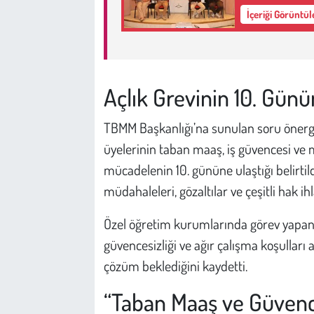
Kent
İçeriği Görüntü
Eğlence
Açlık Grevinin 10. Gün
TBMM Başkanlığı’na sunulan soru önerg
üyelerinin taban maaş, iş güvencesi ve 
mücadelenin 10. gününe ulaştığı belirtil
müdahaleleri, gözaltılar ve çeşitli hak ihla
Özel öğretim kurumlarında görev yapan ö
güvencesizliği ve ağır çalışma koşulları a
çözüm beklediğini kaydetti.
“Taban Maaş ve Güvence